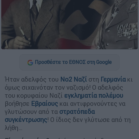
Προσθέστε το ΕΘΝΟΣ στη Google
Ήταν αδελφός του
Νο2 Ναζί
στη
Γερμανία
κι
όμως σιχαινόταν τον ναζισμό! Ο αδελφός
του κορυφαίου Ναζί
εγκληματία πολέμου
βοήθησε
Εβραίους
και αντιφρονούντες να
γλυτώσουν από τα
στρατόπεδα
συγκέντρωσης
! Ο ίδιος δεν γλύτωσε από τη
λήθη…