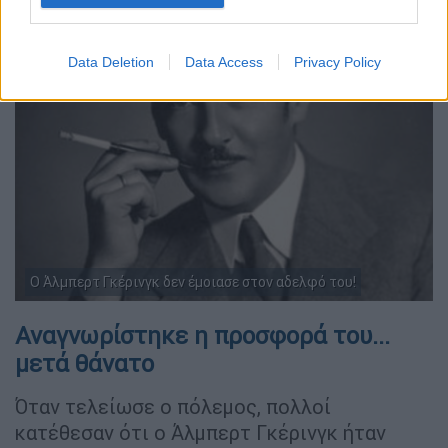
Data Deletion
Data Access
Privacy Policy
Ο Άλμπερτ Γκέρινγκ δεν έμοιασε στον αδελφό του!
Αναγνωρίστηκε η προσφορά του...
μετά θάνατο
Όταν τελείωσε ο πόλεμος, πολλοί
κατέθεσαν ότι ο Άλμπερτ Γκέρινγκ ήταν