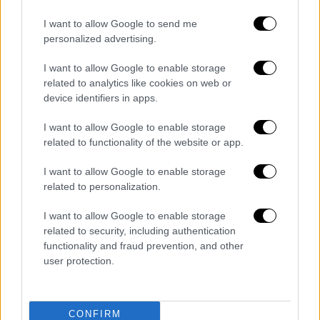
Τσέχικη Αντίσταση και συχνά ενθάρρυνε
I want to allow Google to send me
τους συναδέλφους του αντιναζί ακτιβιστές
personalized advertising.
να προβαίνουν σε πράξεις δολιοφθοράς·
ήταν ένας ειρηνιστής που απεχθάνονταν τις
I want to allow Google to enable storage
δολοφονίες και την αιματοχυσία:
related to analytics like cookies on web or
device identifiers in apps.
συμβούλευε τους έμπιστους συναδέλφους
του να προσπαθήσουν να διακόψουν τις
I want to allow Google to enable storage
γραμμές ανεφοδιασμού του γερμανικού
related to functionality of the website or app.
στρατού προς την Τσεχοσλοβακία και να
I want to allow Google to enable storage
σαμποτάρουν τα φορτηγά που μετέφεραν
related to personalization.
γερμανούς στρατιώτες. Ο Άλμπερτ έγινε
ειδικός στην παραχάραξη της υπογραφής
I want to allow Google to enable storage
related to security, including authentication
του αδελφού του και τη χρησιμοποίησε σε
functionality and fraud prevention, and other
επίσημα έγγραφα για να απελευθερώσει έναν
user protection.
μεγάλο αριθμό αντιφρονούντων που στη
συνέχεια μπόρεσαν να δραπετεύσουν από τα
εδάφη που κατείχαν οι Ναζί.
CONFIRM