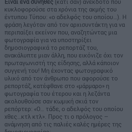
Είναι ένα σύνηθες
(κάτι σαν) ανέκδοτο που
κυκλοφορούσε στα χρόνια της ακμής του
έντυπου Τύπου: «ο αδελφός του οποίου…). Η
φράση λεγόταν από τον αρχισυντάκτη για να
περιπαίξει εκείνον που, αναζητώντας μια
φωτογραφία για να υποστηρίξει
δημοσιογραφικά το ρεπορτάζ του,
ανακάλυπτε μιαν άλλη, που εικόνιζε όχι τον
πρωταγωνιστή της είδησης, αλλά κάποιον
συγγενή του! Μη έχοντας φωτογραφικό
υλικό από τον άνθρωπο που αφορούσε το
ρεπορτάζ, κατέφθανε στο «μάρμαρο» η
φωτογραφία του έτερου και η λεζάντα
ακολουθούσε σαν κωμική σκιά τον
ρεπόρτερ: «Ο… τάδε, ο αδελφός του οποίου
χθες…κτλ κτλ». Προς τι ο πρόλογος –
ανάμνηση από τις παλιές καλές ημέρες της
δημοσιογραφίας;