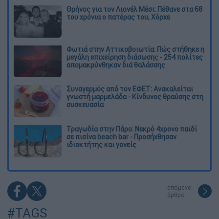
Θρήνος για τον Λιονέλ Μέσι: Πέθανε στα 68
του χρόνια ο πατέρας του, Χόρχε
Φωτιά στην Αττικοβοιωτία: Πώς στήθηκε η
μεγάλη επιχείρηση διάσωσης - 254 πολίτες
απομακρύνθηκαν διά θαλάσσης
Συναγερμός από τον ΕΦΕΤ: Ανακαλείται
γνωστή μαρμελάδα - Κίνδυνος θραύσης στη
συσκευασία
Τραγωδία στην Πάρο: Νεκρό 4χρονο παιδί
σε πισίνα beach bar - Προσήχθησαν
ιδιοκτήτης και γονείς
επόμενο
άρθρο
#TAGS