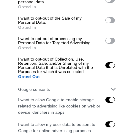
εργάστηκε ως διευθυντής εξαγωγών της
personal data.
grant or deny consent to Google and its third-party tags to
Opted In
Skoda Works στην Τσεχοσλοβακία. Ενώ
use your data for below specified purposes in below Google
εργαζόταν εκεί, ο Άλμπερτ χρησιμοποιούσε
consent section.
I want to opt-out of the Sale of my
Personal Data.
συχνά την επιρροή του και το γεγονός ότι
Opted In
ήταν ο αδερφός του Γκέρινγκ για να σώσει
I want to opt-out of processing my
ανθρώπους από τα στρατόπεδα
Personal Data for Targeted Advertising.
συγκέντρωσης. Έστελνε φορτηγά στα
Opted In
στρατόπεδα συγκέντρωσης και ζητούσε
I want to opt-out of Collection, Use,
εργάτες, ισχυριζόμενος ότι η Skoda Works
Retention, Sale, and/or Sharing of my
Personal Data that Is Unrelated with the
είχε απελπιστική ανάγκη από ανθρώπινο
Purposes for which it was collected.
Opted Out
δυναμικό. Ωστόσο, όταν τα φορτηγά
κατέφθαναν γεμάτα εξαθλιωμένους
Google consents
ανθρώπους, διέταζε τους υφισταμένους του
I want to allow Google to enable storage
να τους προμηθεύουν τρόφιμα, νερό και να
related to advertising like cookies on web or
τους αφήνουν να φύγουν προς την
device identifiers in apps.
ελευθερία.
I want to allow my user data to be sent to
Επιπλέον, ο Άλμπερτ
συνεργάστηκε με την
Google for online advertising purposes.