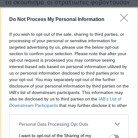
το σκούπισμα· οι στρατιώτες φοβόντουσαν
ότι θα τιμωρούνταν αν τον άφηναν να
ταπεινωθεί δημόσια.
Do Not Process My Personal Information
Από το 1939 και μετά
, η αντιναζιστική
If you wish to opt-out of the sale, sharing to third parties, or
δράσης του Άλμπερτ εντάθηκε:
processing of your personal or sensitive information for
πλαστογραφούσε έγγραφα και βοηθούσε
targeted advertising by us, please use the below opt-out
πολλές οικογένειες Εβραίων, ή άλλων
section to confirm your selection. Please note that after your
opt-out request is processed you may continue seeing
διωκόμενων να δραπετεύσουν από τη
interest-based ads based on personal information utilized by
Γερμανία· συνελήφθη πολλές φορές από
us or personal information disclosed to third parties prior to
τους Ναζί ως ύποπτος για εγκλήματα κατά
your opt-out. You may separately opt-out of the further
του κράτους, αλλά το γεγονός ότι ήταν ο
disclosure of your personal information by third parties on the
IAB’s list of downstream participants. This information may
μικρότερος αδερφός του Γκέρινγκ τον
also be disclosed by us to third parties on the
IAB’s List of
βοηθούσε πάντα να αποφύγει οποιαδήποτε
Downstream Participants
that may further disclose it to other
σοβαρή τιμωρία.
third parties.
Κατά το μεγαλύτερο μέρος
του
Β'
Please note that this website/app uses one or more Google
Personal Data Processing Opt Outs
services and may gather and store information including but
Παγκοσμίου Πολέμου
, ο Άλμπερτ Γκέρινγκ
not limited to your visit or usage behaviour. You may click to
I want to opt-out of the Sharing of my