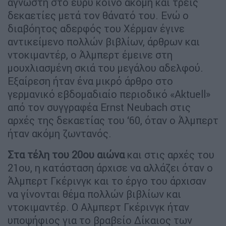
άγνωστη στο ευρύ κοινό ακόμη και τρεις
δεκαετίες μετά τον θάνατό του. Ενώ ο
διαβόητος αδερφός του Χέρμαν έγινε
αντικείμενο πολλών βιβλίων, άρθρων και
ντοκιμαντέρ, ο Άλμπερτ έμεινε στη
μουχλιασμένη σκιά του μεγάλου αδελφού.
Εξαίρεση ήταν ένα μικρό άρθρο στο
γερμανικό εβδομαδιαίο περιοδικό «Aktuell»
από τον συγγραφέα Ernst Neubach στις
αρχές της δεκαετίας του ‘60, όταν ο Άλμπερτ
ήταν ακόμη ζωντανός.
Στα τέλη του 20ου αιώνα
και στις αρχές του
21ου, η κατάσταση άρχισε να αλλάζει όταν ο
Άλμπερτ Γκέρινγκ και το έργο του άρχισαν
να γίνονται θέμα πολλών βιβλίων και
ντοκιμαντέρ. Ο Αλμπερτ Γκέρινγκ ήταν
υποψήφιος για το βραβείο Δίκαιος των