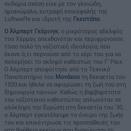
ουδεμία σχέση είχε με τον γλοιώδη,
ημιανώμαλο, ευτραφή επικεφαλής της
Luftwaffe και ιδρυτή της
Γκεστάπο
.
Ο Άλμπερτ Γκέρινγκ
, ο μικρότερος αδελφός
του Χέρμαν, απεχθανόταν και περιφρονούσε
τόσο πολύ τη ναζιστική ιδεολογία, που
έκανε ό,τι περνούσε από το χέρι του για να
πολεμήσει το σκληρό καθεστώς του Γ’ Ράιχ.
Ο Άλμπερτ αποφοίτησε από το Τεχνικό
Πανεπιστήμιο του
Μονάχου
τη δεκαετία του
1920 και ήθελε να αφιερώσει τη ζωή του στη
δημιουργία ταινιών. Καθώς η βαρβαρότητα
του ναζιστικού καθεστώτος απλωνόταν σε
ολόκληρη την Ευρώπη στη δεκαετία του '30,
ο Άλμπερτ εγκατέλειψε το όνειρο της ζωής
του και επικέντρωσε τις προσπάθειές του
στη βοήθεια εκείνων που διαχώρισαν τη