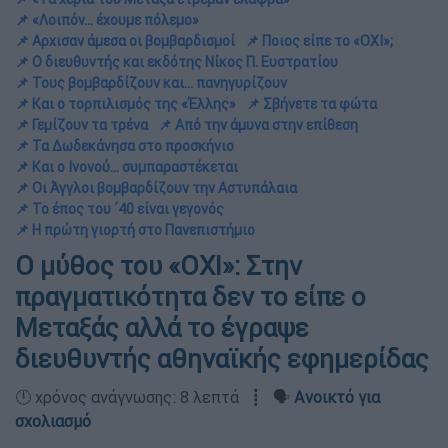
📌 «Λοιπόν... έχουμε πόλεμο»
📌 Αρχισαν άμεσα οι βομβαρδισμοί
📌 Ποιος είπε το «ΟΧΙ»;
📌 Ο διευθυντής και εκδότης Νίκος Π. Ευστρατίου
📌 Τους βομβαρδίζουν και... πανηγυρίζουν
📌 Και ο τορπιλισμός της «Έλλης»
📌 Σβήνετε τα φώτα
📌 Γεμίζουν τα τρένα
📌 Από την άμυνα στην επίθεση
📌 Τα Δωδεκάνησα στο προσκήνιο
📌 Και ο Ινονού... συμπαραστέκεται
📌 Οι Άγγλοι βομβαρδίζουν την Αστυπάλαια
📌 Το έπος του ΄40 είναι γεγονός
📌 Η πρώτη γιορτή στο Πανεπιστήμιο
O μύθος του «ΟΧΙ»: Στην
πραγματικότητα δεν το είπε ο
Μεταξάς αλλά το έγραψε
διευθυντής αθηναϊκής εφημερίδας
🕛 χρόνος ανάγνωσης: 8 λεπτά ┋ 🗣️
Ανοικτό για
σχολιασμό