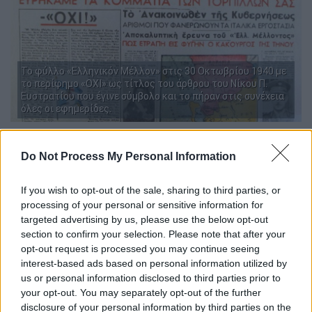
Το φύλλο «Ελληνικόν Μέλλον» στις 30 Οκτωβρίου 1940 με
το περίφημο «ΟΧΙ» ως τίτλος του άρθρου του Νίκου Π.
Ευστρατίου που έγινε σύμβολο και το πήραν στις συνέχεια
όλες οι εφημερίδες.
«Η Ελλάς εδέχθη ένα τελεσίγραφον.
Do Not Process My Personal Information
Και έδωσεν μίαν απάντησιν. Όχι.
Της εζητήθη να παραβιάση την ουδετερότητ
If you wish to opt-out of the sale, sharing to third parties, or
αν της. Απήντησεν: Όχι.
processing of your personal or sensitive information for
Της ηξιώθη να παραβή τον λόγο της. Τα
targeted advertising by us, please use the below opt-out
χείλη της εκινήθησαν αυτομάτως.
section to confirm your selection. Please note that after your
opt-out request is processed you may continue seeing
Και απήντησεν: Όχι.», γράφει στο επικό
interest-based ads based on personal information utilized by
άρθρο του ο Νίκος Π.Ευστρατίου. Το άρθρο
us or personal information disclosed to third parties prior to
με τον τίτλο του έγινε σημαία. Η μία μετά
your opt-out. You may separately opt-out of the further
την άλλη οι εφημερίδες παρά τον έντονο
disclosure of your personal information by third parties on the