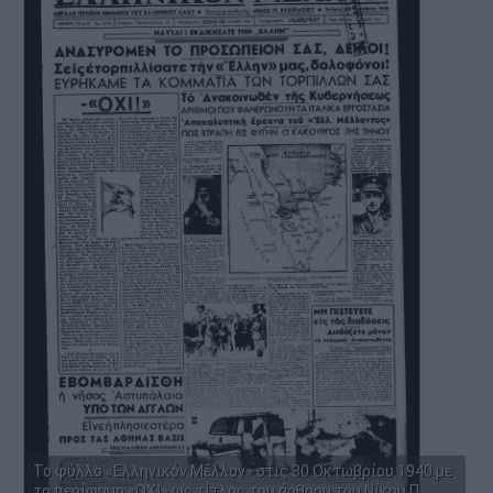
Το φύλλο «Ελληνικόν Μέλλον» στις 30 Οκτωβρίου 1940 με
το περίφημο «ΟΧΙ» ως τίτλος του άρθρου του Νίκου Π.