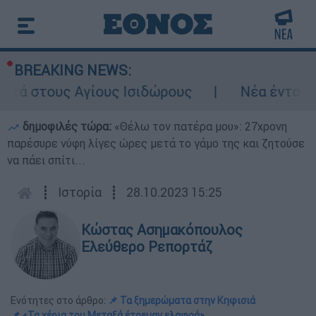
BREAKING NEWS:
υς Ισιδώρους
Νέα ένταση στα Στενά του 
δημοφιλές τώρα:
«Θέλω τον πατέρα μου»: 27χρονη
παρέσυρε νύφη λίγες ώρες μετά το γάμο της και ζητούσε
να πάει σπίτι...
┋
Ιστορία
┋
28.10.2023 15:25
Κώστας Ασημακόπουλος
Ελεύθερο Ρεπορτάζ
Ενότητες στο άρθρο:
📌 Τα ξημερώματα στην Κηφισιά
📌 «Τα χέρια του Μεταξά έτρεμαν ελαφρά»