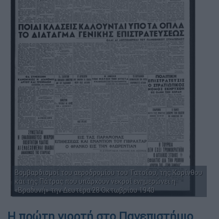
Βομβαρδισμοί του αεροδρομίου του Τατοΐου, της Κορίνθου
και της Πάτρας που υπάρχουν νεκροί ενημερώνει η
«Βραδυνή» την Δευτέρα 28 Οκτωβρίου 1940
Η πρώτη γιορτή στο Πανεπιστήμιο