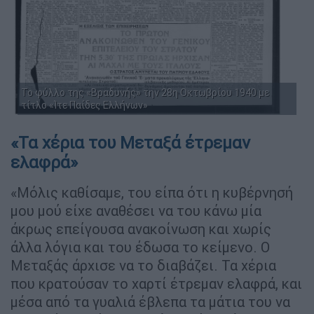
Το φύλλο της «Βραδυνής» την 28η Οκτωβρίου 1940 με
τίτλο «Ίτε Παίδες Ελλήνων»
«Τα χέρια του Μεταξά έτρεμαν
ελαφρά»
«Μόλις καθίσαμε, του είπα ότι η κυβέρνησή
μου μού είχε αναθέσει να του κάνω μία
άκρως επείγουσα ανακοίνωση και χωρίς
άλλα λόγια και του έδωσα το κείμενο. Ο
Μεταξάς άρχισε να το διαβάζει. Τα χέρια
που κρατούσαν το χαρτί έτρεμαν ελαφρά, και
μέσα από τα γυαλιά έβλεπα τα μάτια του να