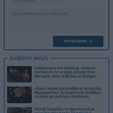
καταχώρηση
Διαβάστε ακόμη
Kadebostany στο ethnos.gr: «Κάποτε
πίστευα ότι το να είσαι outsider ήταν
αδυναμία, τώρα το βλέπω ως δύναμη»
«Χωρίς σκηνές και κουβέρτες σε ακραίες
θερμοκρασίες»: Σε δραματικές συνθήκες
χιλιάδες μετανάστες στη Θέουτα
Η ΕΛΑΣ διαψεύδει το περιστατικό με