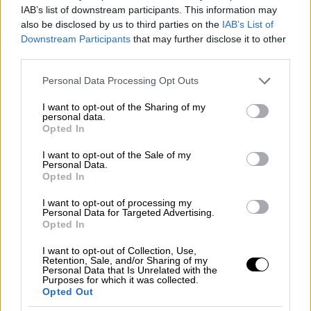
IAB’s list of downstream participants. This information may
ανταγωνισμό υιοθετούν το «ΟΧΙ» ως
also be disclosed by us to third parties on the
IAB’s List of
απάντηση και σύμβολο της αντίστασης των
Downstream Participants
that may further disclose it to other
Ελλήνων κατά των Ιταλών, αλλά και λίγους
third parties.
μήνες αργότερα στις 6 Απριλίου 1941 όταν η
Please note that this website/app uses one or more Google
Personal Data Processing Opt Outs
εφημερίδα «Βραδυνά» το βάζει τίτλο με
services and may gather and store information including but
αφορμή την εισβολή των Γερμανών στην
not limited to your visit or usage behaviour. You may click to
I want to opt-out of the Sharing of my
personal data.
Ελλάδα.
grant or deny consent to Google and its third-party tags to
Opted In
use your data for below specified purposes in below Google
consent section.
I want to opt-out of the Sale of my
Personal Data.
Opted In
I want to opt-out of processing my
Personal Data for Targeted Advertising.
Opted In
I want to opt-out of Collection, Use,
Retention, Sale, and/or Sharing of my
Personal Data that Is Unrelated with the
Purposes for which it was collected.
Opted Out