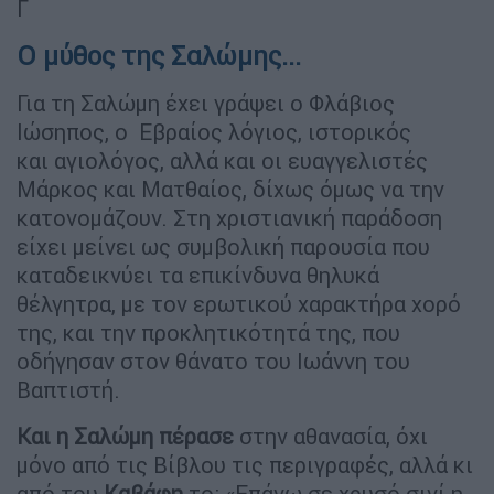
Γ
Ο μύθος της Σαλώμης...
Για τη Σαλώμη έχει γράψει ο Φλάβιος
Ιώσηπος, ο Εβραίος λόγιος, ιστορικός
και αγιολόγος, αλλά και οι ευαγγελιστές
Μάρκος και Ματθαίος, δίχως όμως να την
κατονομάζουν. Στη χριστιανική παράδοση
είχει μείνει ως συμβολική παρουσία που
καταδεικνύει τα επικίνδυνα θηλυκά
θέλγητρα, με τον ερωτικού χαρακτήρα χορό
της, και την προκλητικότητά της, που
οδήγησαν στον θάνατο του Ιωάννη του
Βαπτιστή.
Και η Σαλώμη πέρασε
στην αθανασία, όχι
μόνο από τις Βίβλου τις περιγραφές, αλλά κι
από του
Καβάφη
το: «Επάνω σε χρυσό σινί η