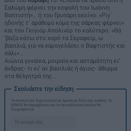
Σαλώμη φέρνει την κεφαλή του Ιωάννη
Βαπτιστή»… ή του Γρυπάρη εκείνο: «Ρίγ΄
ηδονής τ΄ αράθυμο κύμα της σάρκας φέρνει»·
και του Γκιγιόμ Απολινέρ το καλύτερο: «Θά
‘βαζα κάτω στο χορό τα Σεραφείμ, ω
βασιλιά, για να χαμογελάσει ο Βαφτιστής και
πάλι»…
Αιώνια γυναίκα, μοιραία και ασταμάτητη κι’
άνδρας- τι κι’ αν βασιλιάς ή άγιος- άθυρμα
στα θέλγητρά της…
Τα σχολιά σας δημοσιεύονται άμεσα με δική σας ευθύνη. Το
ΕΘΝΟΣ θα παρεμβαίνει και τα προσβλητικά σχόλια θα
διαγράφονται