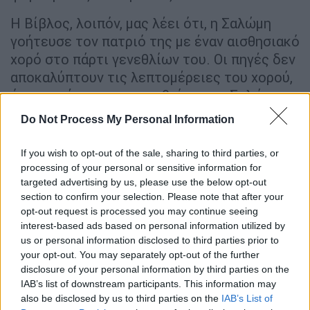
Η Βίβλος, λοιπόν, μας λέει ότι, η Σαλώμη
γοήτευσε τον πατριό της με έναν αισθησιακό
χορό στο πάρτι γενεθλίων του. Οι πηγές δεν
αποκαλύπτουν τις λεπτομέρειες του χορού,
όμως αφήνουν να εννοηθεί, πως η Σαλώμη
λικνίστηκε τόσο ερωτικά και διεγερτικά,
Do Not Process My Personal Information
που ο Ηρώδης μαγεύτηκε· προσφέρθηκε, δε,
να ανταμείψει τη Σαλώμη με οτιδήποτε του
If you wish to opt-out of the sale, sharing to third parties, or
ζητούσε· μέχρι το μισό του βασίλειό, γράφει
processing of your personal or sensitive information for
targeted advertising by us, please use the below opt-out
η Βίβλος. Η Σαλώμη δεν επιθυμούσε
section to confirm your selection. Please note that after your
βασίλεια, δόξα και εξουσία, απλά ήθελε το
opt-out request is processed you may continue seeing
κεφάλι του Ιωάννη του
interest-based ads based on personal information utilized by
Βαπτιστή. Παγιδευμένος από την υπόσχεσή
us or personal information disclosed to third parties prior to
του, ο Ηρώδης- απρόθυμα, όπως έχει
your opt-out. You may separately opt-out of the further
disclosure of your personal information by third parties on the
γραφτεί- διέταξε να αποκεφαλίσουν τον
IAB’s list of downstream participants. This information may
Ιωάννη.
also be disclosed by us to third parties on the
IAB’s List of