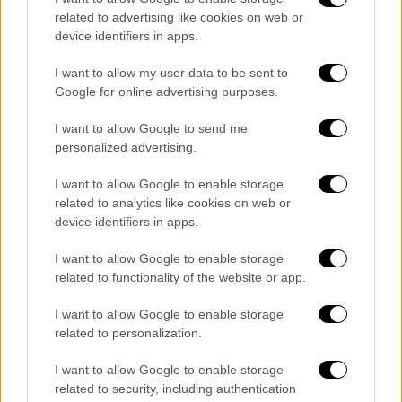
την εκτέλεση όλων των αρσενικών νηπίων
related to advertising like cookies on web or
πέριξ της Βηθλεέμ, όταν γεννήθηκε ο
device identifiers in apps.
Ιησούς. Ο Ηρώδης Αντίπας κληρονόμησε
μέρος του βασιλείου του πατέρα του, το
I want to allow my user data to be sent to
οποίο κυβέρνησε ως τετράρχης της
Google for online advertising purposes.
Γαλιλαίας και της Περαίας υπό την κατοχή
I want to allow Google to send me
της Ρωμαϊκής Αυτοκρατορίας.
personalized advertising.
I want to allow Google to enable storage
related to analytics like cookies on web or
device identifiers in apps.
I want to allow Google to enable storage
related to functionality of the website or app.
I want to allow Google to enable storage
related to personalization.
Κολώνες από το φρούριο-παλάτι του Ηρώδη του Αντίπα
I want to allow Google to enable storage
related to security, including authentication