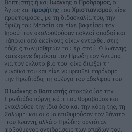
Βαπτιστής ή και
Ιωάννης ο Πρόδρομος,
ο
Άγιος και
προφήτης
του
Χριστιανισμού
, είχε
προετοιμάσει, με τη διδασκαλία του, την
άφιξη του Μεσσία και είχε βαφτίσει τον
Ιησού· τον ακολουθούσαν πολλοί οπαδοί και
κάποιοι από εκείνους είχαν ενταχθεί στις
τάξεις των μαθητών του Χριστού. Ο Ιωάννης
κατέκρινε δημόσια τον Ηρώδη τον Αντύπα
για τον έκλυτο βίο του: είχε διώξει τη
γυναίκα του και είχε νυμφευθεί παράνομα
την Ηρωδιάδα, τη σύζυγο του αδελφού του.
Ο Ιωάννης ο Βαπτιστής
αποκαλούσε την
Ηρωδιάδα πόρνη, κάτι που θορυβούσε και
ενοχλούσε την ίδια όσο και την κόρη της, τη
Σαλώμη· και οι δυο επιθυμούσαν τον θάνατο
του Ιωάννη, αλλά ο Ηρώδης αρνιόταν
φοβούμενος αντιδράσεις των οπαδών του.