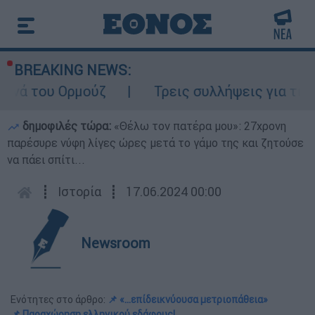
BREAKING NEWS:
ούζ
Τρεις συλλήψεις για τις φωτιές σε Κ
δημοφιλές τώρα:
«Θέλω τον πατέρα μου»: 27χρονη
παρέσυρε νύφη λίγες ώρες μετά το γάμο της και ζητούσε
να πάει σπίτι...
┋
Ιστορία
┋
17.06.2024 00:00
Newsroom
Ενότητες στο άρθρο:
📌 «...επίδεικνύουσα μετριοπάθεια»
📌 Παραχώρηση ελληνικού εδάφους!