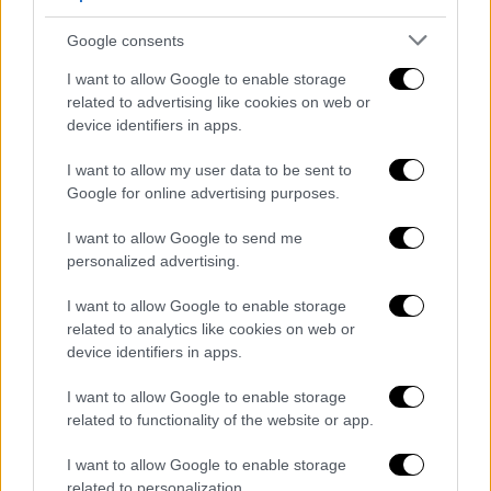
κράτος».
Google consents
Η σφαγή των ποιμένων
I want to allow Google to enable storage
related to advertising like cookies on web or
Και η Αλβανία ιδρύθηκε, έγεννήθη- έστω και
device identifiers in apps.
με τεχνητή γονιμοποίηση- έθνος και η Ελλάς
εγκατέλειψε την Βόρεια Ήπειρο.
I want to allow my user data to be sent to
Google for online advertising purposes.
Τον Ιούλιο του 1914, στο νησάκι Σάσσων,
δεκαπέντε οικογένειες βλαχόφωνων
I want to allow Google to send me
Ελλήνων βοσκών, που είχαν παραμένει
personalized advertising.
απροστάτευτοι, μετά την αποχώρηση των
I want to allow Google to enable storage
ελλήνων στρατιωτών, σφαγιάστηκαν από
related to analytics like cookies on web or
άτακτους Αλβανούς. Στο βιβλίο του
device identifiers in apps.
«Βόρειος Ήπειρος η συνεχιζόμενη Εθνική
Τραγωδία», ο συγγραφέας Βασίλης Γεωργίου
I want to allow Google to enable storage
related to functionality of the website or app.
γράφει χαρακτηριστικά: ««Οι δυστυχείς
αυτοί ομόφυλοί μας, στις 16 Ιουλίου 1914
I want to allow Google to enable storage
δολοφονήθηκαν άγρια από άτακτα στίφη
related to personalization.