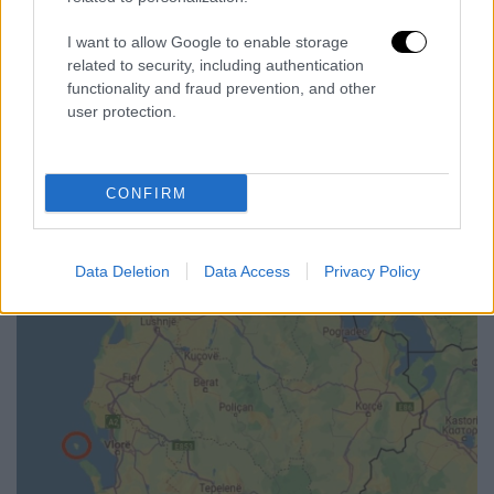
αλβανικά, που αποβιβάστηκαν για να
I want to allow Google to enable storage
εγκαθιδρύσουν στο νησί την “αλβανική
related to security, including authentication
διοίκηση”».
functionality and fraud prevention, and other
user protection.
CONFIRM
Data Deletion
Data Access
Privacy Policy