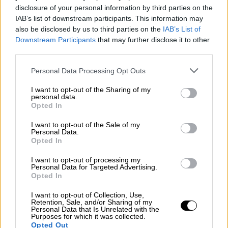
disclosure of your personal information by third parties on the
συμφερόντων των Μεγάλων Δυνάμεων έγινε
IAB’s list of downstream participants. This information may
αφορμή παράτασης της εκκρεμότητας. Οι
also be disclosed by us to third parties on the
IAB’s List of
Άγγλοι αναγνώρισαν το δίκαιο των Ελλήνων,
Downstream Participants
that may further disclose it to other
μη έχοντες άλλωστε οι ίδιοι ενδιαφέρον στη
third parties.
Βόρεια Ήπειρο. Χαρακτηριστικά, ο τότε
Please note that this website/app uses one or more Google
Personal Data Processing Opt Outs
μόνιμος υφυπουργός των Εξωτερικών της
services and may gather and store information including but
not limited to your visit or usage behaviour. You may click to
I want to opt-out of the Sharing of my
Μεγάλης Βρετανίας
σερ Άρθουρ Νίκολσον
personal data.
grant or deny consent to Google and its third-party tags to
σε επιστολή του προς τον
υπουργό των
Opted In
use your data for below specified purposes in below Google
Εξωτερικών
σερ Τσαρλς Χάρντινγκ τόνιζε:
consent section.
I want to opt-out of the Sale of my
«Είναι αλήθεια ότι συμφωνήσαμε για την
Personal Data.
Opted In
ίδρυση αλβανικού κράτους, αλλά δεν φρονώ
ότι αυτό το, κατά τινά τρόπο, τεχνητό
I want to opt-out of processing my
Personal Data for Targeted Advertising.
δημιούργημα θα έχει μακρόν βίο. Η Αλβανία
Opted In
ουδέποτε υπήρξε έθνος και υπάρχουν
I want to opt-out of Collection, Use,
πολλές διαιρέσεις και ανταγωνιστικά
Retention, Sale, and/or Sharing of my
στοιχεία εκεί δια να δυνηθή τις να ελπίσει
Personal Data that Is Unrelated with the
Purposes for which it was collected.
ότι θα είναι δυνατόν να ιδρυθεί ένα σταθερό
Opted Out