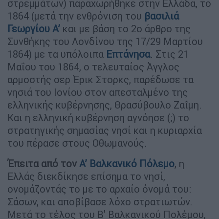
στρεμμάτων) παραχωρήθηκε στην Ελλάδα, το
1864 (μετά την ενθρόνιση του
βασιλιά
Γεωργίου Α’
και με βάση το 2ο άρθρο της
Συνθήκης του Λονδίνου της 17/29 Μαρτίου
1864) με τα υπόλοιπα
Επτάνησα
. Στις 21
Μαΐου του 1864, ο τελευταίος Άγγλος
αρμοστής σερ Έρικ Στορκς, παρέδωσε τα
νησιά του Ιονίου στον απεσταλμένο της
ελληνικής κυβέρνησης, Θρασύβουλο Ζαΐμη.
Και η ελληνική κυβέρνηση αγνόησε (;) το
στρατηγικής σημασίας νησί και η κυριαρχία
του πέρασε στους Οθωμανούς.
Έπειτα από τον
Α’ Βαλκανικό Πόλεμο
, η
Ελλάς διεκδίκησε επίσημα το νησί,
ονομάζοντάς το με το αρχαίο όνομά του:
Σάσων, και αποβίβασε λόχο στρατιωτών.
Μετά το τέλος του Β' Βαλκανικού Πολέμου,