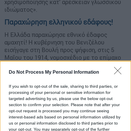
χρησιμοποίησης κατ’ αρέσκειαν γλωσσικού
ιδιώματος».
Παραχώρηση ελληνικού εδάφους!
Η Ελλάδα παραχώρησε εθνικό έδαφος
αμαχητί! Η κυβέρνηση του Βενιζέλου
εισήγαγε στη Βουλή προς ψήφιση, στις 5
Μαΐου του 1914, νομοσχέδιο με το επίμαχο
άρθρο να αναφέρει: «Eπιτρέπεται εις την
Κυβέρνησιν η εις την αλβανικήν επικράτειαν
Do Not Process My Personal Information
παραχώρησις της νησίδος Σάσωνος,
If you wish to opt-out of the sale, sharing to third parties, or
ανηκούσης του Ελληνικού Βασιλείου,
processing of your personal or sensitive information for
δυνάμει του 2ου άρθρου της περί
targeted advertising by us, please use the below opt-out
παραχωρήσεως των Ιονίων νήσων Συνθήκης
section to confirm your selection. Please note that after your
του Λονδίνου της 17/29 Μαρτίου 1864»!
opt-out request is processed you may continue seeing
interest-based ads based on personal information utilized by
Και συνεχίζει ο Σπύρος Μαρκεζίνης
: «Η
us or personal information disclosed to third parties prior to
your opt-out. You may separately opt-out of the further
ανάγκη της ισορροπήσεως των