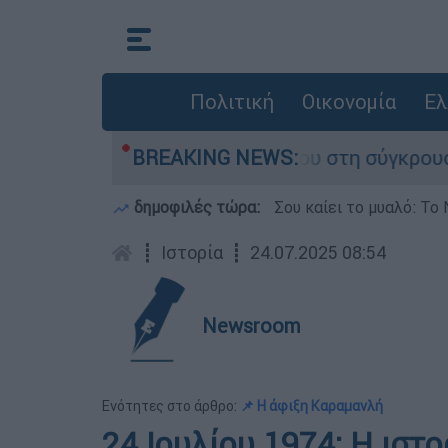
Πολιτική
Οικονομία
Ελ
μίγο που έχασε τη ζωή του στη σύγκρουση ελικ
BREAKING NEWS:
δημοφιλές τώρα:
Σου καίει το μυαλό: Το 
┋
Ιστορία
┋
24.07.2025 08:54
Newsroom
Ενότητες στο άρθρο:
📌 Η άφιξη Καραμανλή
24 Ιουλίου 1974: Η ιστ