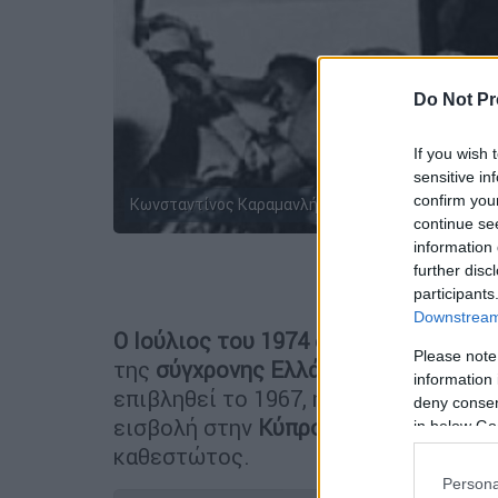
Do Not Pr
If you wish 
sensitive in
confirm you
Κωνσταντίνος Καραμανλής
continue se
information 
further disc
Προσθέστε
participants
Downstream 
Ο Ιούλιος του 1974
σημαδεύτηκε από 
Please note
της
σύγχρονης Ελλάδας
. Η πτώση τ
information 
επιβληθεί το 1967, ήρθε σε μια περί
deny consent
εισβολή στην
Κύπρο
να λειτουργεί ω
in below Go
καθεστώτος.
Persona