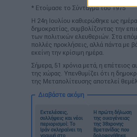
* Ετοίμασε το Σύνταγμα του 1975
Η 24η Ιουλίου καθιερώθηκε ως ημέρ
δημοκρατίας, συμβολίζοντας την επι
των πολιτικών ελευθεριών. Στα επόμ
πολλές προκλήσεις, αλλά πάντα με β
εκείνη την κρίσιμη ημέρα.
Σήμερα, 51 χρόνια μετά, η επέτειος 
της χώρας. Υπενθυμίζει ότι η δημοκρ
της Μεταπολίτευσης αποτελεί θεμέλι
Διαβάστε ακόμη
Εκτελέσεις,
Η πρώτη δήλωση
συλλήψεις και νέοι
της οικογένειας
περιορισμοί: Το
της 38χρονης
Ιράν σκληραίνει τη
Βρετανίδας που
γραμμή στο
δολοφονήθηκε