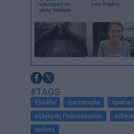
εσωτερικό εν
στην Κυψέλη
μέσω πολέμου
#TAGS
Ελλάδα
Δικτατορία
πραξικ
εξέγερση Πολυτεχνείου
ειδήσε
χούντα