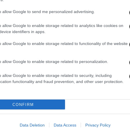
οιήθηκε το πραξικόπημα κατά του
ία να εισβάλει στο νησί. Στις 23 Ιουλίου, ο
to allow Google to send me personalized advertising.
 του προέδρου Φ. Γκιζίκης συγκάλεσε
ων, όπου αποφασίστηκε η παράδοση της
o allow Google to enable storage related to analytics like cookies on
evice identifiers in apps.
ιτικούς.
o allow Google to enable storage related to functionality of the website
νλή
ως πρωθυπουργού αποδείχθηκε
ο Παρίσι στις 24 Ιουλίου, ξεκίνησε επίσημα
βγήκαν στους δρόμους για να υποδεχτούν
o allow Google to enable storage related to personalization.
τέλος της δικτατορίας.
o allow Google to enable storage related to security, including
ν πολύπλοκη διαδικασία της δημοκρατικής
cation functionality and fraud prevention, and other user protection.
 διάστημα:
τήματα
CONFIRM
ρατουμένους
Data Deletion
Data Access
Privacy Policy