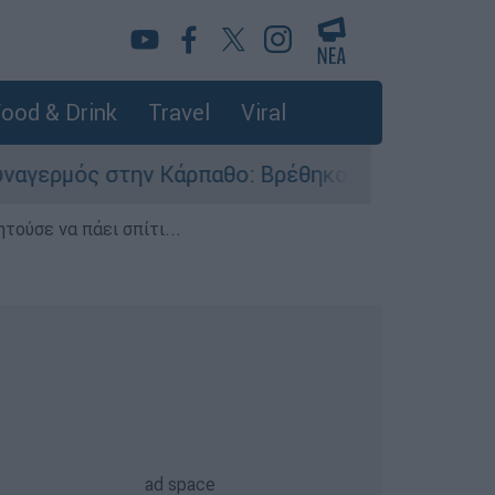
ood & Drink
Travel
Viral
ν Κάρπαθο: Βρέθηκαν παλιά πυρομαχικά στο Αρδά
τούσε να πάει σπίτι...