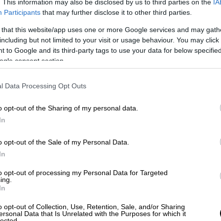
ριώτες του
. This information may also be disclosed by us to third parties on the
IA
Participants
that may further disclose it to other third parties.
 that this website/app uses one or more Google services and may gath
including but not limited to your visit or usage behaviour. You may click 
Κι όταν μιλούμε για προσπάθεια, ο νους
 to Google and its third-party tags to use your data for below specifi
ν, που δεν ήταν μαραθωνοδρόμος, αλλά
ogle consent section.
ρόνια του και έκανε την παγωμένη Σουηδία
l Data Processing Opt Outs
o opt-out of the Sharing of my personal data.
In
o opt-out of the Sale of my Personal Data.
In
to opt-out of processing my Personal Data for Targeted
ing.
In
o opt-out of Collection, Use, Retention, Sale, and/or Sharing
ersonal Data that Is Unrelated with the Purposes for which it
lected.