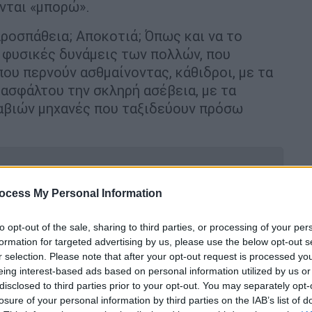
ονται «μπορώ».
οσπάθεια; Αποκοτιά; Όπως και να το
ς φυσικές δυνάμεις των πολλών, που
ου περνούν ασθμαίνοντας, κάθιδροι, με τα
 ασφάλτου την σκληρή ασέβεια, με τα
ραβιών μηχανές που ταξιδεύουν πρόσω
ocess My Personal Information
Ο ξυπόλητος πρίγκιπας όταν φόρεσε
to opt-out of the sale, sharing to third parties, or processing of your per
ό τα πόδια του…
formation for targeted advertising by us, please use the below opt-out s
r selection. Please note that after your opt-out request is processed y
eing interest-based ads based on personal information utilized by us or
disclosed to third parties prior to your opt-out. You may separately opt-
ωσε τον Χίτλερ, «έφυγε» πάμπτωχος
losure of your personal information by third parties on the IAB’s list of