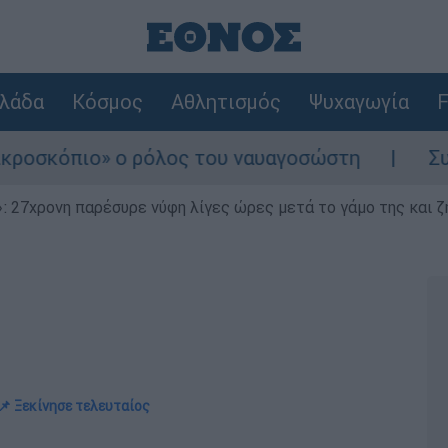
λάδα
Κόσμος
Αθλητισμός
Ψυχαγωγία
F
ο ρόλος του ναυαγοσώστη
Συναγερμός στη
 27χρονη παρέσυρε νύφη λίγες ώρες μετά το γάμο της και ζη
📌 Ξεκίνησε τελευταίος