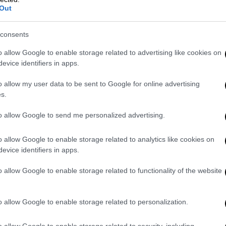
Out
consents
o allow Google to enable storage related to advertising like cookies on
evice identifiers in apps.
o allow my user data to be sent to Google for online advertising
s.
to allow Google to send me personalized advertising.
νείς σαν παραμύθι στα παιδιά τους στη
o allow Google to enable storage related to analytics like cookies on
υν έξω από τα ζεστά τους στρώματα και να
evice identifiers in apps.
 κινητά τηλέφωνα, για να αθληθούν.
αν Ατσάλινο Παππού- Stalfarfar στη
o allow Google to enable storage related to functionality of the website
ατόρθωμά του: πήρε μέρος (εκτός
ατικό δρόμο των 1.764 χιλιομέτρων, τον
o allow Google to enable storage related to personalization.
ερών: από τη Χαπαράντα στη βόρεια Σουηδία
λικία για τους συμμετέχοντες στον αγώνα
o allow Google to enable storage related to security, including