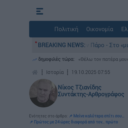
Πολιτική
Οικονομία
Ελ
ατο του 4χρονου στην Πάρο - Στο «μικροσκόπιο» 
BREAKING NEWS:
δημοφιλές τώρα:
«Θέλω τον πατέρα μου»:
┋
Ιστορία
┋
19.10.2025 07:55
Νίκος Τζιανίδης
Συντάκτης-Αρθρογράφος
Ενότητες στο άρθρο:
📌 Μείνε καλύτερα σπίτι σου...
📌 Πρώτος με 24 ώρες διαφορά από τον... πρώτο