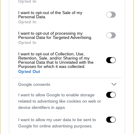
Opted In
use your data for below specified purposes in below Google
Η
δεύτερη ταυτοποίηση
έγινε σε άλλη
consent section.
I want to opt-out of the Sale of my
φωτογραφία στην οποία διακρίνεται ένα
Personal Data.
νεαρό πρόσωπο που κάνει έναν μορφασμό.
Opted In
Πρόκειται, κατά το ίδιο δημοσίευμα, για τον
I want to opt-out of processing my
Ηλία Ρίζο του Δημητρίου, νέο παιδί, που
Personal Data for Targeted Advertising.
Opted In
δούλευε σε μικρή βιοτεχνία παραγωγής
ζυμαρικών, κουλουριών και ψωμιού στη
I want to opt-out of Collection, Use,
Retention, Sale, and/or Sharing of my
Λαμία, στην περιοχή του Αγίου Λουκά
Personal Data that Is Unrelated with the
Purposes for which it was collected.
(Κλαραίικα).
Opted Out
Όταν οι ιταλικές δυνάμεις εισέβαλαν στην
Google consents
πόλη, Έλληνες συνεργάτες τον συνέλαβαν
I want to allow Google to enable storage
και τον παρέδωσαν. Κρατήθηκε αρχικά στις
related to advertising like cookies on web or
φυλακές Λαμίας – στο κτίριο όπου σήμερα
device identifiers in apps.
στεγάζεται το Ορφανοτροφείο Αρρένων –
και στη συνέχεια μεταφέρθηκε στο
I want to allow my user data to be sent to
Google for online advertising purposes.
στρατόπεδο του Χαϊδαρίου. Τα αδέλφια του,