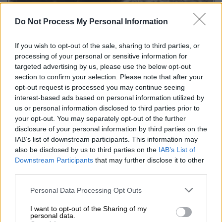
Do Not Process My Personal Information
If you wish to opt-out of the sale, sharing to third parties, or
processing of your personal or sensitive information for
targeted advertising by us, please use the below opt-out
section to confirm your selection. Please note that after your
opt-out request is processed you may continue seeing
interest-based ads based on personal information utilized by
us or personal information disclosed to third parties prior to
your opt-out. You may separately opt-out of the further
disclosure of your personal information by third parties on the
IAB’s list of downstream participants. This information may
also be disclosed by us to third parties on the
IAB’s List of
Downstream Participants
that may further disclose it to other
third parties.
Εκτέλεση στην Καισαριανή
Please note that this website/app uses one or more Google
Personal Data Processing Opt Outs
services and may gather and store information including but
not limited to your visit or usage behaviour. You may click to
I want to opt-out of the Sharing of my
Ηλίας Ρίζος: Ο νεαρός από τη Λαμία
personal data.
grant or deny consent to Google and its third-party tags to