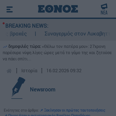
BREAKING NEWS:
ς
Συναγερμός στον Λυκαβηττό: Σορός σε
δημοφιλές τώρα:
«Θέλω τον πατέρα μου»: 27χρονη
παρέσυρε νύφη λίγες ώρες μετά το γάμο της και ζητούσε
να πάει σπίτι...
┋
Ιστορία
┋
16.02.2026 09:32
Newsroom
Ενότητες στο άρθρο:
📌 Ξεκίνησαν οι πρώτες ταυτοποιήσεις
📌 Ποιος ήταν ο αντιστασιακός Βασίλης Παπαδήμας