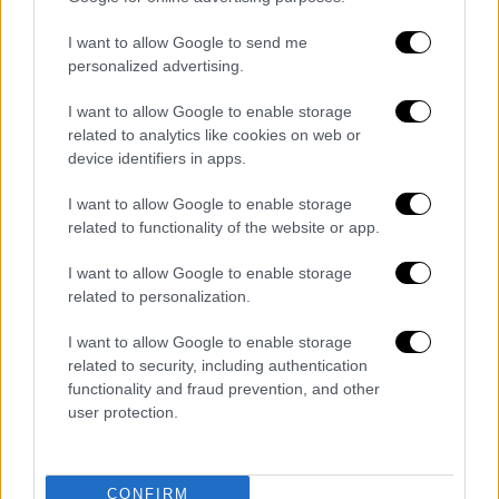
I want to allow Google to send me
personalized advertising.
I want to allow Google to enable storage
related to analytics like cookies on web or
device identifiers in apps.
I want to allow Google to enable storage
related to functionality of the website or app.
Ανδρέας Παπανδρέου, Πηγή: Αργύρης Μακρής/Intime
I want to allow Google to enable storage
Η τελευταία συνάντηση και οι
related to personalization.
τελευταίες ώρες
I want to allow Google to enable storage
related to security, including authentication
Ιδιαίτερη συγκίνηση προκάλεσε η αναφορά
functionality and fraud prevention, and other
του Κώστα Σκανδαλίδη στις τελευταίες
user protection.
ημέρες του Ανδρέα Παπανδρέου, λίγο πριν
από τον θάνατό του τον Ιούνιο του 1996.
CONFIRM