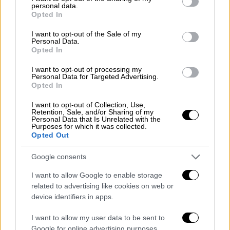
από τους πιο πληροφορημένους ανθρώπους
personal data.
grant or deny consent to Google and its third-party tags to
Opted In
στον κόσμο»
, είπε χαρακτηριστικά. Όπως
use your data for below specified purposes in below Google
αποκάλυψε, παρά την ισχυρή δημόσια εικόνα
consent section.
I want to opt-out of the Sale of my
Personal Data.
του, στο εσωτερικό του κόμματος άκουγε
Opted In
προσεκτικά τις απόψεις των συνεργατών
I want to opt-out of processing my
του και έφερνε τα μεγάλα ζητήματα προς
Personal Data for Targeted Advertising.
συζήτηση στα κομματικά όργανα.
Opted In
Μάλιστα, θυμήθηκε το τηλεφώνημα που
I want to opt-out of Collection, Use,
Retention, Sale, and/or Sharing of my
δέχθηκε από τον ίδιο τον Παπανδρέου όταν
Personal Data that Is Unrelated with the
Purposes for which it was collected.
επρόκειτο να ληφθεί απόφαση για τη
Opted Out
«σκληρή δραχμή», ζητώντας τη γνώμη του για
Google consents
το πώς θα αντιδρούσε η νεολαία. «Πριν
πάρει μια απόφαση τη μετρούσε πολιτικά,
I want to allow Google to enable storage
κοινωνικά και κομματικά», ανέφερε.
related to advertising like cookies on web or
device identifiers in apps.
I want to allow my user data to be sent to
Google for online advertising purposes.