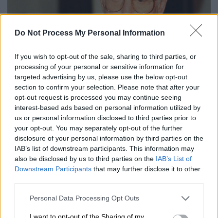
Do Not Process My Personal Information
If you wish to opt-out of the sale, sharing to third parties, or
processing of your personal or sensitive information for
targeted advertising by us, please use the below opt-out
Ανδρέας Παπανδρέου, Πηγή: Γ.Κονταρίνης/Eurokinissi
section to confirm your selection. Please note that after your
opt-out request is processed you may continue seeing
«Έβλεπε πέρα από τον τοίχο»
interest-based ads based on personal information utilized by
us or personal information disclosed to third parties prior to
Αναφερόμενος στην προσωπικότητα του
your opt-out. You may separately opt-out of the further
ιδρυτή του ΠΑΣΟΚ, ο κ. Σκανδαλίδης
disclosure of your personal information by third parties on the
IAB’s list of downstream participants. This information may
περιέγραψε έναν πολιτικό με εξαιρετική
also be disclosed by us to third parties on the
IAB’s List of
διορατικότητα και βαθιά γνώση των διεθνών
Downstream Participants
that may further disclose it to other
και εγχώριων εξελίξεων.
third parties.
«Ήταν ένας ηγέτης που έβλεπε πέρα από τον
Please note that this website/app uses one or more Google
Personal Data Processing Opt Outs
services and may gather and store information including but
τοίχο. Είχε ενόραση, έβλεπε μακριά και ήταν
not limited to your visit or usage behaviour. You may click to
I want to opt-out of the Sharing of my