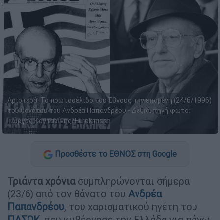
Αριστερά: Το πρωτοσέλιδο του Έθνους την επομένη (24/6/1996)
του θανάτου του Ανδρέα Παπανδρέου - Δεξιά, πηγή φωτο:
Γιώργος Κονταρίνης/Eurokinissi
Προσθέστε το ΕΘΝΟΣ στη Google
Τριάντα χρόνια
συμπληρώνονται σήμερα
(23/6) από τον θάνατο του
Ανδρέα
Παπανδρέου
, του χαρισματικού ηγέτη του
ΠΑΣΟΚ
, που κυβέρνησε την Ελλάδα για πάνω