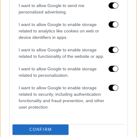
που ανά πάσα στιγμή μπορεί να δημιουργήσει
I want to allow Google to send me
παρανοήσεις παρεξηγήσει μπερδέματα και
personalized advertising.
περιπλοκές σε μία σειρά τομέων και
I want to allow Google to enable storage
θεμάτων που σχετίζονται με: Συμφωνίες
related to analytics like cookies on web or
συμβόλαια σπουδές έντυπα και έγγραφα
device identifiers in apps.
πάσης φύσεως και ακόμα ταξίδια
μετακινήσεις και ότι σχετίζεται με το παιδί.
I want to allow Google to enable storage
related to functionality of the website or app.
Κινηθείτε περισσότερο σχετικά με αυτά έως
και την Τετάρτη και έχετε πιο πολύ τον νου
I want to allow Google to enable storage
σας μετά. Ο αρμόδιος Ερμής θα φαίνεται
related to personalization.
ανάδρομος έως τις 11 Ιουλίου. Σαφώς θα
I want to allow Google to enable storage
προσέχετε και το τι λέτε και σε ποιόν και
related to security, including authentication
δεν εξαιρείται το … έτερον ήμισυ από αυτό.
functionality and fraud prevention, and other
ΕΥΝΟΪΚΕΣ ΗΜΕΡΕΣ. Παρασκευή και
user protection.
Σάββατο. ΗΜΕΡΕΣ ΠΡΟΣΟΧΗΣ. Κυριακή και
Δευτέρα.
CONFIRM