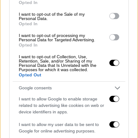
συντηρήσετε τα κεκτημένα σας αλλά και να
Opted In
use your data for below specified purposes in below Google
αντέξετε στην πίεση και τον ανταγωνισμό.
consent section.
I want to opt-out of the Sale of my
Τώρα βέβαια κρίνονται σχέσεις και
Personal Data.
Opted In
συνεργασίες γιαυτό και είναι ανάγκη να
υπερασπιστείτε αυτές πού θέλετε και αυτές
I want to opt-out of processing my
Personal Data for Targeted Advertising.
που αξίζει τον κόπο να συντηρηθούν και να
Opted In
συνεχιστούν.
ΕΥΝΟΪΚΕΣ ΗΜΕΡΕΣ . Τρίτη
I want to opt-out of Collection, Use,
Τετάρτη και Πέμπτη. ΗΜΕΡΕΣ ΠΡΟΣΟΧΗΣ.
Retention, Sale, and/or Sharing of my
Personal Data that Is Unrelated with the
Παρασκευή και Σάββατο.
Purposes for which it was collected.
Opted Out
ΖΥΓΟΣ
Google consents
Μπορεί το ξεκίνημα της εβδομάδας να σας
I want to allow Google to enable storage
προβληματίσει λίγο καθώς μπορεί η πίεση να
related to advertising like cookies on web or
είναι μεγαλύτερη αλλά η συνέχεια θα είναι
device identifiers in apps.
σίγουρα πιο βατή. Υπάρχει βέβαια η …
κόντρα θέση του Δία με το ζώδιό σας - και
I want to allow my user data to be sent to
Google for online advertising purposes.
δυστυχώς θα υπάρχει για πολύ καιρό ακόμα -