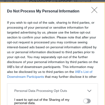
βοηθητική.
ΕΥΝΟΪΚΕΣ ΗΜΕΡΕΣ. Κυριακή
Δευτέρα Παρασκευή και Σάββατο. ΗΜΕΡΕΣ
Do Not Process My Personal Information
ΠΡΟΣΟΧΗΣ. Από Τρίτη μεσημέρι έως και
Πέμπτη.
If you wish to opt-out of the sale, sharing to third parties, or
processing of your personal or sensitive information for
ΠΑΡΘΕΝΟΣ
targeted advertising by us, please use the below opt-out
section to confirm your selection. Please note that after your
Ο Ιούνιος στην προτελευταία εβδομάδα του
opt-out request is processed you may continue seeing
και αυτό μόνο καλό μπορεί να είναι για σας
interest-based ads based on personal information utilized by
αφού δεν είναι δα και από τους
us or personal information disclosed to third parties prior to
your opt-out. You may separately opt-out of the further
ευκολότερους μήνες αυτού του χρόνου.
disclosure of your personal information by third parties on the
Είναι σημαντικό τώρα το να μην χάνετε
IAB’s list of downstream participants. This information may
εύκολα την συγκέντρωση και την ψυχραιμία
also be disclosed by us to third parties on the
IAB’s List of
σας για να αποφύγετε λάθη και μπερδέματα
Downstream Participants
that may further disclose it to other
third parties.
που μπορεί να κοστίσουν ψυχικά υλικά και
συναισθηματικά. Οι συνθήκες σαφώς και δεν
Please note that this website/app uses one or more Google
Personal Data Processing Opt Outs
είναι εύκολες και όπως αντιλαμβάνεσθε θα
services and may gather and store information including but
not limited to your visit or usage behaviour. You may click to
I want to opt-out of the Sharing of my
απαιτηθεί υπερπροσπάθεια για να
personal data.
grant or deny consent to Google and its third-party tags to