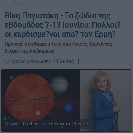
Βίκη Παγιατάκη - Τα ζώδια της
εβδομάδας 7-13 Ιουνίου: Πολλοι?
οι κερδισμε?νοι απο? τον Ερμη?
Προσοχή στα θέματά τους από Κριούς, Καρκίνους,
Ζυγούς και Αιγόκερους
🕛 χρόνος ανάγνωσης: 11 λεπτά ┋
Copyight: Pixabay - Βίκη Παγιατάκη / People