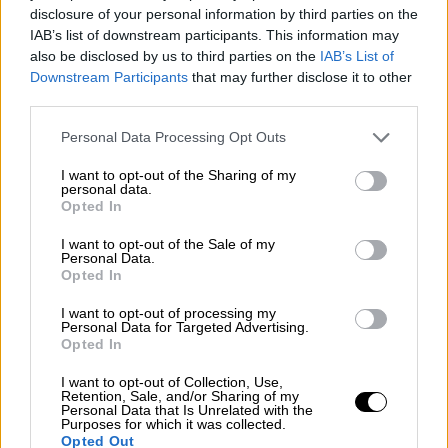
disclosure of your personal information by third parties on the
IAB’s list of downstream participants. This information may
also be disclosed by us to third parties on the
IAB’s List of
Downstream Participants
that may further disclose it to other
third parties.
Please note that this website/app uses one or more Google
Personal Data Processing Opt Outs
services and may gather and store information including but
not limited to your visit or usage behaviour. You may click to
I want to opt-out of the Sharing of my
personal data.
grant or deny consent to Google and its third-party tags to
1457679_miley-gamos.jpeg
Opted In
use your data for below specified purposes in below Google
consent section.
I want to opt-out of the Sale of my
Στη συνέχεια, βλέπουμε τους
Personal Data.
Opted In
τέσσερις Χέμσγουορθ, τον πατέρα και τους
τρεις γιους να πίνουν ποτό από ένα ξύλο.
I want to opt-out of processing my
Personal Data for Targeted Advertising.
Opted In
I want to opt-out of Collection, Use,
Retention, Sale, and/or Sharing of my
Personal Data that Is Unrelated with the
Purposes for which it was collected.
Opted Out