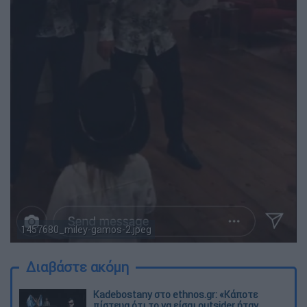
1457680_miley-gamos-2.jpeg
Διαβάστε ακόμη
Kadebostany στο ethnos.gr: «Κάποτε
πίστευα ότι το να είσαι outsider ήταν