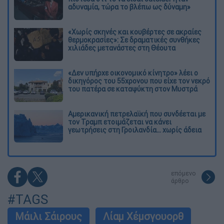
αδυναμία, τώρα το βλέπω ως δύναμη»
«Χωρίς σκηνές και κουβέρτες σε ακραίες
θερμοκρασίες»: Σε δραματικές συνθήκες
χιλιάδες μετανάστες στη Θέουτα
«Δεν υπήρχε οικονομικό κίνητρο» λέει ο
δικηγόρος του 55χρονου που είχε τον νεκρό
του πατέρα σε καταψύκτη στον Μυστρά
Αμερικανική πετρελαϊκή που συνδέεται με
τον Τραμπ ετοιμάζεται να κάνει
γεωτρήσεις στη Γροιλανδία... χωρίς άδεια
επόμενο
άρθρο
#TAGS
Μάιλι Σάιρους
Λίαμ Χέμσγουορθ