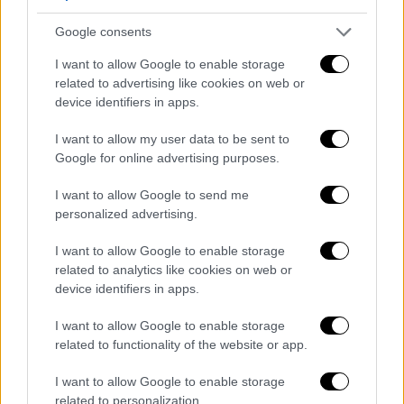
Google consents
I want to allow Google to enable storage
related to advertising like cookies on web or
device identifiers in apps.
I want to allow my user data to be sent to
View this post on Instagram
Google for online advertising purposes.
I want to allow Google to send me
personalized advertising.
I want to allow Google to enable storage
related to analytics like cookies on web or
device identifiers in apps.
I want to allow Google to enable storage
Το ζευγάρι γνωρίστηκε το 2009 και
related to functionality of the website or app.
αρραβωνιάστηκαν το 2012. Παρότι έκτοτε
έχουν περάσει διαστήματα που δεν ήταν
I want to allow Google to enable storage
μαζί, το 2016 η Μάιλι Σάιρους φόρεσε ξανά
related to personalization.