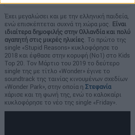
Έχει μεγαλώσει και με την ελληνική παιδεία,
ενώ επισκέπτεται συχνά τη χώρα μας.
Είναι
ιδιαίτερα δημοφιλής στην Ολλανδία και πολύ
αγαπητή στις μικρές ηλικίες
. Το πρώτο της
single «Stupid Reasons» κυκλοφόρησε το
2018 και έφθασε στην κορυφή (No1) στο Kids
Top 20. Toν Μάρτιο του 2019 το δεύτερο
single της με τίτλο «Wonder» έγινε το
soundtrack της ταινίας κινουμένων σχεδίων
«Wonder Park», στην οποία η
Στεφανία
χάρισε και τη φωνή της, ενώ το καλοκαίρι
κυκλοφόρησε το νέο της single «Friday».