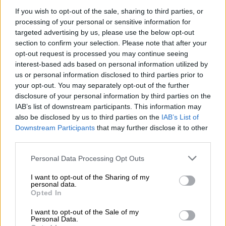
Junior
Eurovision
, κατακτώντας την όγδοη
If you wish to opt-out of the sale, sharing to third parties, or
θέση. Νωρίτερα,
σε ηλικία 9 ετών
processing of your personal or sensitive information for
συμμετείχε στο Ολλανδικό «The Voice Kids»
,
targeted advertising by us, please use the below opt-out
όπου και ξεχώρισε για τις εκπληκτικές
section to confirm your selection. Please note that after your
φωνητικές της ικανότητες. Μετρά επίσης
opt-out request is processed you may continue seeing
αρκετές συμμετοχές στην παιδική χορωδία
interest-based ads based on personal information utilized by
us or personal information disclosed to third parties prior to
της Ολλανδίας με την οποία και τραγούδησε
your opt-out. You may separately opt-out of the further
μπροστά στα μέλη της βασιλικής
disclosure of your personal information by third parties on the
οικογένειας της Ολλανδίας.
IAB’s list of downstream participants. This information may
also be disclosed by us to third parties on the
IAB’s List of
Downstream Participants
that may further disclose it to other
third parties.
Please note that this website/app uses one or more Google
Personal Data Processing Opt Outs
services and may gather and store information including but
not limited to your visit or usage behaviour. You may click to
I want to opt-out of the Sharing of my
personal data.
grant or deny consent to Google and its third-party tags to
Opted In
use your data for below specified purposes in below Google
consent section.
I want to opt-out of the Sale of my
Personal Data.