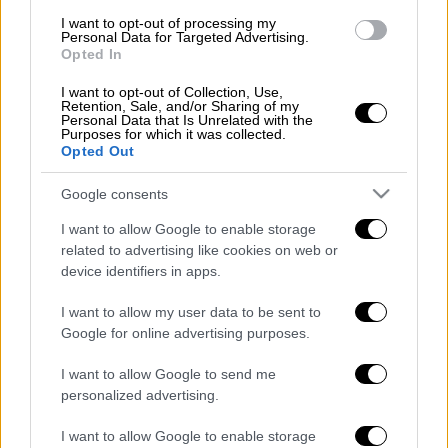
SoHo Mews - και σχεδιάστηκε από τους
Gwathmey Siegel Kaufman & Associates
I want to opt-out of processing my
Personal Data for Targeted Advertising.
Architects.
Opted In
Το διαμέρισμα διαθέτει βεράντα και μεγάλα
I want to opt-out of Collection, Use,
Retention, Sale, and/or Sharing of my
παράθυρα από το δάπεδο μέχρι την
Personal Data that Is Unrelated with the
Purposes for which it was collected.
οροφή
. Το ανοιχτού τύπου σαλόνι διαθέτει
Opted Out
τζάκι με φυσικό αέριο, προσαρμοσμένη
Google consents
ξύλινη επένδυση και γωνιά πρωινού, καθώς
και χώρο για ένα μεγάλο πιάνο, ενώ τα
I want to allow Google to enable storage
δάπεδα ολόκληρου του διαμερίσματος είναι
related to advertising like cookies on web or
device identifiers in apps.
δρύινα. Η κουζίνα διαθέτει ιταλικά
ντουλάπια βαλκουκίνης, ψυγείο και χώρο
I want to allow my user data to be sent to
αποθήκευσης κρασιού, φούρνο και πλυντήριο
Google for online advertising purposes.
πιάτων.
I want to allow Google to send me
Το κυρίως υπνοδωμάτιο διαθέτει
personalized advertising.
θερμαινόμενο δάπεδο, μπανιέρα, ντους και
I want to allow Google to enable storage