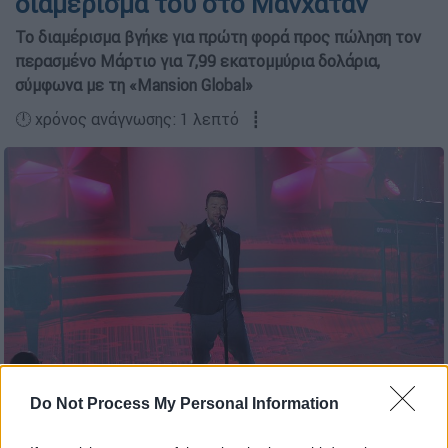
διαμέρισμά του στο Μανχάταν
Το διαμέρισμα βγήκε για πρώτη φορά προς πώληση τον
περασμένο Μάρτιο για 7,99 εκατομμύρια δολάρια,
σύμφωνα με τη «Mansion Global»
🕛 χρόνος ανάγνωσης: 1 λεπτό ┋
Do Not Process My Personal Information
Τζάστιν Τίμπερλεϊκ (Copyright: Brad Barket/Invision/AP)