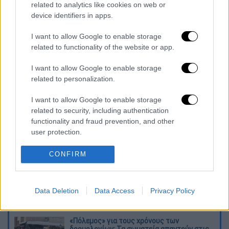
πολυτελή φωτιστικά και νιπτήρα. Και τα
related to analytics like cookies on web or
άλλα δωμάτια διαθέτουν ιδιωτικό μπάνιο,
device identifiers in apps.
ενώ το σπίτι διαθέτει και μπάνιο
I want to allow Google to enable storage
επισκεπτών.
Το SoHo Mews, σύμφωνα με το
related to functionality of the website or app.
Αθηναϊκό Πρακτορείο, διαθέτει 24ωρη
υπηρεσία θυρωρείου και γκαράζ με ιδιωτική
I want to allow Google to enable storage
είσοδο στο κτήριο
. Διαθέτει, επίσης,
related to personalization.
γυμναστήριο και κοινόχρηστο κήπο.
I want to allow Google to enable storage
related to security, including authentication
Διαβάστε ακόμη
functionality and fraud prevention, and other
user protection.
Δημιούργησαν με AI νέους ιούς μέσα σε
λίγες ώρες - Γιατί προβληματίζονται οι
επιστήμονες
CONFIRM
Σαν το τρομακτικό It: 15χρονο ντυμένος
κλόουν μαχαίρωσε μέχρι θανάτου
Data Deletion
Data Access
Privacy Policy
ηλικιωμένο - Τον κατέγραψε κάμερα
«Πόλεμος» για τους χρόνους των