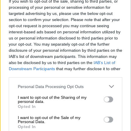
If you wish to opt-out of the sale, sharing to third parties, or
processing of your personal or sensitive information for
Προσθέστε το ΕΘΝΟΣ στη Google
targeted advertising by us, please use the below opt-out
section to confirm your selection. Please note that after your
opt-out request is processed you may continue seeing
Ο
Τζάστιν Τίμπερλεϊκ
και η Τζέσικα Μπίελ
interest-based ads based on personal information utilized by
πώλησαν το ρετιρέ τριών υπνοδωματίων,
us or personal information disclosed to third parties prior to
στη γειτονιά SoHo του Μανχάταν για 6,35
your opt-out. You may separately opt-out of the further
εκατομμύρια δολάρια.
Το διαμέρισμα βγήκε
disclosure of your personal information by third parties on the
IAB’s list of downstream participants. This information may
για πρώτη φορά προς πώληση τον Μάρτιο
also be disclosed by us to third parties on the
IAB’s List of
για 7,99 εκατομμύρια δολάρια
, σύμφωνα με
Downstream Participants
that may further disclose it to other
τη «Mansion Global» Στη συνέχεια, όμως, το
third parties.
διάσημο ζευγάρι αναγκάστηκε να ρίξει την
Please note that this website/app uses one or more Google
Personal Data Processing Opt Outs
τιμή.
services and may gather and store information including but
not limited to your visit or usage behaviour. You may click to
I want to opt-out of the Sharing of my
Το ζευγάρι αγόρασε το σπίτι το 2010 μέσω
personal data.
grant or deny consent to Google and its third-party tags to
Opted In
μιας εταιρείας περιορισμένης ευθύνης
use your data for below specified purposes in below Google
έναντι 6,6 εκατομμυρίων δολαρίων
. Το
consent section.
I want to opt-out of the Sale of my
Personal Data.
ρετιρέ βρίσκεται στον τελευταίο όροφο του
Opted In