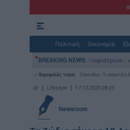
Φ
Πολιτική
Οικονομία
Ελ
 για τους 8 βιασμούς τουριστριών - «Μόνο 3 περ
BREAKING NEWS:
δημοφιλές τώρα:
Ζάκυνθος: Τι απαντά η 
┋
Lifestyle
┋
17.12.2020 08:25
Newsroom