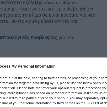
νατότητα εξέλιξης
τόσο σε θέματα
νομικής. Η αποφασιστικότητα θα βοηθήσει
εργασίες, το κλίμα θα είναι ευνοϊκό για νέα
αιτεί συντονισμό μεθοδικότητα και
αστρολογικές προβλέψεις
για όλα
 επικοινωνήσεις με πρόσωπα που αγαπάς. Το
ocess My Personal Information
ς επαφές κατά την διάρκεια της ημέρας και
ου κοντινού σου περιβάλλοντος που θα σε
to opt-out of the sale, sharing to third parties, or processing of your per
formation for targeted advertising by us, please use the below opt-out s
r selection. Please note that after your opt-out request is processed y
eing interest-based ads based on personal information utilized by us or
disclosed to third parties prior to your opt-out. You may separately opt-
ήσεις σε εμπορικές συμφωνίες και
losure of your personal information by third parties on the IAB’s list of