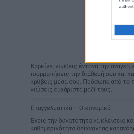
authenti
Καρκίνε, νιώθεις έντονα την ανάγκη 
ισορροπήσεις την διάθεσή σου και ν
κρύβεις μέσα σου. Πρόσωπα από το π
νιώσεις ευχάριστα μαζί τους.
Επαγγελματικά – Οικονομικά
Έχεις την δυνατότητα να κλείσεις κ
καθημερινότητα δείχνοντας κατανόη