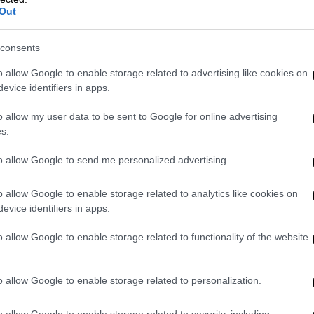
Out
ότητα να δραστηριοποιηθείς σε πιθανές
ο απόγευμα επικεντρώνεις την προσοχή σου
consents
χολούν έντονα.
o allow Google to enable storage related to advertising like cookies on
evice identifiers in apps.
o allow my user data to be sent to Google for online advertising
s.
μφωνίες και συνεργασίες που μπορεί να
ατική σου ζωή. Προσπάθησε να ξεφύγεις
to allow Google to send me personalized advertising.
ρές που θα ενοχλήσουν και βρες την
ν άλλων που θα οδηγήσουν στις
o allow Google to enable storage related to analytics like cookies on
evice identifiers in apps.
o allow Google to enable storage related to functionality of the website
o allow Google to enable storage related to personalization.
o allow Google to enable storage related to security, including