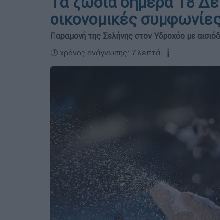
Tα ζώδια σήμερα 18 Δεκ
οικονομικές συμφωνίες
Παραμονή της Σελήνης στον Υδροχόο με αισιόδ
🕛 χρόνος ανάγνωσης: 7 λεπτά ┋