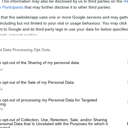
ς έχεις την κατανόηση και την διάθεση να
. This information may also be disclosed by us to third parties on the
IA
Participants
that may further disclose it to other third parties.
είριση σου θα οδηγήσει σε εξαιρετικές
υργήσουν άκρως ευνοϊκά για το εισόδημά
 that this website/app uses one or more Google services and may gath
including but not limited to your visit or usage behaviour. You may click 
 to Google and its third-party tags to use your data for below specifi
ogle consent section.
τοποιήσεις ζητήματα οικονομικής φύσεως.
l Data Processing Opt Outs
ν ανάγκη για κοινωνικότητα και
θεις σε επαφή με πρόσωπα που είναι κοντά
o opt-out of the Sharing of my personal data.
.
In
o opt-out of the Sale of my Personal Data.
In
κονομικά σου και εκκρεμότητες που μπορεί
to opt-out of processing my Personal Data for Targeted
ν ευκαιρία να πάρουμε το καλύτερο δυνατό
ing.
αφήσεις τις ανασφάλειες σου να επηρεάσουν
In
o opt-out of Collection, Use, Retention, Sale, and/or Sharing
ersonal Data that Is Unrelated with the Purposes for which it
lected.