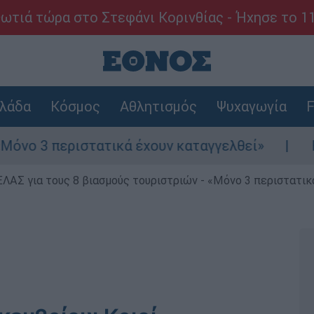
ωτιά τώρα στο Στεφάνι Κορινθίας - Ήχησε το 1
λάδα
Κόσμος
Αθλητισμός
Ψυχαγωγία
F
ιστατικά έχουν καταγγελθεί»
Κόλαφος ΟΟΣ
ΕΛΑΣ για τους 8 βιασμούς τουριστριών - «Μόνο 3 περιστατικ