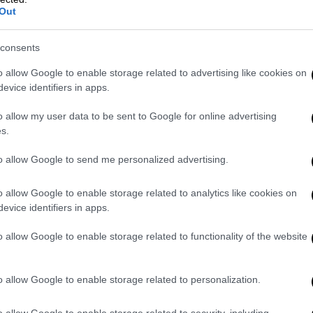
λίγα δάκρυα, τελικά θα καταφέρετε να
Out
ές και εμφανίζεται η λάμψη σας από μέσα
ν καρμικό τομέα του χάρτη σας, θα μάθετε
consents
χονται και τους ανθρώπους όπως είναι!
o allow Google to enable storage related to advertising like cookies on
Αιγόκερω από 18 Δεκεμβρίου έως 29
evice identifiers in apps.
ης, της ομορφιάς και της γοητείας, η
o allow my user data to be sent to Google for online advertising
κατο οίκο σας, της επαγγελματικής σας
s.
ήσετε έναν παλιό συνεργάτη ή συνάδελφο
απλά δημιουργείτε περισσότερες ευκαιρίες
to allow Google to send me personalized advertising.
ους σας.
o allow Google to enable storage related to analytics like cookies on
evice identifiers in apps.
o allow Google to enable storage related to functionality of the website
ά σας; Με τον Ουρανό στον πρώτο οίκο σας,
εστε πρωτοποριακοί και καινοτόμοι, άκρως
γμή μπορεί να ανατρέψετε τα
o allow Google to enable storage related to personalization.
ή ειλικρίνειά σας, θα θεωρηθείτε
o allow Google to enable storage related to security, including