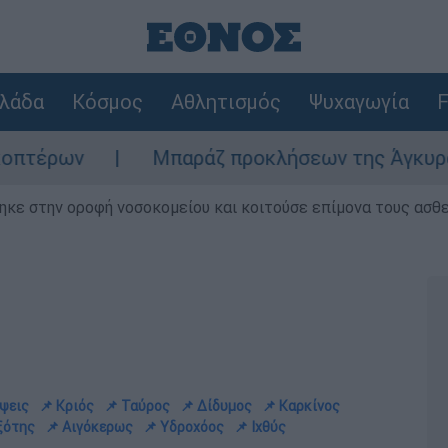
λάδα
Κόσμος
Αθλητισμός
Ψυχαγωγία
F
Μπαράζ προκλήσεων της Άγκυρας στο Αιγαίο:
ηκε στην οροφή νοσοκομείου και κοιτούσε επίμονα τους ασθ
έψεις
📌 Κριός
📌 Ταύρος
📌 Δίδυμος
📌 Καρκίνος
ξότης
📌 Αιγόκερως
📌 Υδροχόος
📌 Ιχθύς