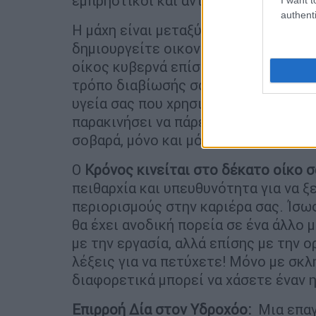
εμπρηστικοί και αντάρτες, επαναστάτ
authenti
Η μάχη είναι μεταξύ του να κάνετε α
δημιουργείτε οικονομική άνεση, ασφά
οίκος κυβερνά επίσης την υγεία, ήρθ
τρόπο διαβίωσής σας ή πιθανώς να λ
υγεία σας που χρησιμεύουν ως κλήση
παρακινήσει να πάρετε προληπτικά μέ
σοβαρά, μόνο και μόνο επειδή πρέπει
Ο
Κρόνος κινείται στο δέκατο οίκο σ
πειθαρχία και υπευθυνότητα για να 
περιορισμούς στην καριέρα σας. Ίσω
θα έχει ανοδική πορεία σε ένα άλλο 
με την εργασία, αλλά επίσης με την 
λέξεις για να πετύχετε! Μόνο με σκλ
διαφορετικά μπορεί να χάσετε έναν η
Επιρροή Δία στον Υδροχόο:
Μια επαγγ