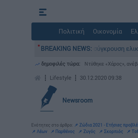
Πολιτική
Οικονομία
Ελ
χασε τη ζωή του στη σύγκρουση ελικοπτέρων
BREAKING NEWS:
δημοφιλές τώρα:
Ντύθηκε «Χάρος», ανέβ
┋
Lifestyle
┋
30.12.2020 09:38
Newsroom
Ενότητες στο άρθρο:
📌 Ζώδια 2021 - Ετήσιες προβλ
📌 Λέων
📌 Παρθένος
📌 Ζυγός
📌 Σκορπιός
📌 Το