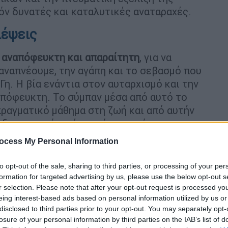
ν δυνατές και καταλυτικές αναταραχές.
λέψεις
ι αναπόφευκτη και απαραίτητη
, για να
αναπνέουμε, την αγάπη και το σεβασμό που
Γη. Η βία ενάντια στον αυταρχισμό και την
απόφευκτη. Το σύμπαν μέσα από αυτό το
πραγματικό μάθημα στη ζωή και από αυτήν
δημιουργείται ένα ρεύμα ικανό να
ξεις μας και τη νομιμότητα.
ocess My Personal Information
ές και πολιτικές αλλαγές
υπερβαίνουμε τα
to opt-out of the sale, sharing to third parties, or processing of your per
ς που διακυβεύεται. Απομένει να δούμε
formation for targeted advertising by us, please use the below opt-out s
 ανατρεπτική αλλαγή η οποία αποτελεί μια
r selection. Please note that after your opt-out request is processed y
ι στο φως.
eing interest-based ads based on personal information utilized by us or
disclosed to third parties prior to your opt-out. You may separately opt-
 προβλέψεις
για όλα τα
ζώδια
από τη
Σμάρω
losure of your personal information by third parties on the IAB’s list of