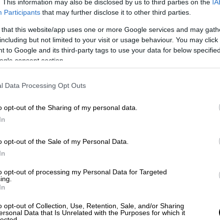
. This information may also be disclosed by us to third parties on the
IA
Participants
that may further disclose it to other third parties.
 that this website/app uses one or more Google services and may gath
including but not limited to your visit or usage behaviour. You may click 
τικό σκοπό, καθώς ο Πλούτωνας στο δέκατο
 to Google and its third-party tags to use your data for below specifi
λύ σημαντική καμπή στην πορεία της
ogle consent section.
αι άκρως εκρηκτικός, παίζει επικίνδυνα
 Αναστατώνει την καριέρα σας και
l Data Processing Opt Outs
καθιερωμένο status quo. Θα χρησιμοποιήσετε
o opt-out of the Sharing of my personal data.
υς, για να έχετε επαγγελματική αναγνώριση
In
 φιλοδοξίες σας. Ίσως και να κάνετε μια
ες όπου ανήκετε, πάνω απ’ όλα θέλετε να
o opt-out of the Sale of my Personal Data.
 σελίδα.
In
υ έως 28 Ιουλίου:
Επιβραδύνετε και
to opt-out of processing my Personal Data for Targeted
ing.
ον Δία να κινείται για λίγο στον πνευματικό
In
 η πνευματική ανάπτυξη, θα πρέπει να
o opt-out of Collection, Use, Retention, Sale, and/or Sharing
ειά για να απελευθερωθείτε από το ψυχικό
ersonal Data that Is Unrelated with the Purposes for which it
lected.