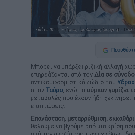
Ζώδια 2021 - Ετήσιες προβλέψεις (copyright: Pexel
Προσθέστε
Μπορεί να υπάρξει ριζική αλλαγή χω
επηρεάζονται από τον
Δία σε σύνοδο
αντικομφορμιστικό ζώδιο του
Υδροχ
στον
Ταύρο
, ενώ το
σύμπαν γυρίζει τ
μεταβολές που έχουν ήδη ξεκινήσει τ
επιπτώσεις:
Επανάσταση, μεταρρύθμιση, εκκαθάρ
θέλουμε να βγούμε από μια κρίση πο
από την αναζήτηση των μεγάλων ιδαν