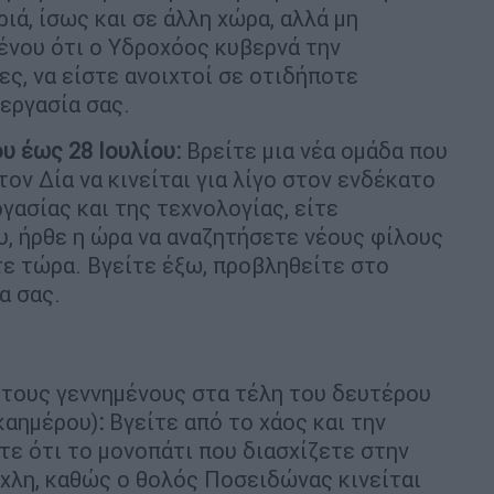
ριά, ίσως και σε άλλη χώρα, αλλά μη
ένου ότι ο Υδροχόος κυβερνά την
ες, να είστε ανοιχτοί σε οτιδήποτε
εργασία σας.
υ έως 28 Ιουλίου:
Βρείτε μια νέα ομάδα που
τον Δία να κινείται για λίγο στον ενδέκατο
ργασίας και της τεχνολογίας, είτε
υ, ήρθε η ώρα να αναζητήσετε νέους φίλους
τε τώρα. Βγείτε έξω, προβληθείτε στο
α σας.
α τους γεννημένους στα τέλη του δευτέρου
καημέρου)
:
Βγείτε από το χάος και την
τε ότι το μονοπάτι που διασχίζετε στην
ίχλη, καθώς ο θολός Ποσειδώνας κινείται