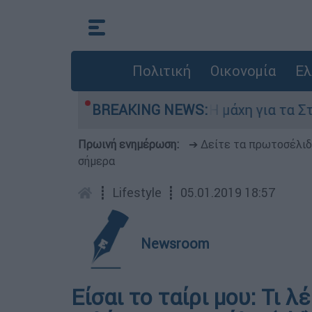
Πολιτική
Οικονομία
Ελ
μπτη 6 Αυγούστου
BREAKING NEWS:
Η μάχη για τα Στενά τ
Πρωινή ενημέρωση:
➔ Δείτε τα πρωτοσέλι
σήμερα
┋
Lifestyle
┋
05.01.2019 18:57
Newsroom
Είσαι το ταίρι μου: Τι 