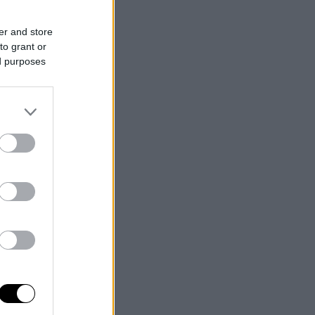
er and store
to grant or
ed purposes