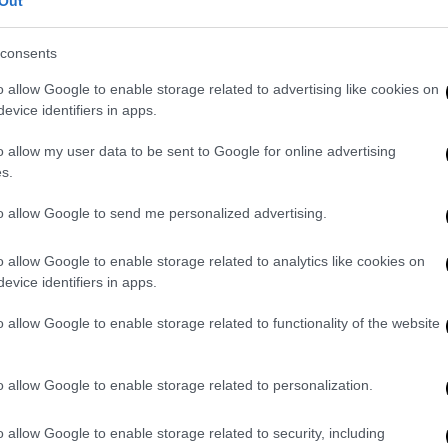
ία στο Είσαι το ταίρι μου!», είπε η
Out
είχε μια πολύ συγκεκριμένη απορία: «Όταν
consents
o allow Google to enable storage related to advertising like cookies on
οπούλου προκάλεσε πολλά γέλια στην
evice identifiers in apps.
αι! Πάντα όταν φιλάω τον Αλέξη Γεωργούλη
λιστα, η ηθοποιός αποκάλυψε ότι όταν
o allow my user data to be sent to Google for online advertising
s.
 τον ηθοποιό γινόταν χαμός από νεαρές
to allow Google to send me personalized advertising.
o allow Google to enable storage related to analytics like cookies on
evice identifiers in apps.
o allow Google to enable storage related to functionality of the website
o allow Google to enable storage related to personalization.
o allow Google to enable storage related to security, including