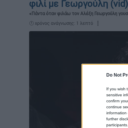
φιλί με Γεωργούλη (vid)
«Πάντα όταν φιλάω τον Αλέξη Γεωργούλη γου
🕛 χρόνος ανάγνωσης: 1 λεπτό ┋
Do Not Pr
If you wish 
sensitive in
confirm you
continue se
information 
further disc
participants