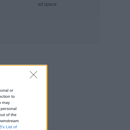
sonal or
ection to
ou may
 personal
out of the
 downstream
B’s List of