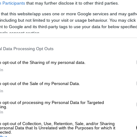
Participants
that may further disclose it to other third parties.
 that this website/app uses one or more Google services and may gath
including but not limited to your visit or usage behaviour. You may click 
 to Google and its third-party tags to use your data for below specifi
ogle consent section.
l Data Processing Opt Outs
o opt-out of the Sharing of my personal data.
In
o opt-out of the Sale of my Personal Data.
 το ΕΘΝΟΣ στη Google
In
αναπέ της Ναταλίας Γερμανού το μεσημέρι
to opt-out of processing my Personal Data for Targeted
ing.
ήθηκε την εποχή που πρωταγωνιστούσε στο
In
ξης Γεωργούλης
ήταν το απωθημένο όλων
o opt-out of Collection, Use, Retention, Sale, and/or Sharing
ersonal Data that Is Unrelated with the Purposes for which it
lected.