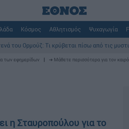
λάδα
Κόσμος
Αθλητισμός
Ψυχαγωγία
F
ου Ορμούζ: Τι κρύβεται πίσω από τις μυστικές δ
δα των εφημερίδων
|
➔ Μάθετε περισσότερα για τον καιρό
λέει η Σταυροπούλου για το