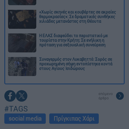
«Χωρίς σκηνές και κουβέρτες σε ακραίες
θερμοκρασίες»: Σε δραματικές συνθήκες
χιλιάδες μετανάστες στη Θέουτα
Η ΕΛΑΣ διαψεύδει το περιστατικό με
τουρίστα στην Κρήτη: Σε ενήλικη η
πρόταση για σεξουαλική συνεύρεση
Συναγερμός στον Λυκαβηττό: Σορός σε
προχωρημένη σήψη εντοπίστηκε κοντά
στους Αγίους Ισιδώρους
επόμενο
άρθρο
#TAGS
social media
Πρίγκιπας Χάρι