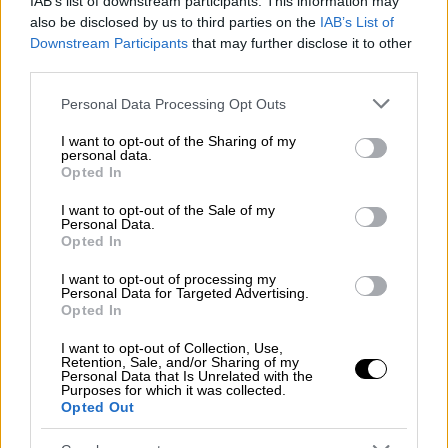
IAB’s list of downstream participants. This information may
δημοκρατία.
also be disclosed by us to third parties on the
IAB’s List of
Downstream Participants
that may further disclose it to other
«Με κανέναν τρόπο δεν πρέπει να το
third parties.
υποτιμήσουμε» είπε. «Υπήρξε κυριολεκτικά
επίθεση κατά της δημοκρατίας
στις ΗΠΑ,
Please note that this website/app uses one or more Google
Personal Data Processing Opt Outs
services and may gather and store information including but
που οργανώθηκε στα μέσα κοινωνικής
not limited to your visit or usage behaviour. You may click to
I want to opt-out of the Sharing of my
δικτύωσης, είναι ένα ζήτημα
βίαιου
personal data.
grant or deny consent to Google and its third-party tags to
Opted In
εξτρεμισμού
» τόνισε.
use your data for below specified purposes in below Google
consent section.
I want to opt-out of the Sale of my
Διαβάστε ακόμα:
Μέγκαν και Χάρι: «Δεν
Personal Data.
Opted In
αντέχουν το μίσος που δέχονται» -
Εγκαταλείπουν τα social media
I want to opt-out of processing my
Personal Data for Targeted Advertising.
«Είναι ευρέως αναγνωρισμένο ότι τα
μέσα
Opted In
κοινωνικής δικτύωσης έπαιξαν ρόλο στη
I want to opt-out of Collection, Use,
γενοκτονία στη Μιανμάρ
και
Retention, Sale, and/or Sharing of my
Personal Data that Is Unrelated with the
χρησιμοποιήθηκαν ως
όχημα για την
Purposes for which it was collected.
Opted Out
υποκίνηση βίας εναντίον των Ροχίνγκια
, κι
αυτό είναι ζήτημα ανθρωπίνων δικαιωμάτων.