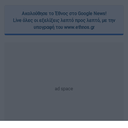
Ακολούθησε το Έθνος στο Google News!
Live όλες οι εξελίξεις λεπτό προς λεπτό, με την
υπογραφή του www.ethnos.gr