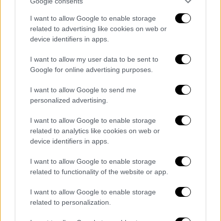
Google consents
Και
στη Βραζιλία, τα μέσα κοινωνικής
I want to allow Google to enable storage
δικτύωσης παρείχαν έναν δίαυλο
related to advertising like cookies on web or
παραπληροφόρησης
που τελικά έφερε
device identifiers in apps.
καταστροφή στον Αμαζόνιο
, που είναι ένα
I want to allow my user data to be sent to
περιβαλλοντικό και παγκόσμιο ζήτημα
Google for online advertising purposes.
υγείας» είπε.
I want to allow Google to send me
«Κατά κάποιον τρόπο, η υιοθέτηση μη
personalized advertising.
παρεμβατικής κατά κύριο λόγο πρακτικής
προσέγγισης των προβλημάτων για τόσο
I want to allow Google to enable storage
related to analytics like cookies on web or
μεγάλο χρονικό διάστημα είναι μια άσκηση
device identifiers in apps.
εξουσίας» εκτίμησε ο πρίγκιπας Χάρι.
I want to allow Google to enable storage
Ζητώντας άμεση ανάληψη ευθυνών, ο
related to functionality of the website or app.
πρίγκιπας Χάρι είπε ότι «
χάνουμε τα
αγαπημένα μας πρόσωπα από θεωρίες
I want to allow Google to enable storage
related to personalization.
συνωμοσίας, χάνουμε την αίσθηση του
εαυτού μας
λόγω του καταιγισμού