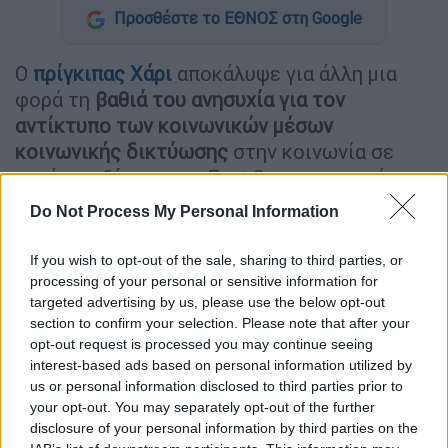
Προσθέστε το ΕΘΝΟΣ στη Google
Ο
πρίγκιπας Χάρι
αποκάλυψε για άλλη μια
φορά τη
βαθιά του ανησυχία για τον
αντίκτυπο των κοινωνικών μέσων
κοινωνικής δικτύωσης
στην κοινωνία σε
συνέντευξή του στο Fast Company μετά την
επίθεση στο Καπιτώλιο των ΗΠΑ.
Do Not Process My Personal Information
Επισημαίνοντας ότι
«τελειώνει ο χρόνος»
If you wish to opt-out of the sale, sharing to third parties, or
για τις εταιρείες μέσων κοινωνικής
processing of your personal or sensitive information for
δικτύωσης
όσον αφορά τη διαχείριση της
targeted advertising by us, please use the below opt-out
τεράστιας
παραπληροφόρησης
που
section to confirm your selection. Please note that after your
opt-out request is processed you may continue seeing
διαδίδεται τόσο εύκολα στο διαδίκτυο, το
interest-based ads based on personal information utilized by
μέλος της βασιλικής οικογένειας του
us or personal information disclosed to third parties prior to
Ηνωμένου Βασιλείου δήλωσε ότι πιστεύει
your opt-out. You may separately opt-out of the further
ότι είναι μια σοβαρή απειλή για τη
disclosure of your personal information by third parties on the