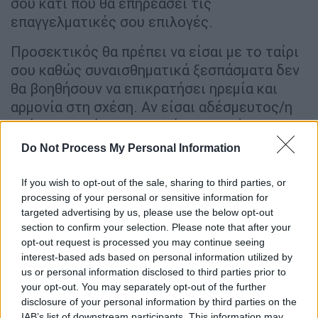
σου κάτι που θα επηρεάσει τις
επαγγελματικές σου επιλογές.
Προσεκτικός θα πρέπει να είσαι με το ταίρι
σου καθώς συναισθηματικά ξεσπάσματα δεν
θα βοηθήσουν να επικρατήσει ηρεμία και
αρμονία στη σχέση. Αν είσαι αδέσμευτος/η
πρόσωπα από το παρελθόν επιστρέφουν και
υπόσχονται πολλά, είναι καλύτερο να
Do Not Process My Personal Information
κρατήσεις μικρό καλάθι για να δεις
πραγματικά αν τα εννοούν.
If you wish to opt-out of the sale, sharing to third parties, or
processing of your personal or sensitive information for
ΛΕΩΝ
targeted advertising by us, please use the below opt-out
section to confirm your selection. Please note that after your
Λέοντα, η μέρα μπορεί να θολώσει τη σκέψη
opt-out request is processed you may continue seeing
σου σε σχέση με πρόσωπα του φιλικού
interest-based ads based on personal information utilized by
us or personal information disclosed to third parties prior to
περιβάλλοντος. Αργότερα, το απόγευμα σε
your opt-out. You may separately opt-out of the further
βοηθά να ξεφύγεις από αυταπάτες και να
disclosure of your personal information by third parties on the
διεκδικήσεις με αυτοπεποίθηση αυτά που
IAB’s list of downstream participants. This information may