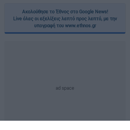
Ακολούθησε το Έθνος στο Google News!
Live όλες οι εξελίξεις λεπτό προς λεπτό, με την
υπογραφή του www.ethnos.gr