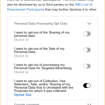
θέλεις από τον φιλικό περίγυρο.
also be disclosed by us to third parties on the
IAB’s List of
Downstream Participants
that may further disclose it to other
Επαγγελματικά – οικονομικά
third parties.
Please note that this website/app uses one or more Google
Personal Data Processing Opt Outs
Είναι σημαντικό να μην βιαστείς βγάζοντας
services and may gather and store information including but
συμπεράσματα για πρόσωπα με τα οποία
not limited to your visit or usage behaviour. You may click to
I want to opt-out of the Sharing of my
personal data.
συνεργάζεται καθώς δεν αποκλείεται να σου
grant or deny consent to Google and its third-party tags to
Opted In
δίνουν λανθασμένη εντύπωση και τελικά να
use your data for below specified purposes in below Google
consent section.
απογοητευτείς. Στην διάρκεια της ημέρας θα
I want to opt-out of the Sale of my
Personal Data.
δεις ξεκάθαρα ποιες είναι οι προθέσεις
Opted In
τους. Ο δυναμισμός που σε διακρίνει θα
I want to opt-out of processing my
βοηθήσει να πάρεις απαραίτητες
Personal Data for Targeted Advertising.
Opted In
πρωτοβουλίες επαγγελματικού χαρακτήρα
μακριά από όσους προσπαθούν να σε
I want to opt-out of Collection, Use,
Retention, Sale, and/or Sharing of my
επηρεάσουν.
Personal Data that Is Unrelated with the
Purposes for which it was collected.
Μπορείς να διεκδικήσεις το καλύτερο
Opted Out
δυνατό από τη σχέση σου καθώς είναι
Google consents