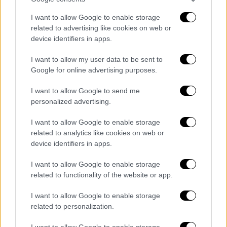
βέβαιο ότι έχεις να προσφέρεις πολλά και
αυτό μπορεί να το αντιληφθεί άμεσα το ταίρι
I want to allow Google to enable storage
related to advertising like cookies on web or
σου. Αν είσαι αδέσμευτος/η μέσα από το
device identifiers in apps.
φιλικό περιβάλλον μπορεί να προκύψει νέα
γνωριμία που θα σε βοηθήσει να
I want to allow my user data to be sent to
δραστηριοποιηθείς σε πνευματικό επίπεδο
Google for online advertising purposes.
ανοίγοντας νέους ορίζοντες.
I want to allow Google to send me
personalized advertising.
ΠΑΡΘΕΝΟΣ
I want to allow Google to enable storage
Παρθένε, η σημερινή μέρα μπορεί να
related to analytics like cookies on web or
δημιουργήσει λανθασμένα συμπεράσματα σε
device identifiers in apps.
ότι αφορά την επαγγελματική σου
I want to allow Google to enable storage
σταδιοδρομία. Αργότερα, το απόγευμα σε
related to functionality of the website or app.
βοηθά να εναρμονίσεις λογική και
ευαισθησία και να ξεπεράσεις πιθανές
I want to allow Google to enable storage
απογοητεύσεις.
related to personalization.
I want to allow Google to enable storage