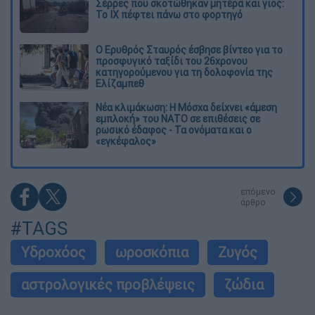
Σέρρες που σκοτώθηκαν μητέρα και γιος:
Το ΙΧ πέφτει πάνω στο φορτηγό
Ο Ερυθρός Σταυρός έσβησε βίντεο για το
προσφυγικό ταξίδι του 26χρονου
κατηγορούμενου για τη δολοφονία της
Ελίζαμπεθ
Νέα κλιμάκωση: Η Μόσχα δείχνει «άμεση
εμπλοκή» του ΝΑΤΟ σε επιθέσεις σε
ρωσικό έδαφος - Τα ονόματα και ο
«εγκέφαλος»
επόμενο
άρθρο
#TAGS
Υδροχόος
ωροσκόπια
Ζυγός
αστρολογικές προβλέψεις
ζώδια