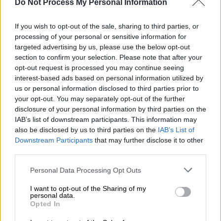
Do Not Process My Personal Information
σε εγωκεντρικές συμπεριφορές. Αν είσαι
αδέσμευτος/η φλερτάρει έντονα και το
If you wish to opt-out of the sale, sharing to third parties, or
παιχνίδι της αγάπης μπορεί να φέρει
processing of your personal or sensitive information for
σημαντικά πρόσωπα στην προσωπική σου
targeted advertising by us, please use the below opt-out
ζωή.
section to confirm your selection. Please note that after your
opt-out request is processed you may continue seeing
ΛΕΩΝ
interest-based ads based on personal information utilized by
us or personal information disclosed to third parties prior to
Λέοντα, το πρωί δεν αποκλείεται να
your opt-out. You may separately opt-out of the further
δημιουργήσει ζητήματα με πρόσωπα του
disclosure of your personal information by third parties on the
IAB’s list of downstream participants. This information may
κοντινού περιβάλλοντος που θα σε
also be disclosed by us to third parties on the
IAB’s List of
απογοητεύσουν. Μετά το μεσημέρι θέλεις να
Downstream Participants
that may further disclose it to other
αφιερώσεις χρόνο στην οικογένεια και σε
third parties.
πρόσωπα που σου χαρίζουν ζεστασιά και
Please note that this website/app uses one or more Google
Personal Data Processing Opt Outs
τρυφερότητα.
services and may gather and store information including but
not limited to your visit or usage behaviour. You may click to
I want to opt-out of the Sharing of my
Επαγγελματικά – οικονομικά
personal data.
grant or deny consent to Google and its third-party tags to
Opted In
use your data for below specified purposes in below Google
Προσεκτικός θα πρέπει να είσαι σε εμπόδια
consent section.