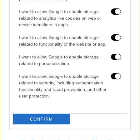
Παρθένε, το πρωί είναι πιθανό να σε
I want to allow Google to enable storage
αναγκάσει να περιοριστείς σημαντικά σε
related to analytics like cookies on web or
οικονομικό επίπεδο. Μετά το μεσημέρι
device identifiers in apps.
επιδιώκεις να επικοινωνήσεις με πρόσωπο
I want to allow Google to enable storage
από το κοντινό περιβάλλον που σε
related to functionality of the website or app.
καταλαβαίνουν.
I want to allow Google to enable storage
Επαγγελματικά – οικονομικά
related to personalization.
Είναι πιθανό να υπάρξουν περιορισμοί στα
I want to allow Google to enable storage
related to security, including authentication
οικονομικά σου που δεν θα σε αφήσουν να
functionality and fraud prevention, and other
ηρεμήσεις, αντίθετα θα σου δημιουργήσουν
user protection.
έντονη ανασφάλεια. Προσπάθησε να
επικεντρωθείς σε εμπορικές συνεργασίες
και θέματα επικοινωνίας που λειτουργούν
CONFIRM
πολύ ευνοϊκά για εσένα.
Η ανάγκη να εκφράσεις αυτά που σκέφτεσαι