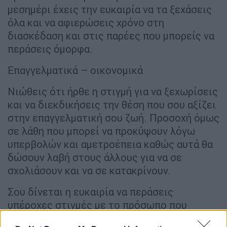
μεσημέρι έχεις την ευκαιρία να τα ξεχάσεις
όλα και να αφιερώσεις χρόνο στη
διασκέδαση και στις παρέες που μπορείς να
περάσεις όμορφα.
Επαγγελματικά – οικονομικά
Νιώθεις ότι ήρθε η στιγμή για να ξεχωρίσεις
και να διεκδικήσεις την θέση που σου αξίζει
στην επαγγελματική σου ζωή. Προσοχή όμως
σε λάθη που μπορεί να προκύψουν λόγω
υπερβολών και αμετροέπεια καθώς αυτά θα
δώσουν λαβή στους άλλους για να σε
σχολιάσουν και να σε κατακρίνουν.
Σου δίνεται η ευκαιρία να περάσεις
υπέροχες στιγμές με το πρόσωπο που
αγαπάς, φρόντισε να μην σπαταλήσεις χρόνο