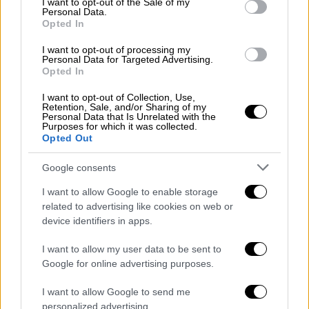
I want to opt-out of the Sale of my
που μπορεί να υπάρχουν και αφορούν
Personal Data.
Opted In
εμπορικές συνεργασίες ή συναλλαγές πού
πιθανά έχεις. Προσπάθησε να ξεπεράσεις τις
I want to opt-out of processing my
Personal Data for Targeted Advertising.
όποιες δυσκολίες με ψυχραιμία καθώς οι
Opted In
συγκρούσεις και οι διαφορές που θα
προκύψουν δεν αποκλείεται να σε
I want to opt-out of Collection, Use,
Retention, Sale, and/or Sharing of my
απογοητεύσουν.
Personal Data that Is Unrelated with the
Purposes for which it was collected.
Opted Out
Προσπάθησε να δώσεις τον καλύτερό σου
εαυτό δημιουργώντας το κατάλληλο
Google consents
περιβάλλον όπου ο ρομαντισμός θα
I want to allow Google to enable storage
απογειώσει τη σχέση σου. Αν είσαι
related to advertising like cookies on web or
αδέσμευτος/η μέσα από το οικείο και φιλικό
device identifiers in apps.
περιβάλλον δεν αποκλείεται να προκύψει
I want to allow my user data to be sent to
μία γνωριμία που θα δημιουργήσει νέες
Google for online advertising purposes.
βάσεις στην προσωπική σου ζωή.
I want to allow Google to send me
ΠΑΡΘΕΝΟΣ
personalized advertising.