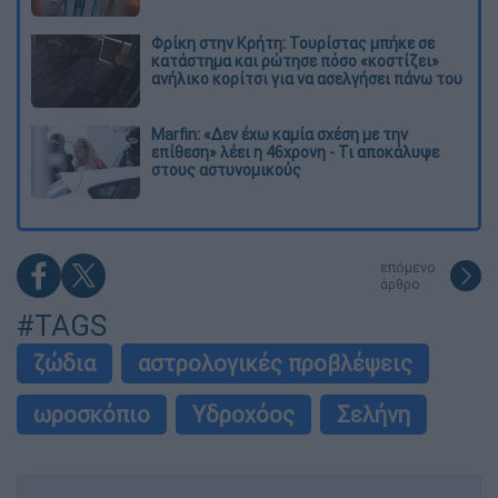
Φρίκη στην Κρήτη: Τουρίστας μπήκε σε
κατάστημα και ρώτησε πόσο «κοστίζει»
ανήλικο κορίτσι για να ασελγήσει πάνω του
Marfin: «Δεν έχω καμία σχέση με την
επίθεση» λέει η 46χρονη - Τι αποκάλυψε
στους αστυνομικούς
επόμενο
άρθρο
#TAGS
ζώδια
αστρολογικές προβλέψεις
ωροσκόπιο
Υδροχόος
Σελήνη