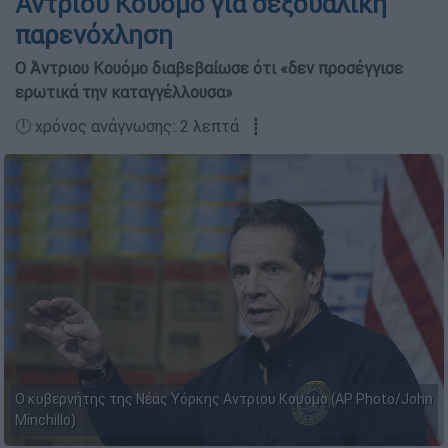
Άντριου Κουόμο για σεξουαλική
παρενόχληση
O Άντριου Κουόμο διαβεβαίωσε ότι «δεν προσέγγισε
ερωτικά την καταγγέλλουσα»
🕛 χρόνος ανάγνωσης: 2 λεπτά ┋
Ο κυβερνήτης της Νέας Υόρκης Αντριου Κουόμο (AP Photo/John
Minchillo)