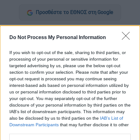
Προσθέστε το ΕΘΝΟΣ στη Google
Μια δεύτερη πρώην σύμβουλος του
κυβερνήτη της Νέας Υόρκης,
Άντριου
Do Not Process My Personal Information
Κουόμο
τον κατηγόρησε για
σεξουαλική
παρενόχληση
, κατηγορία που αρνήθηκε χθες
If you wish to opt-out of the sale, sharing to third parties, or
processing of your personal or sensitive information for
ο κυβερνήτης. Αυτή τη φορά ήταν η 25χρονη
targeted advertising by us, please use the below opt-out
πρώην σύμβουλος σε θέματα υγείας,
Σαρλότ
section to confirm your selection. Please note that after your
Μπένετ
που είπε στους New York Times ότι
opt-out request is processed you may continue seeing
ο Κουόμο την παρενόχλησε σεξουαλικά την
interest-based ads based on personal information utilized by
us or personal information disclosed to third parties prior to
άνοιξη του 2020.
your opt-out. You may separately opt-out of the further
disclosure of your personal information by third parties on the
Η Μπένετ υποστήριξε πως ο
63χρονος
IAB’s list of downstream participants. This information may
Δημοκρατικός κυβερνήτης
της είπε στις
also be disclosed by us to third parties on the
IAB’s List of
αρχές Ιουνίου ότι είναι ανοιχτός για
Downstream Participants
that may further disclose it to other
γνωριμίες με γυναίκες κοντά στην ηλικία
third parties.