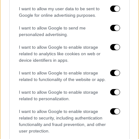
διαβεβαίωσε ότι «δεν προσέγγισε ερωτικά
I want to allow my user data to be sent to
την κα Μπένετ, ούτε ότι είχε ποτέ σκοπό να
Google for online advertising purposes.
ενεργήσει με οποιονδήποτε ακατάλληλο
τρόπο».
I want to allow Google to send me
personalized advertising.
Σημείωσε ότι
αντιθέτως ήθελε να στηρίξει
I want to allow Google to enable storage
την Μπένετ
, η οποία του είχε πει ότι είχε
related to analytics like cookies on web or
πέσει θύμα σεξουαλικής επίθεσης. Ο
device identifiers in apps.
κυβερνήτης, του οποίου η
τρίτη θητεία λήγει
I want to allow Google to enable storage
στα τέλη του 2022
, ζήτησε μια «πλήρη
related to functionality of the website or app.
εξέταση» αυτών των κατηγοριών, με
επικεφαλής έναν πρώην ομοσπονδιακό
I want to allow Google to enable storage
δικαστή.
related to personalization.
«Ζητώ από τους Νεοϋορκέζους να
I want to allow Google to enable storage
related to security, including authentication
περιμένουν τα αποτελέσματα (...) πριν
functionality and fraud prevention, and other
καταλήξουν σε οποιοδήποτε συμπέρασμα»,
user protection.
πρόσθεσε. Είναι η δεύτερη φορά - όπως