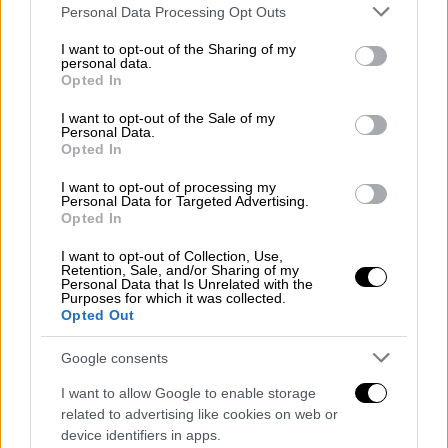
των 20 ετών και την ρώτησε πώς βλέπει
Please note that this website/app uses one or more Google
Personal Data Processing Opt Outs
εκείνη μια τέτοια διαφορά ηλικίας.
Ενώ ο
services and may gather and store information including but
Κουόμο δεν προσπάθησε ποτέ να την αγγίξει,
not limited to your visit or usage behaviour. You may click to
I want to opt-out of the Sharing of my
personal data.
grant or deny consent to Google and its third-party tags to
«κατάλαβα ότι ο κυβερνήτης ήθελε να κάνει
Opted In
use your data for below specified purposes in below Google
σεξ μαζί μου και ένιωσα τρομερά άβολα και
consent section.
I want to opt-out of the Sale of my
φοβισμένη», δήλωσε η Μπένετ στους NYT.
Personal Data.
Opted In
Διαβάστε επίσης:
Αντριου Κουόμο: Η
I want to opt-out of processing my
Αμερική υποκλίνεται στον δικό της...
Personal Data for Targeted Advertising.
Opted In
Σωτήρη Τσιόδρα
I want to opt-out of Collection, Use,
Πρόσθεσε ότι μίλησε με τον προσωπάρχη
Retention, Sale, and/or Sharing of my
Personal Data that Is Unrelated with the
και νομικό σύμβουλο του κυβερνήτη, ο
Purposes for which it was collected.
οποίος την μετέφερε σε άλλο πόστο, σε
Opted Out
άλλο κτίριο.
Το νέο πόστο δουλειάς της
Google consents
άρμοζε, οπότε αποφάσισε να μην δώσει
συνέχεια στο θέμα
.
I want to allow Google to enable storage
related to advertising like cookies on web or
Με ανακοίνωση του χθες βράδυ, ο Κουόμο
device identifiers in apps.