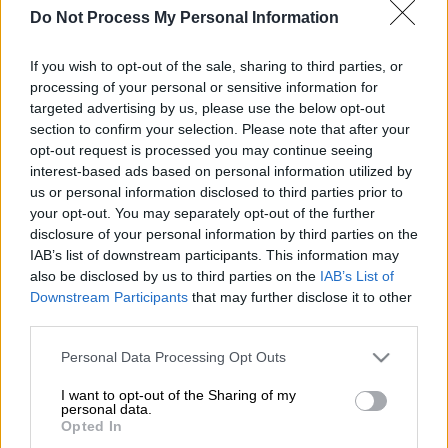
εμπορική ταινία όλων των εποχών,
Do Not Process My Personal Information
που δεν είδαμε ποτέ
If you wish to opt-out of the sale, sharing to third parties, or
Μια ταινία που έγραψε ιστορία.
processing of your personal or sensitive information for
targeted advertising by us, please use the below opt-out
section to confirm your selection. Please note that after your
opt-out request is processed you may continue seeing
interest-based ads based on personal information utilized by
us or personal information disclosed to third parties prior to
your opt-out. You may separately opt-out of the further
disclosure of your personal information by third parties on the
IAB’s list of downstream participants. This information may
also be disclosed by us to third parties on the
IAB’s List of
Downstream Participants
that may further disclose it to other
third parties.
Please note that this website/app uses one or more Google
Credits: Καραγιάννης
Personal Data Processing Opt Outs
services and may gather and store information including but
not limited to your visit or usage behaviour. You may click to
I want to opt-out of the Sharing of my
personal data.
grant or deny consent to Google and its third-party tags to
Προσθέστε το ΕΘΝΟΣ στη Google
Opted In
use your data for below specified purposes in below Google