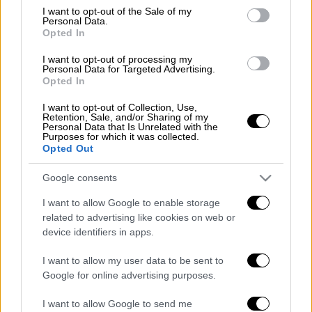
consent section.
I want to opt-out of the Sale of my
Για πρώτη φορά, μετά από δεκαετίες.
Personal Data.
Opted In
Δείτε την κομμένη σκηνή της Αλίκης από την
I want to opt-out of processing my
πιο εμπορική ταινία όλων των εποχών, που
Personal Data for Targeted Advertising.
Opted In
δεν είδαμε ποτέ στο
menshouse.gr
I want to opt-out of Collection, Use,
Διαβάστε ακόμη
Retention, Sale, and/or Sharing of my
Personal Data that Is Unrelated with the
Purposes for which it was collected.
Τα «γεράκια» της Ψάθας: Έσωσαν από τη
Opted Out
μεγάλη φωτιά τη γειτονιά που κάποτε τους
έδιωχνε
Google consents
«Κλειδί» η ιατροδικαστική για τον 90χρονο
I want to allow Google to enable storage
που έκρυβε ο γιος του στον καταψύκτη -
related to advertising like cookies on web or
«Τον αγαπούσε παθολογικά»
device identifiers in apps.
Άνω Λιόσια: Πήγαν να κλέψουν καλώδια,
I want to allow my user data to be sent to
έπαθε ηλεκτροπληξία ο ένας και τον
Google for online advertising purposes.
άφησαν νεκρό στο σημείο
I want to allow Google to send me