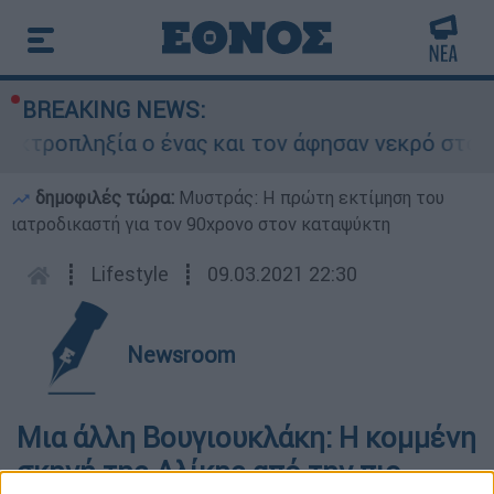
BREAKING NEWS:
κτροπληξία ο ένας και τον άφησαν νεκρό στο ση
δημοφιλές τώρα:
Μυστράς: Η πρώτη εκτίμηση του
ιατροδικαστή για τον 90χρονο στον καταψύκτη
┋
Lifestyle
┋
09.03.2021 22:30
Newsroom
Μια άλλη Βουγιουκλάκη: Η κομμένη
σκηνή της Αλίκης από την πιο