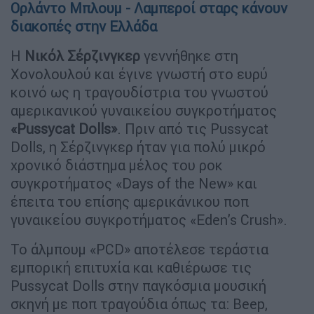
Ορλάντο Μπλουμ - Λαμπεροί σταρς κάνουν
διακοπές στην Ελλάδα
Η
Νικόλ Σέρζινγκερ
γεννήθηκε στη
Χονολουλού και έγινε γνωστή στο ευρύ
κοινό ως η τραγουδίστρια του γνωστού
αμερικανικού γυναικείου συγκροτήματος
«Pussycat Dolls»
. Πριν από τις Pussycat
Dolls, η Σέρζινγκερ ήταν για πολύ μικρό
χρονικό διάστημα μέλος του ροκ
συγκροτήματος «Days of the New» και
έπειτα του επίσης αμερικάνικου ποπ
γυναικείου συγκροτήματος «Eden’s Crush».
Το άλμπουμ «PCD» αποτέλεσε τεράστια
εμπορική επιτυχία και καθιέρωσε τις
Pussycat Dolls στην παγκόσμια μουσική
σκηνή με ποπ τραγούδια όπως τα: Beep,