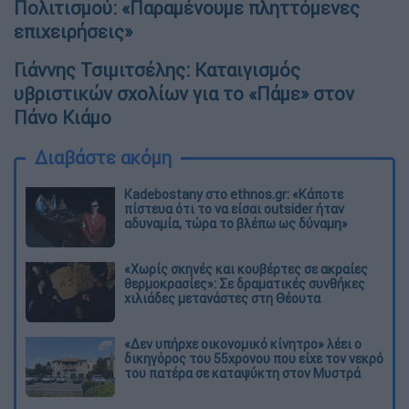
Πολιτισμού: «Παραμένουμε πληττόμενες
επιχειρήσεις»
Γιάννης Τσιμιτσέλης: Καταιγισμός
υβριστικών σχολίων για το «Πάμε» στον
Πάνο Κιάμο
Διαβάστε ακόμη
Kadebostany στο ethnos.gr: «Κάποτε
πίστευα ότι το να είσαι outsider ήταν
αδυναμία, τώρα το βλέπω ως δύναμη»
«Χωρίς σκηνές και κουβέρτες σε ακραίες
θερμοκρασίες»: Σε δραματικές συνθήκες
χιλιάδες μετανάστες στη Θέουτα
«Δεν υπήρχε οικονομικό κίνητρο» λέει ο
δικηγόρος του 55χρονου που είχε τον νεκρό
του πατέρα σε καταψύκτη στον Μυστρά