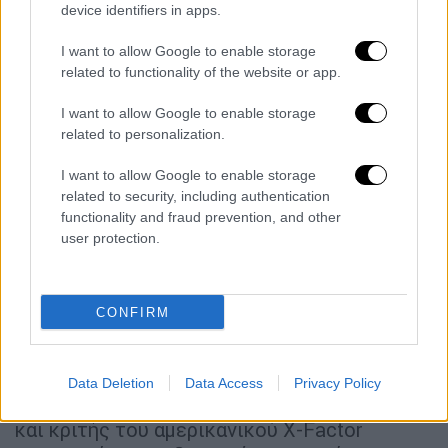
device identifiers in apps.
I want to allow Google to enable storage
related to functionality of the website or app.
I want to allow Google to enable storage
related to personalization.
I want to allow Google to enable storage
related to security, including authentication
functionality and fraud prevention, and other
user protection.
CONFIRM
Νικόλ Σέρζινγκερ
Νικόλ Σέρζινγκερ
Data Deletion
Data Access
Privacy Policy
Η
Νικόλ Σέρζινγκερ,
που έχει υπάρξει
και κριτής του αμερικανικού X-Factor