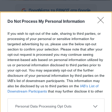
Προσθέστε το ΕΘΝΟΣ στη Google
Do Not Process My Personal Information
Η
Μαρία Λεκάκη
σε μια σπάνια συνέντευξή
της αποκαλύπτει τι ήταν αυτό που την έκανε
If you wish to opt-out of the sale, sharing to third parties, or
να «πει» το ναι στην επιστροφή της στην
processing of your personal or sensitive information for
τηλεόραση με τον πρωταγωνιστικό ρόλο
targeted advertising by us, please use the below opt-out
στην κωμωδία του
ΑΝΤ1
«Μην Ψαρώνεις»
section to confirm your selection. Please note that after your
opt-out request is processed you may continue seeing
και εξομολογείται πως έχει ζηλέψει το ρόλο
interest-based ads based on personal information utilized by
της Μαντάμ Σουσούς.
us or personal information disclosed to third parties prior to
your opt-out. You may separately opt-out of the further
Η Κατερίνα Λέχου δηλώνει ευτυχισμένη για
disclosure of your personal information by third parties on the
την νέα συνεργασία της με τον Γιάννη Μπέζο
IAB’s list of downstream participants. This information may
μετά από δέκα χρόνια στο «Πέτα τη Φριτέζα»
also be disclosed by us to third parties on the
IAB’s List of
Downstream Participants
that may further disclose it to other
του ΑΝΤ1 και εξηγεί γιατί δεν της λείπει η
third parties.
τηλεόραση και ο Λευτέρης Ελευθερίου που
μπαίνει στο «Σόι» παραδέχεται πως ο ρόλος
Please note that this website/app uses one or more Google
Personal Data Processing Opt Outs
services and may gather and store information including but