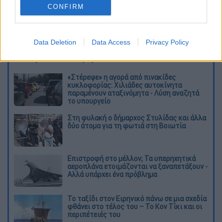
CONFIRM
53464364.jpg
Data Deletion
Data Access
Privacy Policy
Διαβάστε ακόμη
«Στέρεψε» η αγορά από πινακίδες
κυκλοφορίας: Χιλιάδες αυτοκίνητα
παραμένουν αταξινόμητα - Λύση αναζητά
το υπουργείο
Στη φυλακή ο δήμαρχος Στυλίδας και άλλα
δύο άτομα για τη φωτιά στη Βοιωτία
Επιστροφή στο μέλλον; Τα υπερηχητικά
αεροπλάνα ετοιμάζονται να ξαναπετάξουν -
Αλλά υπάρχει ένα πρόβλημα
Το ταξίδι στον Ειρηνικό πάνω σε μια σχεδία
φθάνει στο τέλος του – Το Κον Τίκι και οι
περιπέτειές του