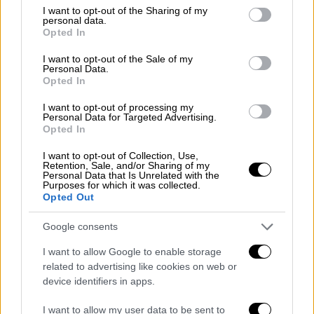
του Κρητικού τον κυνηγά.
not limited to your visit or usage behaviour. You may click to
I want to opt-out of the Sharing of my
personal data.
grant or deny consent to Google and its third-party tags to
Ρεπορτάζ: Οι προετοιμασίες για το «
Χ
Opted In
use your data for below specified purposes in below Google
Factor
» που επιστρέφει στο Open, οι
consent section.
I want to opt-out of the Sale of my
αλλαγές στο Ελληνοτουρκικό «Survivor», η
Personal Data.
Opted In
επιλογή του ελληνικού τραγουδιού για την
φετινή Eurovision και η πρεμιέρα του
I want to opt-out of processing my
Personal Data for Targeted Advertising.
«
Master Chef
»
Opted In
Ακόμη οι καλύτερες συνταγές με πορτοκάλι
I want to opt-out of Collection, Use,
Retention, Sale, and/or Sharing of my
και έξυπνα look για μια επιτυχημένη
Personal Data that Is Unrelated with the
Purposes for which it was collected.
Χειμωνιάτικη εκδρομή.
Opted Out
Διαβάστε περισσότερα στο «Τv Έθνος» που
Google consents
κυκλοφορεί με το Έθνος της Κυριακής 20
Ιανουαρίου!
I want to allow Google to enable storage
related to advertising like cookies on web or
device identifiers in apps.
I want to allow my user data to be sent to