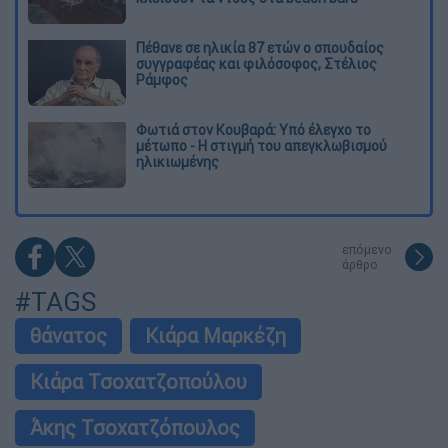
Πέθανε σε ηλικία 87 ετών ο σπουδαίος
συγγραφέας και φιλόσοφος, Στέλιος
Ράμφος
Φωτιά στον Κουβαρά: Υπό έλεγχο το
μέτωπο - Η στιγμή του απεγκλωβισμού
ηλικιωμένης
επόμενο
άρθρο
#TAGS
θάνατος
Κιάρα Μαρκέζη
Κιάρα Τσοχατζοπούλου
Άκης Τσοχατζόπουλος