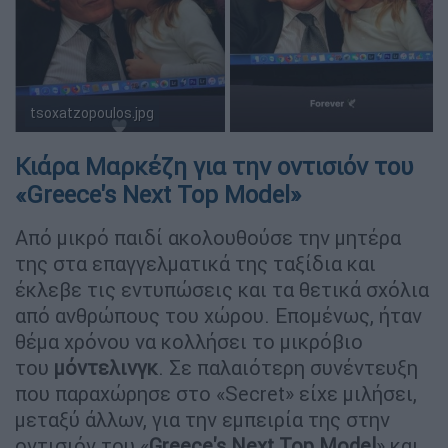
tsoxatzopoulos.jpg
Κιάρα Μαρκέζη για την οντισιόν του
«Greece's Next Top Model»
Από μικρό παιδί ακολουθούσε την μητέρα
της στα επαγγελματικά της ταξίδια και
έκλεβε τις εντυπώσεις και τα θετικά σχόλια
από ανθρώπους του χώρου. Επομένως, ήταν
θέμα χρόνου να κολλήσει το μικρόβιο
του
μόντελινγκ
. Σε παλαιότερη συνέντευξη
που παραχώρησε στο «Secret» είχε μιλήσει,
μεταξύ άλλων, για την εμπειρία της στην
οντισιόν του «
Greece's Next Top Model
» και