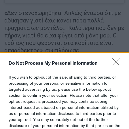
«Δεν στενοχωρήθηκα. Απλώς ένιωσα ότι με
αδίκησαν γιατί έχω κάνει πάρα πολλά
πράγματα ως μοντέλο… Καλύτερα που δεν με
πήραν, γιατί θα είχα φύγει από μόνη μου. Ο
τρόπος που φέρονται στα κορίτσια είναι
απαράδεκτος», συμπλήρωσε.
H νεαρή καλλονή εμφανίστηκε ιδιαίτερα
Do Not Process My Personal Information
ενοχλημένη από τη συμπεριφορά της
Ηλιάνας Παπαγεωργίου. «Τσαντίστηκα με
If you wish to opt-out of the sale, sharing to third parties, or
processing of your personal or sensitive information for
την Ηλιάνα, γιατί σε όλα τα κορίτσια μιλούσε
targeted advertising by us, please use the below opt-out
κάπως. Έδειχνε ότι εκείνη είναι η καλύτερη
section to confirm your selection. Please note that after your
από όλους. Υποτιμούσε τα κοριτσάκια. Τη
opt-out request is processed you may continue seeing
λυπάμαι να σου πω την αλήθεια. Γιατί όλος ο
interest-based ads based on personal information utilized by
us or personal information disclosed to third parties prior to
κόσμος την κράζει με αυτά που λέει. Βγαίνει
your opt-out. You may separately opt-out of the further
και λέει ότι τα έχει κάνει όλα. Κάνει τα
disclosure of your personal information by third parties on the