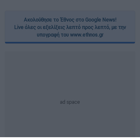
Ακολούθησε το Έθνος στο Google News!
Live όλες οι εξελίξεις λεπτό προς λεπτό, με την
υπογραφή του www.ethnos.gr