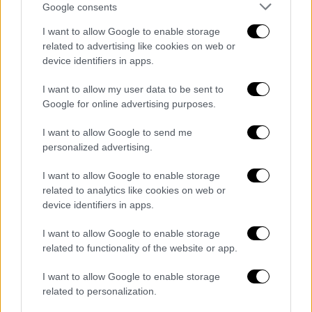
Google consents
I want to allow Google to enable storage
related to advertising like cookies on web or
device identifiers in apps.
View this post on Instagram
I want to allow my user data to be sent to
Google for online advertising purposes.
I want to allow Google to send me
personalized advertising.
I want to allow Google to enable storage
related to analytics like cookies on web or
device identifiers in apps.
I want to allow Google to enable storage
A post shared by Kiara 🧸 (@kiaramarkezi)
related to functionality of the website or app.
I want to allow Google to enable storage
«
Είναι ένα δύσκολο κομμάτι να μεγαλώνει
related to personalization.
μια μάνα μόνη το παιδί της
και πόσο μάλλον,