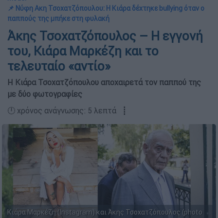
📌 Νύφη Ακη Τσοχατζόπουλου: Η Κιάρα δέχτηκε bullying όταν ο
παππούς της μπήκε στη φυλακή
Άκης Τσοχατζόπουλος – Η εγγονή
του, Κιάρα Μαρκέζη και το
τελευταίο «αντίο»
Η Κιάρα Τσοχατζόπουλου αποχαιρετά τον παππού της
με δύο φωτογραφίες
🕛 χρόνος ανάγνωσης: 5 λεπτά ┋
Κιάρα Μαρκέζη (Instagram) και Άκης Τσοχατζόπουλος (photo