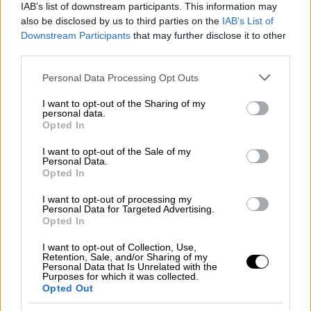
κορίτσια να νιώθουν ότι είναι ένα τίποτα».
IAB’s list of downstream participants. This information may
also be disclosed by us to third parties on the
IAB’s List of
Νύφη Ακη Τσοχατζόπουλου: Η Κιάρα
Downstream Participants
that may further disclose it to other
δέχτηκε bullying όταν ο παππούς της
third parties.
μπήκε στη φυλακή
Please note that this website/app uses one or more Google
Personal Data Processing Opt Outs
services and may gather and store information including but
Ένα μεσημέρι Σαββάτου (15/2/2020), η
Μαρία
not limited to your visit or usage behaviour. You may click to
I want to opt-out of the Sharing of my
personal data.
Μαρκέζη
βρέθηκε καλεσμένη στην εκπομπή
grant or deny consent to Google and its third-party tags to
Opted In
use your data for below specified purposes in below Google
«Dot.» και μίλησε για την κόρη
consent section.
I want to opt-out of the Sale of my
της,
Κιάρα,
από το «My Style Rocks» και τον
Personal Data.
πεθερό της,
Άκη Τσοχατζόπουλο
.
Opted In
I want to opt-out of processing my
Personal Data for Targeted Advertising.
Opted In
I want to opt-out of Collection, Use,
Retention, Sale, and/or Sharing of my
Personal Data that Is Unrelated with the
Purposes for which it was collected.
Opted Out