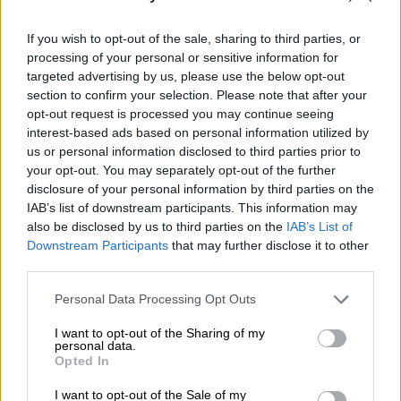
εξεταστεί από τους γιατρούς. «Σας
ευχαριστώ πολύ για το ενδιαφέρον. Είμαι
If you wish to opt-out of the sale, sharing to third parties, or
σπίτι μου με κορονοϊό εμβολιασμένη και με
processing of your personal or sensitive information for
targeted advertising by us, please use the below opt-out
τις δύο δόσεις από τον Μάιο.
Χρειάστηκε να
section to confirm your selection. Please note that after your
πεταχτώ στα επείγοντα σήμερα για το
opt-out request is processed you may continue seeing
οξυγόνο μου
! Είμαι πολύ καλύτερα ευτυχώς»
interest-based ads based on personal information utilized by
έγραψε η Ελένη Δήμου σε ανάρτηση που
us or personal information disclosed to third parties prior to
your opt-out. You may separately opt-out of the further
έκανε στα social media.
disclosure of your personal information by third parties on the
IAB’s list of downstream participants. This information may
also be disclosed by us to third parties on the
IAB’s List of
Downstream Participants
that may further disclose it to other
third parties.
Please note that this website/app uses one or more Google
Personal Data Processing Opt Outs
services and may gather and store information including but
not limited to your visit or usage behaviour. You may click to
I want to opt-out of the Sharing of my
personal data.
grant or deny consent to Google and its third-party tags to
Opted In
use your data for below specified purposes in below Google
consent section.
I want to opt-out of the Sale of my