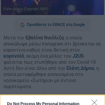
Ελένη Δήμου (Copyright: NDP)
Προσθέστε το ΕΘΝΟΣ στη Google
Μετά την
Εβελίνα Νικόλιζα
, η οποία
αποκάλυψε μέσω Instagram ότι βρίσκεται σε
καραντίνα καθώς είναι θετική στον
κορονοϊό
, ακόμη ένα μέλος του
J2US
φαίνεται πως χτυπήθηκε από τον Covid-19.
Αυτό δεν είναι άλλο από την
Ελένη Δήμου
, η
οποία μεταφέρθηκε εσπευσμένα στο
νοσοκομείο «Σωτήρια» με έντονα
συμπτώματα.
Η 63χρονη τραγουδίστρια είχε
έντονη δύσπνοια
και κρίθηκε απαραίτητο να
Do Not Process My Personal Information