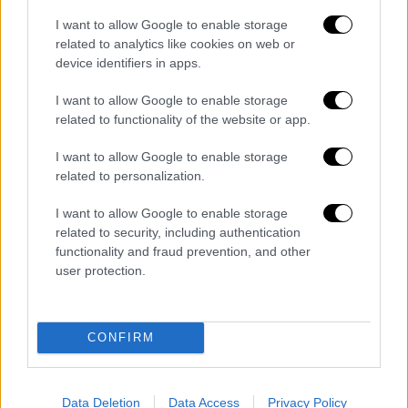
μου.
I want to allow Google to enable storage
Αλλά και τώρα που δεν έχω γεύση πάλι
related to analytics like cookies on web or
device identifiers in apps.
παχυντικά θέλω να τρώω. Πρώτα θα βγει η
ψυχή και μετά το χούι…. Είμαι κλεισμένη στο
I want to allow Google to enable storage
δωμάτιο τόσες μέρες. Έχουμε χωρίσει το
related to functionality of the website or app.
σπίτι, στο ένα μπάνιο πηγαίνω εγώ και μετά
I want to allow Google to enable storage
βάζω χλωρίνες, στο άλλο μπάνιο πηγαίνει ο
related to personalization.
Κλεάνθης.
Δεν κυκλοφορούμε στους ίδιους
χώρους, δεν έχει κολλήσει, δεν θα
I want to allow Google to enable storage
related to security, including authentication
κολλήσει
».
functionality and fraud prevention, and other
user protection.
Όλες οι ειδήσεις
Μαίρη Λίντα: Πήρε το μικρόφωνο και
τραγούδησε στο Γηροκομείο Αθηνών
CONFIRM
Ζωή Παπαδοπούλου: Προχώρησε σε δεύτερη
αναγκαστική διακοπή κύησης
Data Deletion
Data Access
Privacy Policy