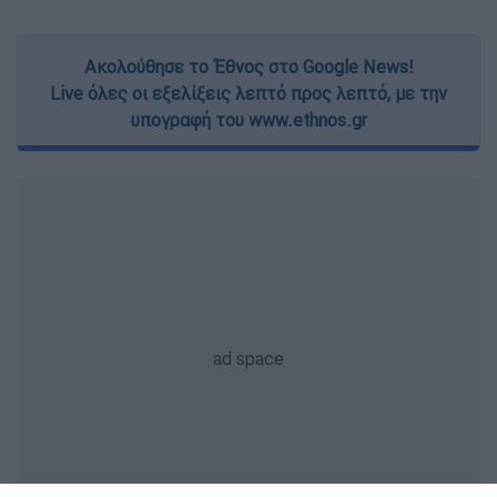
Ακολούθησε το Έθνος στο Google News!
Live όλες οι εξελίξεις λεπτό προς λεπτό, με την
υπογραφή του www.ethnos.gr