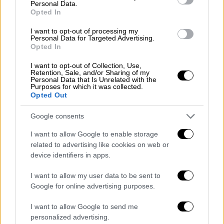
Personal Data.
Opted In
Εβελίνα Νικόλιζα: «Εκανα πυρετό,
I want to opt-out of processing my
μύτη, λαιμό και έχω χάσει τη γεύση
Personal Data for Targeted Advertising.
Opted In
μου»
I want to opt-out of Collection, Use,
Σε βίντεο, που δημοσίευσε η Εβελίνα
Retention, Sale, and/or Sharing of my
Personal Data that Is Unrelated with the
Νικόλιζα στο Instagram, ανέφερε, μεταξύ
Purposes for which it was collected.
Opted Out
άλλων, ότι «Mε βλέπετε λίγο να έχω
αναθαρρίσει γιατί εγώ βγήκα θετική τη
Google consents
Δευτέρα οπότε από τότε έχουν κάνει το
I want to allow Google to enable storage
τεστ όλοι οι δικοί μου, και από την εκπομπή,
related to advertising like cookies on web or
και ο Κλεάνθης ακόμα που κοιμηθήκαμε μαζί
device identifiers in apps.
την Κυριακή και δεν κόλλησα κανέναν. Οπότε
αυτό μου δίνει μια ηρεμία στην ψυχούλα μου
I want to allow my user data to be sent to
Google for online advertising purposes.
και μπορώ να σας το λέω χαρούμενη.
Εγώ το
περνάω σχετικά ελαφρι
ά, έκανα πυρετό
I want to allow Google to send me
μέχρι 37.5, μύτη, λαιμό, έχω χάσει τη γεύση
personalized advertising.