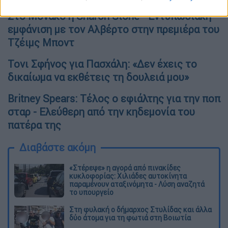
Στο Μονακό η Sharon Stone - Εντυπωσιακή
εμφάνιση με τον Αλβέρτο στην πρεμιέρα του
Τζέιμς Μποντ
Τονι Σφήνος για Πασχάλη: «Δεν έχεις το
δικαίωμα να εκθέτεις τη δουλειά μου»
Britney Spears: Τέλος ο εφιάλτης για την ποπ
σταρ - Ελεύθερη από την κηδεμονία του
πατέρα της
Διαβάστε ακόμη
«Στέρεψε» η αγορά από πινακίδες
κυκλοφορίας: Χιλιάδες αυτοκίνητα
παραμένουν αταξινόμητα - Λύση αναζητά
το υπουργείο
Στη φυλακή ο δήμαρχος Στυλίδας και άλλα
δύο άτομα για τη φωτιά στη Βοιωτία