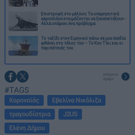
Επιστροφή στο μέλλον; Τα υπερηχητικά
αεροπλάνα ετοιμάζονται να ξαναπετάξουν -
Αλλά υπάρχει ένα πρόβλημα
Το ταξίδι στον Ειρηνικό πάνω σε μια σχεδία
φθάνει στο τέλος του – Το Κον Τίκι και οι
περιπέτειές του
επόμενο
άρθρο
#TAGS
Κορονοϊός
Εβελίνα Νικόλιζα
τραγουδίστρια
J2US
Ελένη Δήμου