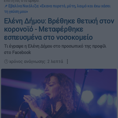
Ενότητες στο άρθρο:
📌 Εβελίνα Νικόλιζα: «Εκανα πυρετό, μύτη, λαιμό και έχω χάσει
τη γεύση μου»
Ελένη Δήμου: Βρέθηκε θετική στον
κορονοϊό - Μεταφέρθηκε
εσπευσμένα στο νοσοκομείο
Τι έγραψε η Ελένη Δήμου στο προσωπικό της προφίλ
στο Facebook
🕛 χρόνος ανάγνωσης: 2 λεπτά ┋