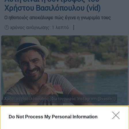
Χρήστου Βασιλόπουλου (vid)
Ο ηθοποιός αποκάλυψε πώς έγινε η γνωριμία τους
🕛 χρόνος ανάγνωσης: 1 λεπτό ┋
Χρήστος Βασιλόπουλος (Φωτογραφία: Instagram @vasilo1)
Do Not Process My Personal Information
Προσθέστε το ΕΘΝΟΣ στη Google