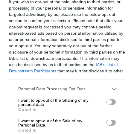
If you wish to opt-out of the sale, sharing to third parties, or
Ο
Χρήστος Βασιλόπουλος
βρέθηκε
processing of your personal or sensitive information for
καλεσμένος στην εκπομπή του
Γρηγόρη
targeted advertising by us, please use the below opt-out
Αρναούτογλου
και αποκάλυψε σε όλο τον
section to confirm your selection. Please note that after your
opt-out request is processed you may continue seeing
κόσμο την εκλεκτή της καρδιάς του, την
interest-based ads based on personal information utilized by
Σάρα με την οποία είναι μαζί εδώ και τρία
us or personal information disclosed to third parties prior to
χρόνια με μικρά διαλείμματα στη σχέση
your opt-out. You may separately opt-out of the further
τους.
disclosure of your personal information by third parties on the
IAB’s list of downstream participants. This information may
«Με την Σάρα γνωριστήκαμε σε ένα dating
also be disclosed by us to third parties on the
IAB’s List of
Downstream Participants
that may further disclose it to other
app. Υπάρχουν πάρα πολλά στην Αμερική και
third parties.
είναι της μόδας. Μπορώ να σου πω ότι ο
κόσμος στην Αμερική πια δεν βγαίνει έξω να
Please note that this website/app uses one or more Google
Personal Data Processing Opt Outs
services and may gather and store information including but
γνωριστεί. Νομίζω ότι μου άρεσε η
not limited to your visit or usage behaviour. You may click to
I want to opt-out of the Sharing of my
φωτογραφία της, είδα ότι της είχα αρέσει κι
personal data.
grant or deny consent to Google and its third-party tags to
Opted In
εγώ και μας έκανε match και βγήκαμε έξω
use your data for below specified purposes in below Google
για μια σαλάτα. Όταν ήμουν στο Nomads
consent section.
I want to opt-out of the Sale of my
Personal Data.
ήταν στην Αμερική. Είδε όλα τα επεισόδια
Opted In