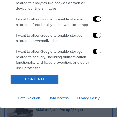
related to analytics like cookies on web or
device identifiers in apps.
I want to allow Google to enable storage
related to functionality of the website or app.
Ακολουθήστε το ethnos.gr στο
Instagram
I want to allow Google to enable storage
related to personalization.
Διαβάστε ακόμη
I want to allow Google to enable storage
related to security, including authentication
«Στέρεψε» η αγορά από πινακίδες
functionality and fraud prevention, and other
κυκλοφορίας: Χιλιάδες αυτοκίνητα
παραμένουν αταξινόμητα - Λύση αναζητά
user protection.
το υπουργείο
CONFIRM
Στη φυλακή ο δήμαρχος Στυλίδας και άλλα
δύο άτομα για τη φωτιά στη Βοιωτία
Data Deletion
Data Access
Privacy Policy
Επιστροφή στο μέλλον; Τα υπερηχητικά
αεροπλάνα ετοιμάζονται να ξαναπετάξουν -
Αλλά υπάρχει ένα πρόβλημα