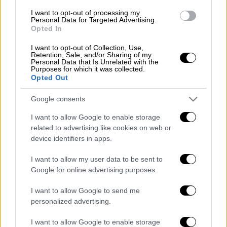
χωρίς να ξέρει γρι ελληνικά», είπε ο
Χρήστος Βασιλόπουλος για την σύντροφο
I want to opt-out of processing my
Personal Data for Targeted Advertising.
του που είναι hair colorist και συμμετείχε
Opted In
στο Revenge Body με την
Κλόε Καρντάσιαν
.
I want to opt-out of Collection, Use,
Retention, Sale, and/or Sharing of my
Στη συνέχεια, ο παρουσιαστής προσκάλεσε
Personal Data that Is Unrelated with the
Purposes for which it was collected.
στο πλατό τη
Σάρα
, η οποία αποκάλυψε πως
Opted Out
εκείνο που την έχει γοητεύσει περισσότερο
Google consents
στον Χρήστο είναι πως της έχει μάθει πως
να ζει τη στιγμή και να είναι πιο χαλαρή γιατί
I want to allow Google to enable storage
η ίδια είναι πολύ σοβαρή κάποιες φορές.
related to advertising like cookies on web or
device identifiers in apps.
I want to allow my user data to be sent to
Google for online advertising purposes.
I want to allow Google to send me
personalized advertising.
video
I want to allow Google to enable storage