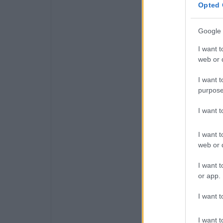
Opted 
Google 
I want t
web or d
I want t
purpose
I want 
I want t
View this post 
web or d
I want t
or app.
I want t
I want t