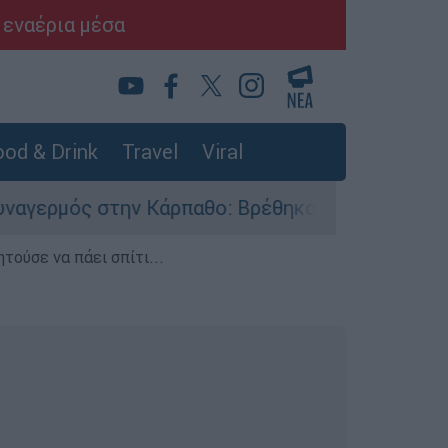
 εναέρια μέσα
od & Drink
Travel
Viral
ην Κάρπαθο: Βρέθηκαν παλιά πυρομαχικά στο Αρ
τούσε να πάει σπίτι...