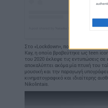
authenti
A post shared by 𝐍𝐚𝐭𝐚𝐬𝐡𝐚 𝐊𝐚𝐲 (@itsnatashakay)
Στο «Lockdown», που κυκλοφορεί μετά
Kay, η οποία βραβεύτηκε ως teen ic
του 2020 έκλεψε τις εντυπώσεις σε 
αποκαλύπτει ακόμα μία πτυχή του τα
μουσική και την παραγωγή υπογράφει 
κινηματογραφικό και ιδιαίτερης αισθ
Nikolintais.