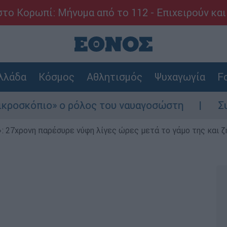
το Κορωπί: Μήνυμα από το 112 - Επιχειρούν και
λλάδα
Κόσμος
Αθλητισμός
Ψυχαγωγία
Fo
» ο ρόλος του ναυαγοσώστη
Συναγερμός στ
 27χρονη παρέσυρε νύφη λίγες ώρες μετά το γάμο της και ζη