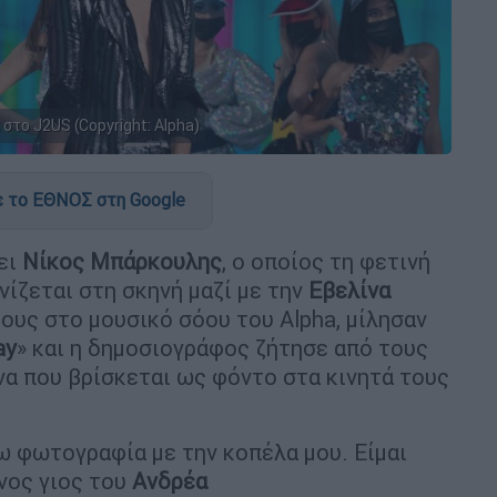
στο J2US (Copyright: Alpha)
 το ΕΘΝΟΣ στη Google
έει
Νίκος Μπάρκουλης
, ο οποίος τη φετινή
νίζεται στη σκηνή μαζί με την
Εβελίνα
ους στο μουσικό σόου του Alpha, μίλησαν
ay
» και η δημοσιογράφος ζήτησε από τους
να που βρίσκεται ως φόντο στα κινητά τους
ω φωτογραφία με την κοπέλα μου. Είμαι
ονος γιος του
Ανδρέα