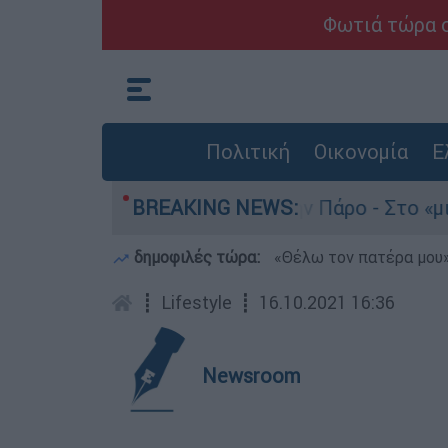
Φωτιά τώρα σ
Πολιτική
Οικονομία
Ε
νατο του 4χρονου στην Πάρο - Στο «μικροσκόπιο
BREAKING NEWS:
δημοφιλές τώρα:
«Θέλω τον πατέρα μου»:
┋
Lifestyle
┋
16.10.2021 16:36
Newsroom