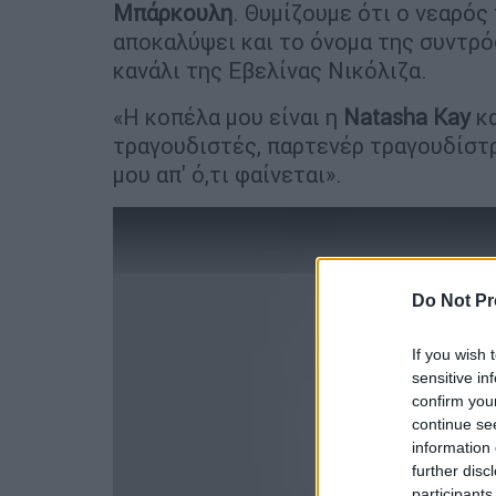
Μπάρκουλη
. Θυμίζουμε ότι ο νεαρός
αποκαλύψει και το όνομα της συντρό
κανάλι της Εβελίνας Νικόλιζα.
«Η κοπέλα μου είναι η
Natasha Kay
κα
τραγουδιστές, παρτενέρ τραγουδίστρι
μου απ' ό,τι φαίνεται».
Do Not Pr
If you wish 
sensitive in
confirm you
continue se
information 
further disc
participants