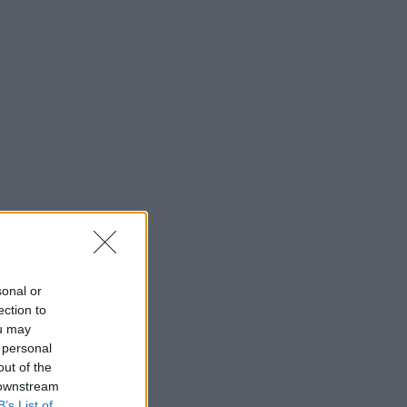
sonal or
ection to
ou may
 personal
out of the
 downstream
B’s List of