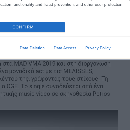
cation functionality and fraud prevention, and other user protection.
CONFIRM
Data Deletion
Data Access
Privacy Policy
 τα hits «
Upgrade
» και «
Bunda
», η Natasha
on στα MAD VMA 2019 και στη διοργάνωση
ένα μοναδικό act με τις MEΛISSES,
λέντου της, γράφοντας τους στίχους. Τη
ο OGE. Το single συνοδεύεται από ένα
ητικής music video σε σκηνοθεσία Petros