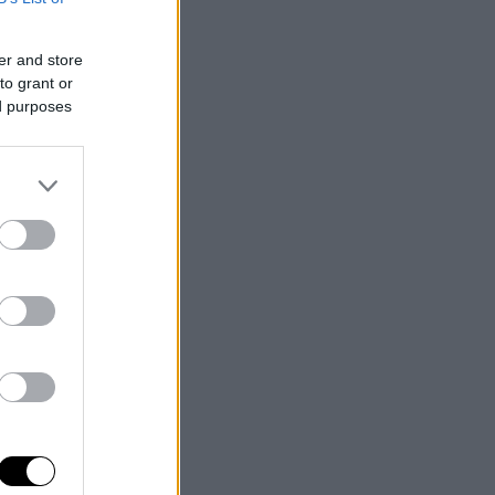
er and store
to grant or
ed purposes