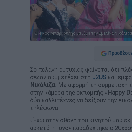
O Νίκος Μπάρκουλης μαζί με την Εβελίνα Νικόλιζα 
Προσθέστε
Σε πελάγη ευτυχίας φαίνεται ότι πλ
σεζόν συμμετέχει στο
J2US
και εμφα
Νικόλιζα
. Με αφορμή τη συμμετοχή τ
στην κάμερα της εκπομπής «
Happy D
δύο καλλιτέχνες να δείξουν την εικό
τηλέφωνα.
«Έχω στην οθόνη του κινητού μου έχ
αρκετά in love» παραδέχτηκε ο 20χρ