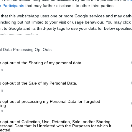
Participants
that may further disclose it to other third parties.
 that this website/app uses one or more Google services and may gath
including but not limited to your visit or usage behaviour. You may click 
 to Google and its third-party tags to use your data for below specifi
ogle consent section.
l Data Processing Opt Outs
ε «Lockdown»
o opt-out of the Sharing of my personal data.
In
 το νέο της single με τίτλο «
Lockdown
»,
από την Panik Records. Σύγχρονος ήχος,
o opt-out of the Sale of my Personal Data.
γλικά και η αστείρευτη ενέργεια της
In
hem που ακούγεται δυνατά.
to opt-out of processing my Personal Data for Targeted
ing.
In
o opt-out of Collection, Use, Retention, Sale, and/or Sharing
ersonal Data that Is Unrelated with the Purposes for which it
lected.