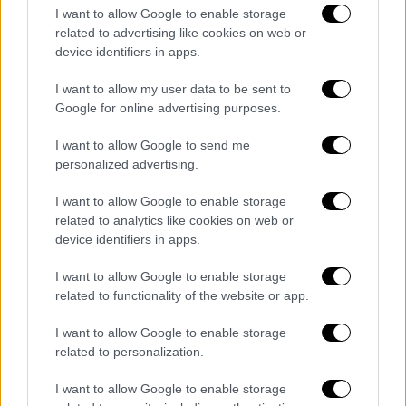
την κόρη τους, Ισμήνη Αϊβάζη. H ίδια
I want to allow Google to enable storage
αντιμετωπίζει μέχρι στιγμής ήπια
related to advertising like cookies on web or
device identifiers in apps.
συμπτώματα. «Δυστυχώς εχθές
διαγνώστηκα και εγώ με Covid-19. Η
I want to allow my user data to be sent to
Ισμηνούλα όχι, και ελπίζω να το
Google for online advertising purposes.
προλάβαμε.
Είμαι κλειδωμένη στο
I want to allow Google to send me
δωμάτιο
δεν βγαίνω καθόλου για να
personalized advertising.
μπορέσω να προφυλάξω το παιδί. Αυτές τις
μέρες δεν είχα βγει καθόλου από το σπίτι
I want to allow Google to enable storage
από τη στιγμή που ο Γιάννης νόσησε, γιατί
related to analytics like cookies on web or
device identifiers in apps.
ήθελα να είμαι σίγουρη, μέσα στις μέρες που
προβλέπονται, αν θα εκδηλωνόταν και σε
I want to allow Google to enable storage
εμένα.
related to functionality of the website or app.
Αυτή είναι μια προσωπική ευθύνη που
I want to allow Google to enable storage
πρέπει να παίρνεται όλοι σε τέτοιες
related to personalization.
καταστάσεις για να μπορούμε να
I want to allow Google to enable storage
προφυλάσσουμε τους γύρω μας. Δυστυχώς,