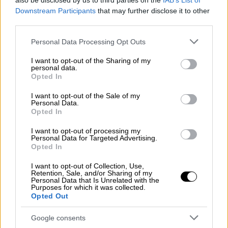
also be disclosed by us to third parties on the
IAB’s List of
Downstream Participants
that may further disclose it to other
third parties.
Please note that this website/app uses one or more Google
Personal Data Processing Opt Outs
services and may gather and store information including but
not limited to your visit or usage behaviour. You may click to
I want to opt-out of the Sharing of my
personal data.
grant or deny consent to Google and its third-party tags to
Opted In
use your data for below specified purposes in below Google
consent section.
I want to opt-out of the Sale of my
Personal Data.
Opted In
I want to opt-out of processing my
Personal Data for Targeted Advertising.
Opted In
I want to opt-out of Collection, Use,
Γιάννης Αϊβάζης
Retention, Sale, and/or Sharing of my
Personal Data that Is Unrelated with the
Purposes for which it was collected.
Την ίδια στιγμή και
η Μαρία Κορινθίου
Opted Out
νόσησε από κορονοϊό
, με αποτέλεσμα ν'
Google consents
απομονωθεί στο σπίτι για να μην κολλήσει