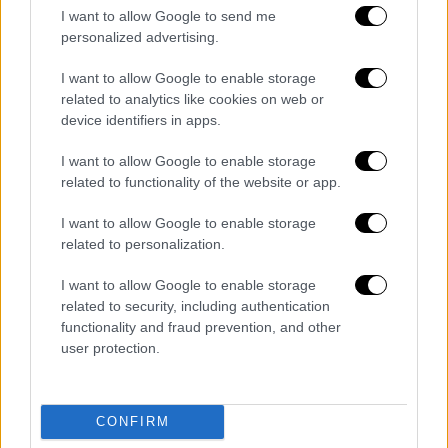
παιδί»
I want to allow Google to send me
personalized advertising.
Ο
James Καφετζής
, μιλώντας στην πρωινή
εκπομπή της Σίσσυς Χρηστίδου για την
I want to allow Google to enable storage
κακοποίηση της Άννας Μαρίας Βέλλη από
related to analytics like cookies on web or
device identifiers in apps.
πρώην σύντροφό της, ανέφερε: «Είχε γίνει
πριν κάποια χρόνια και μου είχε μιλήσει στο
I want to allow Google to enable storage
Survivor, όταν είχαμε έρθει πολύ κοντά. Μου
related to functionality of the website or app.
έκανε εντύπωση το ποιος ήταν ο άνθρωπος
I want to allow Google to enable storage
που το έκανε αυτό, γιατί είναι και του
related to personalization.
χώρου, και είπα: "Αποκλείεται, είναι τόσο
καλό παιδί". Αυτό, όμως, είναι το πρόβλημα,
I want to allow Google to enable storage
ότι
πίσω από κλειστές πόρτες δεν ξέρει
related to security, including authentication
functionality and fraud prevention, and other
κανείς τι γίνεται
και από ποιον να το
user protection.
περιμένεις».
CONFIRM