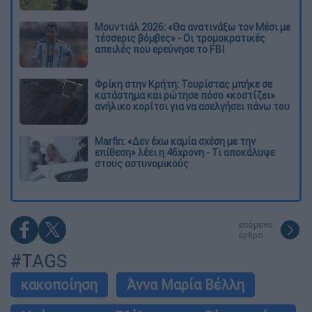
Μουντιάλ 2026: «Θα ανατινάξω τον Μέσι με
τέσσερις βόμβες» - Οι τρομοκρατικές
απειλές που ερεύνησε το FBI
Φρίκη στην Κρήτη: Τουρίστας μπήκε σε
κατάστημα και ρώτησε πόσο «κοστίζει»
ανήλικο κορίτσι για να ασελγήσει πάνω του
Marfin: «Δεν έχω καμία σχέση με την
επίθεση» λέει η 46χρονη - Τι αποκάλυψε
στους αστυνομικούς
επόμενο
άρθρο
#TAGS
κακοποίηση
Άννα Μαρία Βέλλη