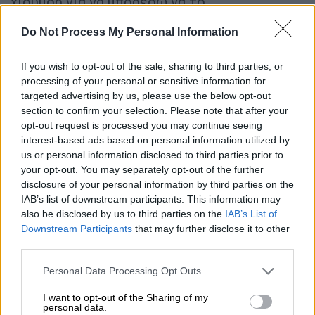
χιούμορ για να μπορέσω να το
αντιμετωπίσω. Αν οι φίλοι του τον ξέκοβαν,
Do Not Process My Personal Information
ίσως να έπαιρνε ένα έξτρα μάθημα»
πρόσθεσε.
If you wish to opt-out of the sale, sharing to third parties, or
processing of your personal or sensitive information for
Και κατέληξε, λέγοντας πως «στη φάση που
targeted advertising by us, please use the below opt-out
ήμουν σε άθλια ψυχολογική κατάσταση εγώ
section to confirm your selection. Please note that after your
opt-out request is processed you may continue seeing
επέλεξα να μη μιλήσω και κακοποιηθεί και η
interest-based ads based on personal information utilized by
ψυχούλα μου επιπλέον, από πάνελ
us or personal information disclosed to third parties prior to
τηλεοπτικά που εύχομαι να μην έχουν κόρες
your opt-out. You may separately opt-out of the further
και να μην τις βρούνε σε τέτοια κατάσταση.
disclosure of your personal information by third parties on the
IAB’s list of downstream participants. This information may
Όταν έφαγα το πολύ ξύλο πήγα σε ένα φίλο
also be disclosed by us to third parties on the
IAB’s List of
και μου έβαλε ένα πιάτο φαγητό και του είπα
Downstream Participants
that may further disclose it to other
δεν πεινάω, έφαγα ξύλο. Αντιμετωπίζω την
third parties.
κατάσταση με χιούμορ. Ήταν πολύ δύσκολο
Please note that this website/app uses one or more Google
Personal Data Processing Opt Outs
να επανέλθω, να μη βλέπω εφιάλτες, να μη
services and may gather and store information including but
φοβάμαι. Αν οι φίλοι του ανθρώπου που με
not limited to your visit or usage behaviour. You may click to
I want to opt-out of the Sharing of my
personal data.
χτυπούσε τον ξέκοβαν ίσως να έπαιρνε ένα
grant or deny consent to Google and its third-party tags to