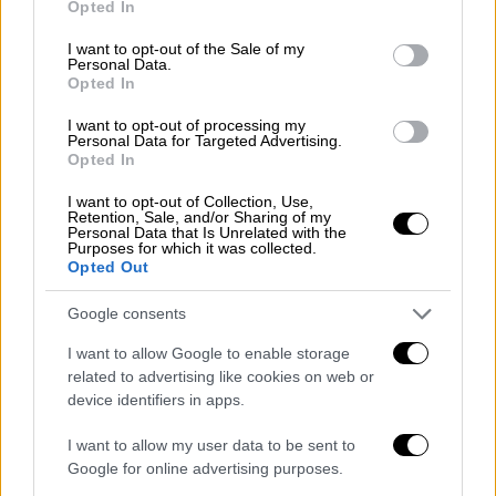
Opted In
use your data for below specified purposes in below Google
έξτρα μάθημα. Τώρα που δεν το έχουν
consent section.
I want to opt-out of the Sale of my
ξεκόψει, που είναι σαν να μην έχει συμβεί
Personal Data.
τίποτα θα γίνει το ίδιο».
Opted In
I want to opt-out of processing my
Personal Data for Targeted Advertising.
Opted In
I want to opt-out of Collection, Use,
Retention, Sale, and/or Sharing of my
Personal Data that Is Unrelated with the
Purposes for which it was collected.
Opted Out
Google consents
I want to allow Google to enable storage
related to advertising like cookies on web or
device identifiers in apps.
James Καφετζής: Όταν έμαθα ποιος
χτύπησε την Άννα Μαρία Βέλλη, είπα
I want to allow my user data to be sent to
«αποκλείεται, αυτός είναι πολύ καλό
Google for online advertising purposes.