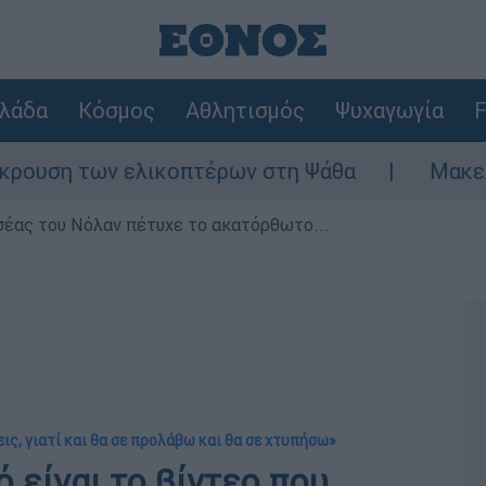
λάδα
Κόσμος
Αθλητισμός
Ψυχαγωγία
F
των ελικοπτέρων στη Ψάθα
Μακελειό στη 
σέας του Νόλαν πέτυχε το ακατόρθωτο...
ις, γιατί και θα σε προλάβω και θα σε χτυπήσω»
 είναι το βίντεο που