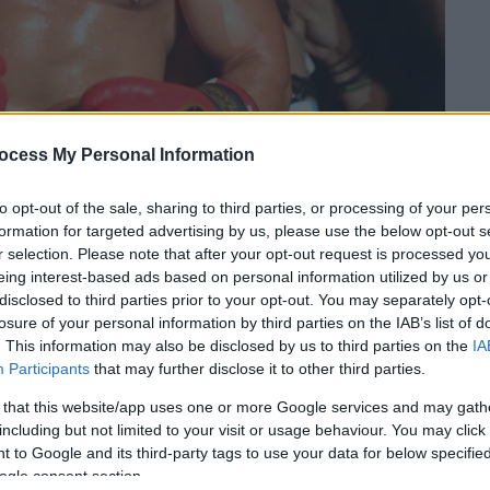
ocess My Personal Information
to opt-out of the sale, sharing to third parties, or processing of your per
 το ΕΘΝΟΣ στη Google
formation for targeted advertising by us, please use the below opt-out s
r selection. Please note that after your opt-out request is processed y
» βγήκε σήμερα ο
Μιχάλης Ζαμπίδης
. Ο
eing interest-based ads based on personal information utilized by us or
disclosed to third parties prior to your opt-out. You may separately opt-
xing μίλησε για το περιστατικό που έπιασε
losure of your personal information by third parties on the IAB’s list of
ν από το σπίτι του,
ενώ παράλληλα
. This information may also be disclosed by us to third parties on the
IA
ύσε εκείνη τη στιγμή η σύντροφός του.
Participants
that may further disclose it to other third parties.
 πολύ νεαρά παιδιά. «
Ο ένας είναι 17μιση,
 that this website/app uses one or more Google services and may gath
α και μάλιστα έχει ήδη 17 συλλήψεις
» είπε ο
including but not limited to your visit or usage behaviour. You may click 
 to Google and its third-party tags to use your data for below specifi
ogle consent section.