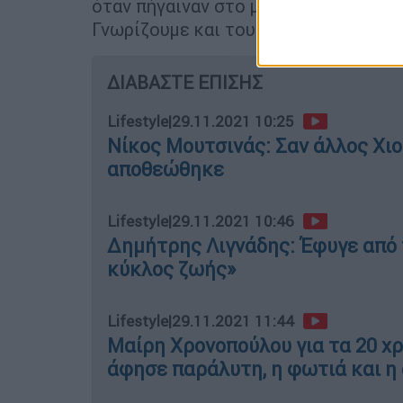
όταν πήγαιναν στο μηχανάκι τους, ο έ
Γνωρίζουμε και τους δύο».
ΔΙΑΒΑΣΤΕ ΕΠΙΣΗΣ
Lifestyle
|
29.11.2021 10:25
Νίκος Μουτσινάς: Σαν άλλος Χι
αποθεώθηκε
Lifestyle
|
29.11.2021 10:46
Δημήτρης Λιγνάδης: Έφυγε από τ
κύκλος ζωής»
Lifestyle
|
29.11.2021 11:44
Μαίρη Χρονοπούλου για τα 20 χρ
άφησε παράλυτη, η φωτιά και η