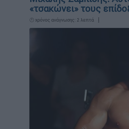
«τσακώνει» τους επίδο
🕛 χρόνος ανάγνωσης: 2 λεπτά ┋