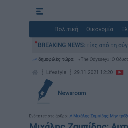
Πολιτική
Οικονομία
Ελ
κατέθεσαν οι δύο τραυματίες από τη σύγκρουση 
BREAKING NEWS:
δημοφιλές τώρα:
«Τhe Odyssey»: Ο Οδυσ
┋
Lifestyle
┋
29.11.2021 12:20
Newsroom
Ενότητες στο άρθρο:
📌 Μιχάλης Ζαμπίδης: Μην τρέξε
Μιχάλης Ζαμπίδης: Αυτό