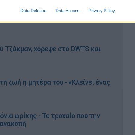
νας πήρε το κινητό και μίλησε με κάποιον.
Data Deletion
Data Access
Privacy Policy
ού Τζάκμαν, χόρεψε στο DWTS και
η ζωή η μητέρα του - «Κλείνει ένας
όνια φρίκης - Το τροχαίο που την
 ανακοπή