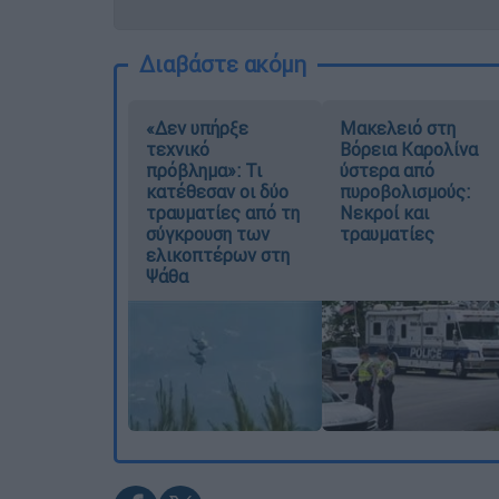
Διαβάστε ακόμη
«Δεν υπήρξε
Μακελειό στη
τεχνικό
Βόρεια Καρολίνα
πρόβλημα»: Τι
ύστερα από
κατέθεσαν οι δύο
πυροβολισμούς:
τραυματίες από τη
Νεκροί και
σύγκρουση των
τραυματίες
ελικοπτέρων στη
Ψάθα