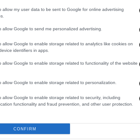
o allow my user data to be sent to Google for online advertising
s.
to allow Google to send me personalized advertising.
o allow Google to enable storage related to analytics like cookies on
evice identifiers in apps.
o allow Google to enable storage related to functionality of the website
Με το που με βλέπει μου λέει "Μάικ εσύ;".
o allow Google to enable storage related to personalization.
ι". Λέει "βγάζω φωτογραφίες". Μετά βγήκε
άτι συμβαίνει και πήγαν να φύγουν.
Του είπα
o allow Google to enable storage related to security, including
ω και θα σε χτυπήσω".
Είπε "εντάξει".
cation functionality and fraud prevention, and other user protection.
οντά, κάναμε μια κουβέντα, ενώ είχαμε
ροφός μου έβγαζε και το βίντεο.
Αλλά
δα ΔΙ.ΑΣ
. Ο ένας έχει καταδικαστεί και
CONFIRM
που. Δεν πρέπει να ήταν μόνοι τους, γιατί