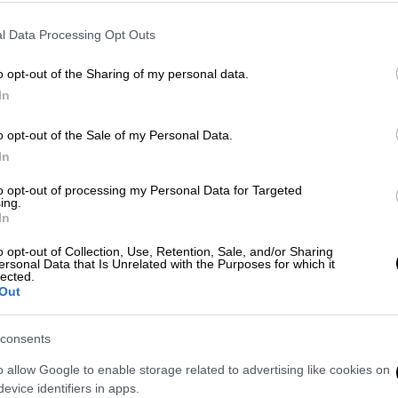
εις, γιατί και θα σε προλάβω
l Data Processing Opt Outs
τηκα μήπως έπεσε καμιά μπάλα στο σπίτι.
o opt-out of the Sharing of my personal data.
βεί κάτι τέτοιο. Το περίεργο ήταν ότι
In
ύσα σπίτι. Ήταν το καλό το timing. Μόλις
o opt-out of the Sale of my Personal Data.
ο σπίτι μου, από μέσα προς τα έξω. Ήταν
In
 μπουν. Αφού φαίνεται ότι βρήκαν κάποιο
ατάει τσίλιες. Πέτυχα τον πρώτο.
to opt-out of processing my Personal Data for Targeted
ing.
In
o opt-out of Collection, Use, Retention, Sale, and/or Sharing
ersonal Data that Is Unrelated with the Purposes for which it
lected.
Out
consents
o allow Google to enable storage related to advertising like cookies on
evice identifiers in apps.