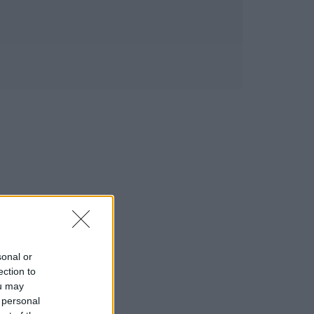
sonal or
ection to
ou may
 personal