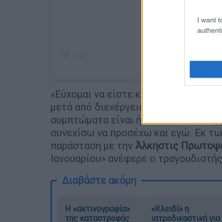
I want t
authenti
«Εύχομαι να είστε καλά. Εγώ σήμερα
μετά από διενέργεια μοριακού τεστ,
συμπτώματα είναι ήπια σαν ένα ελαφ
συνεχίσω να προσέχω και εγώ. Εκ τω
παράσταση με την
Άλκηστις Πρωτοψ
Ιανουαρίου» ανέφερε ο τραγουδιστή
Διαβάστε ακόμη
Η «ακτινογραφία»
«Κλειδί» η
της καταστροφής
ιατροδικαστική για