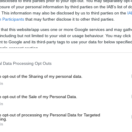
disclosed to third parties prior to your opt-out. You may separately opt-
losure of your personal information by third parties on the IAB’s list of
. This information may also be disclosed by us to third parties on the
IA
Participants
that may further disclose it to other third parties.
 that this website/app uses one or more Google services and may gath
including but not limited to your visit or usage behaviour. You may click 
: NDP - Instagram)
 to Google and its third-party tags to use your data for below specifi
ogle consent section.
 το ΕΘΝΟΣ στη Google
l Data Processing Opt Outs
ατζηγιάννης
και η
Μαρία Λεκάκη
μετά τη
o opt-out of the Sharing of my personal data.
 Η ηθοποιός, η οποία αυτή την περίοδο
In
οι από τα Τίρανα
», δημοσίευσε στα social
 στο οποίο σημειώνει τη θερμοκρασία και το
o opt-out of the Sale of my Personal Data.
διαδικτυακοί της φίλοι της έσπευσαν να της
In
to opt-out of processing my Personal Data for Targeted
ing.
 όπως αναφέρει και στο βίντεο που
In
ολιαστεί πλήρως και ήταν πολύ