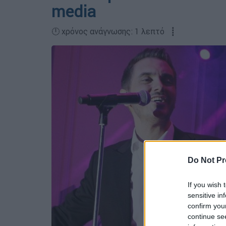
media
🕛 χρόνος ανάγνωσης: 1 λεπτό ┋
Do Not Pr
If you wish 
sensitive in
confirm you
continue se