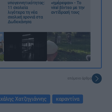
υπογεννητικότητας:
«ημέρεψαν» - Το
11 σχολεία
viral βίντεο με την
λιγότερα τη νέα
αντίδρασή τους
σχολική χρονιά στα
Δωδεκάνησα
επόμενο άρθρο
χάλης Χατζηγιάννης
καραντίνα