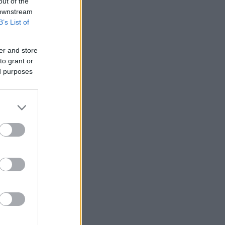
out of the
 downstream
B’s List of
er and store
to grant or
ed purposes