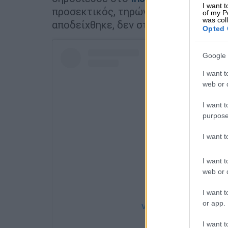
I want t
προσεκτικός, τηρώντας με συνέπεια 
of my P
was col
αποδείχθηκε, δεν στάθηκε ικανό για 
Opted 
Google 
I want t
web or d
I want t
purpose
I want 
I want t
web or d
I want t
or app.
View this post on Instag
I want t