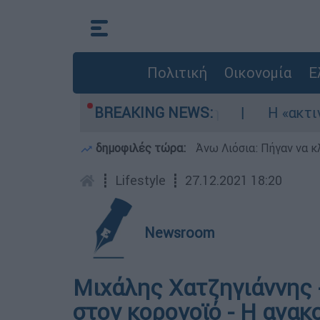
Πολιτική
Οικονομία
Ε
κώθηκαν τρία αεροσκάφη
BREAKING NEWS:
Η «ακτινογραφία
δημοφιλές τώρα:
Άνω Λιόσια: Πήγαν να κ
┋
Lifestyle
┋
27.12.2021 18:20
Newsroom
Μιχάλης Χατζηγιάννης 
στον κορονοϊό - Η ανακ