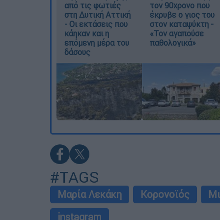
από τις φωτιές
τον 90χρονο που
στη Δυτική Αττική
έκρυβε ο γιος του
- Οι εκτάσεις που
στον καταψύκτη -
κάηκαν και η
«Τον αγαπούσε
επόμενη μέρα του
παθολογικά»
δάσους
#TAGS
Μαρία Λεκάκη
Κορονοϊός
Μι
instagram