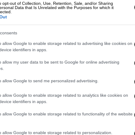
o opt-out of Collection, Use, Retention, Sale, and/or Sharing
όλα τα μέτρα προστασίας κάτι που όπως
ersonal Data that Is Unrelated with the Purposes for which it
lected.
να μην κολλήσει.
Out
consents
o allow Google to enable storage related to advertising like cookies on
evice identifiers in apps.
o allow my user data to be sent to Google for online advertising
s.
to allow Google to send me personalized advertising.
o allow Google to enable storage related to analytics like cookies on
evice identifiers in apps.
o allow Google to enable storage related to functionality of the website
ram
o allow Google to enable storage related to personalization.