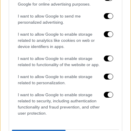
Google for online advertising purposes.
I want to allow Google to send me
personalized advertising.
I want to allow Google to enable storage
related to analytics like cookies on web or
device identifiers in apps.
Χρήστος Μάστορας – Νίκος Αλιάγας:
Αποθεώθηκαν στο πιο εντυπωσιακό,
I want to allow Google to enable storage
τρίγλωσσο ντουέτο του J2US
related to functionality of the website or app.
I want to allow Google to enable storage
Ο Νίκος Αλιάγας ανέβηκε στη σκηνή του
related to personalization.
J2Us και τραγούδησε με τον Χρήστο
Μάστορα σε ένα απροσδόκητο ντουέτο, που
I want to allow Google to enable storage
θα μείνει σίγουρα στην ιστορία του σόου. Ο
related to security, including authentication
functionality and fraud prevention, and other
δημοσιογράφος και παρουσιαστής της
user protection.
γαλλικής τηλεόρασης τραγούδησε στα
ελληνικά και στα γαλλικά, ενώ ο Χρήστος