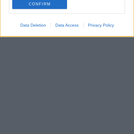
Μάστορας στα αγγλικά και στα ελληνικά.
CONFIRM
Data Deletion
Data Access
Privacy Policy