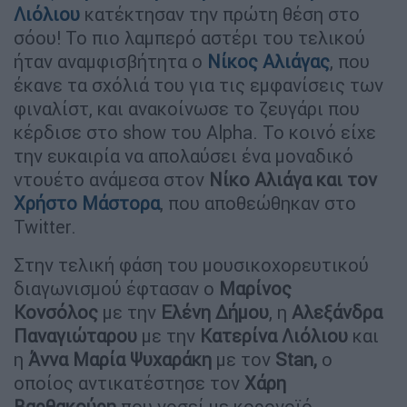
Λιόλιου
κατέκτησαν την πρώτη θέση στο
σόου! Το πιο λαμπερό αστέρι του τελικού
ήταν αναμφισβήτητα ο
Νίκος Αλιάγας
, που
έκανε τα σχόλιά του για τις εμφανίσεις των
φιναλίστ, και ανακοίνωσε το ζευγάρι που
κέρδισε στο show του Alpha. Το κοινό είχε
την ευκαιρία να απολαύσει ένα μοναδικό
ντουέτο ανάμεσα στον
Νίκο Αλιάγα και τον
Χρήστο Μάστορα
, που αποθεώθηκαν στο
Twitter.
Στην τελική φάση του μουσικοχορευτικού
διαγωνισμού έφτασαν ο
Μαρίνος
Κονσόλος
με την
Ελένη Δήμου
, η
Αλεξάνδρα
Παναγιώταρου
με την
Κατερίνα Λιόλιου
και
η
Άννα Μαρία Ψυχαράκη
με τον
Stan,
ο
οποίος αντικατέστησε τον
Χάρη
Βαρθακούρη
που νοσεί με κορoνοϊό.