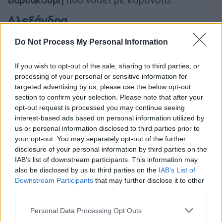
Αλεξάνδρα
Παναγιώταρου και Κατερίνα Λιόλιου
Do Not Process My Personal Information
οι νικήτριες του J2US
If you wish to opt-out of the sale, sharing to third parties, or
Ήταν το φαβορί και τα προγνωστικά
processing of your personal or sensitive information for
επιβεβαιώθηκαν. Το ζευγάρι που ανέβηκε
targeted advertising by us, please use the below opt-out
στη σκηνή και μάγεψε τόσο το κοινό, όσο και
section to confirm your selection. Please note that after your
την κριτική επιτροπή με την εμφάνισή του
opt-out request is processed you may continue seeing
interest-based ads based on personal information utilized by
δεν ήταν άλλο από την
Αλεξάνδρα
us or personal information disclosed to third parties prior to
Παναγιώταρου
και την
Κατερίνα Λιόλιου.
Το
your opt-out. You may separately opt-out of the further
ντουέτο επέλεξε να ερμηνεύσει το «Lady
disclosure of your personal information by third parties on the
Marmalade» φορώντας σέξι κατακόκκινα
IAB’s list of downstream participants. This information may
also be disclosed by us to third parties on the
IAB’s List of
φορέματα και τόσο τα φωνητικά τους όσο
Downstream Participants
that may further disclose it to other
και η εκρηκτική τους παρουσία, απέσπασε
third parties.
διθυραμβικές κριτικές.
Please note that this website/app uses one or more Google
Personal Data Processing Opt Outs
services and may gather and store information including but