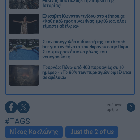
Εκείνος που άλλαξε την πορεία της
Ιστορίας!
Ελισάβετ Κωνσταντινίδου στο ethnos.gr:
«Κάθε πόλεμος είναι ένας εμφύλιος, όλοι
είμαστε αδέλφια»
Στον εισαγγελέα ο ιδιοκτήτης του beach
bar για τον θάνατο του 4χρονου στην Πάρο -
Στο «μικροσκόπιο» ο ρόλος του
ναυαγοσώστη
Τουρνάς: Πάνω από 400 πυρκαγιές σε 10
ημέρες - «Το 90% των πυρκαγιών οφείλεται
σε αμέλεια»
επόμενο
άρθρο
#TAGS
Νίκος Κοκλώνης
Just the 2 of us