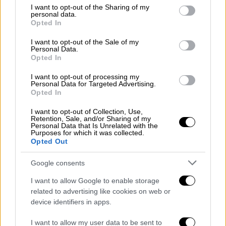
not limited to your visit or usage behaviour. You may click to
I want to opt-out of the Sharing of my
personal data.
grant or deny consent to Google and its third-party tags to
Opted In
use your data for below specified purposes in below Google
consent section.
I want to opt-out of the Sale of my
Personal Data.
Opted In
I want to opt-out of processing my
Personal Data for Targeted Advertising.
Opted In
I want to opt-out of Collection, Use,
Retention, Sale, and/or Sharing of my
Κάθε εμφάνισή τους κέρδιζε τις εντυπώσεις
Personal Data that Is Unrelated with the
Purposes for which it was collected.
και σε όλο το φάσμα του σόου απέσπασαν
Opted Out
πολύ καλές βαθμολογίες με τις εμφανίσεις
τους.
Google consents
I want to allow Google to enable storage
related to advertising like cookies on web or
device identifiers in apps.
I want to allow my user data to be sent to