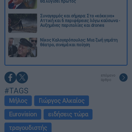
θα λυγίσει πρώτος
Συναγερμός και σήμερα: Στο «κόκκινο»
Αττική και 6 περιφέρειες λόγω καύσωνα -
Αυξημένες περιπολίες και drones
Νίκος Καλογερόπουλος: Μια ζωή γεμάτη
θέατρο, σινεμά και ποίηση
επόμενο
άρθρο
#TAGS
Μήλος
Γιώργος Αλκαίος
Eurovision
ειδήσεις τώρα
τραγουδιστής