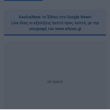
Ακολούθησε το Έθνος στο Google News!
Live όλες οι εξελίξεις λεπτό προς λεπτό, με την
υπογραφή του www.ethnos.gr