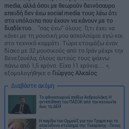
media, αλλά όσοι με θεωρούν δεινόσαυρο
επειδή δεν έχω social media τους λέω ότι
στα υπόλοιπα που έχουν να κάνουν με το
διαδίκτυο
... "σας έχω" όλους. Ό,τι έχει να
κάνει με τη μουσική μου ασχολούμαι εγώ και
στο τεχνικό κομμάτι. Τώρα ετοιμάζω έναν
δίσκο με 32 μουσικούς από το Ιράν μέχρι την
Βενεζουέλα, όλους αυτούς τους ψάχνω
πάνω από 1,5 χρόνο. Είχα 11 χρόνια.... »,
εξομολογήθηκε ο
Γιώργος Αλκαίος
.
Διαβάστε ακόμη
Το φθινοπωρινό σχέδιο Ανδρουλάκη: Η
αντεπίθεση του ΠΑΣΟΚ από την κοινωνία
έως τη ΔΕΘ
Η παγίδα του Ορμούζ για τον Τραμπ και το
επικίνδυνο στοίχημα της Τεχεράνης - Ποιος