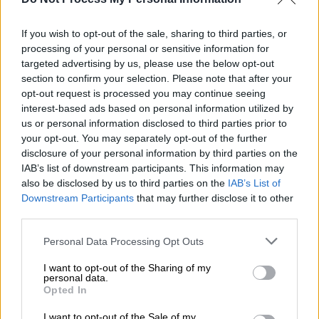
κοιμόμουν μέχρι να γυρίσει ο τελευταίος
πελάτης γιατί ανησυχούσα, μετρούσα τα
If you wish to opt-out of the sale, sharing to third parties, or
αυτοκίνητα στα πάρκινγκ».
processing of your personal or sensitive information for
targeted advertising by us, please use the below opt-out
Ο
τραγουδιστής είπε ότι το τρένο της
section to confirm your selection. Please note that after your
επιτυχίας ήταν τόσο γρηγορο που δεν του
opt-out request is processed you may continue seeing
άφηνε χρόνο να απολαύσει το... τοπίο
.
interest-based ads based on personal information utilized by
«¨Ηταν σφαίρα το τρένο. Δεν μου άφηνε
us or personal information disclosed to third parties prior to
περιθώριο και είπα ότι βαρέθηκα.
Είμαι
your opt-out. You may separately opt-out of the further
disclosure of your personal information by third parties on the
ανήσυχος και μπήκα σε μια κατάσταση να το
IAB’s list of downstream participants. This information may
"γυρίσω" όλο
. Και είπα δεν θα το προδώσω».
also be disclosed by us to third parties on the
IAB’s List of
Downstream Participants
that may further disclose it to other
Αναφορικά με την απόκτηση παιδιού, ο
third parties.
Γιώργος Αλκαίος είπε: «
Για να κάνω ένα
Please note that this website/app uses one or more Google
Personal Data Processing Opt Outs
παιδί θα έπρεπε να έχω συνοδοιπόρο
. Όλοι
services and may gather and store information including but
χρειαζόμαστε τον θεραπευτή μας, άμα δεν
not limited to your visit or usage behaviour. You may click to
I want to opt-out of the Sharing of my
personal data.
τον βρούμε, δεν μπορούμε να
grant or deny consent to Google and its third-party tags to
Opted In
προχωρήσουμε».
use your data for below specified purposes in below Google
consent section.
I want to opt-out of the Sale of my