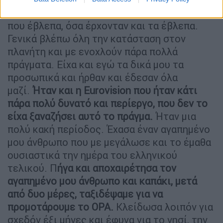
«Ήταν καθαρά δικό μου θέμα με τα πράγματα
που έβλεπα, όσα έρχονταν και τα έβλεπα.
Γενικά βλέπω όλη την κατάσταση στον
πλανήτη και με ενοχλούν πάρα πολλά
πράγματα. Είχα και εγώ τα δικά μου τα
προσωπικά και ήρθαν και έδεσαν όλα
μαζί.
Ήταν και η Eurovision που ήταν κάτι
πάρα πολύ δυνατό και περίεργο, που δεν το
είχα ξαναζήσει αυτό το πράγμα.
Ήταν μια
πολύ κακή περίοδος. Έχασα έναν αγαπημένο
μου άνθρωπο που με μεγάλωσε και το έμαθα
ουσιαστικά την ημέρα του ελληνικού
τελικού. Π
ήγα και αποχαιρέτησα τον
αγαπημένο μου άνθρωπο και καπάκι, μετά
από δυο μέρες, ταξιδέψαμε για να
προμοτάρουμε το OPA.
Κλείδωσα λοιπόν για
σχεδόν έξι μήνες και έφυγα για το νησί, την