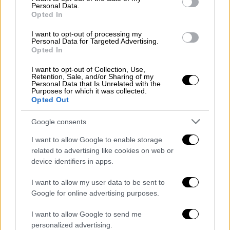
Personal Data.
Ο τραγουδιστής ανέφερε επίσης ότι δεν
Opted In
σκοπεύει να ξανανέβει σε πίστα σύντομα.
«Δεν θα μπω σε αυτή τη διαδικασία γιατί δεν
I want to opt-out of processing my
Personal Data for Targeted Advertising.
μπορώ να το ξανακάνω.
Θα ήθελα να κάνω
Opted In
μία μουσική παράσταση
, κάτι διαφορετικό
I want to opt-out of Collection, Use,
από αυτό που έχω κάνει. Αυτή η κατάσταση
Retention, Sale, and/or Sharing of my
Personal Data that Is Unrelated with the
που έχουμε μπει και αυτό που γίνεται με τον
Purposes for which it was collected.
διαχωρισμό εμένα προσωπικά δεν μ΄αρέσει.
Opted Out
Θα περιμένω το καλοκαίρι έστω με ένα
Google consents
ραπιντ τεστ να έρχονται όλοι στις
συναυλίες».
I want to allow Google to enable storage
related to advertising like cookies on web or
device identifiers in apps.
I want to allow my user data to be sent to
Google for online advertising purposes.
I want to allow Google to send me
personalized advertising.