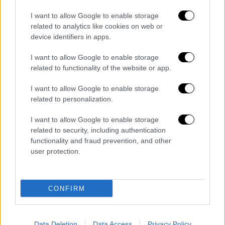
I want to allow Google to enable storage
related to analytics like cookies on web or
device identifiers in apps.
I want to allow Google to enable storage
Γιώργος Αλκαίος για τα 11 χρόνια
related to functionality of the website or app.
απουσίας από το τραγούδι: «Δεν
γινόταν, έπρεπε να σταματήσω
I want to allow Google to enable storage
related to personalization.
οπωσδήποτε»
I want to allow Google to enable storage
Τον περασμένο Δεκέμβριο ο Γιώργος
related to security, including authentication
Αλκαίος εμφανίστηκε στο Mega και σε
functionality and fraud prevention, and other
συνέντευξη πριν από την εμφάνισή του είπε
user protection.
για την Eurovision και την ... αποχή του:
«Δεν γινόταν να μη σταματήσω. Έπρεπε να
σταματήσω οπωσδήποτε. Ήταν καθαρά δικό
CONFIRM
μου θέμα
» τόνισε, μεταξύ άλλων ο
τραγουδιστής.
Data Deletion
Data Access
Privacy Policy