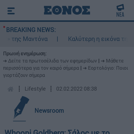
BREAKING NEWS:
 της Μαντόνα
Καλύτερη η εικόνα της φωτι
Πρωινή ενημέρωση:
➔ Δείτε τα πρωτοσέλιδα των εφημερίδων
|
➔ Μάθετε
περισσότερα για τον καιρό σήμερα
|
➔ Εορτολόγιο: Ποιοι
γιορτάζουν σήμερα
┋
Lifestyle
┋
02.02.2022 08:38
Newsroom
Whoopi Goldberg: Σάλος με το