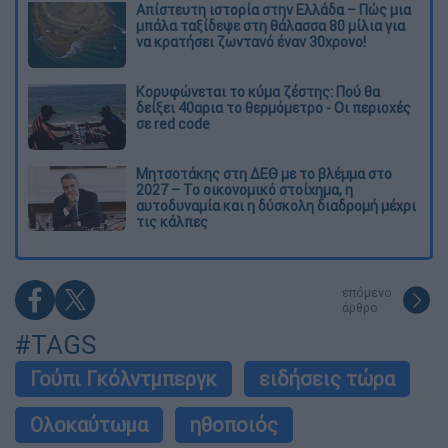
Απίστευτη ιστορία στην Ελλάδα – Πώς μια
μπάλα ταξίδεψε στη θάλασσα 80 μίλια για
να κρατήσει ζωντανό έναν 30χρονο!
Κορυφώνεται το κύμα ζέστης: Πού θα
δείξει 40αρια το θερμόμετρο - Οι περιοχές
σε red code
Μητσοτάκης στη ΔΕΘ με το βλέμμα στο
2027 – Το οικονομικό στοίχημα, η
αυτοδυναμία και η δύσκολη διαδρομή μέχρι
τις κάλπες
επόμενο
άρθρο
#TAGS
Γούπι Γκόλντμπεργκ
ειδήσεις τώρα
Ολοκαύτωμα
ηθοποιός