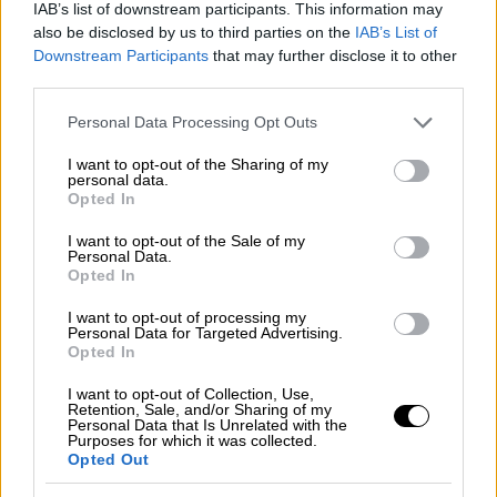
IAB’s list of downstream participants. This information may
also be disclosed by us to third parties on the
IAB’s List of
Downstream Participants
that may further disclose it to other
third parties.
video
Please note that this website/app uses one or more Google
Personal Data Processing Opt Outs
services and may gather and store information including but
not limited to your visit or usage behaviour. You may click to
I want to opt-out of the Sharing of my
personal data.
grant or deny consent to Google and its third-party tags to
Opted In
use your data for below specified purposes in below Google
consent section.
I want to opt-out of the Sale of my
Τα σχόλια της Γκόλντμπεργκ δέχτηκαν
Personal Data.
Opted In
κριτική από ακτιβιστές στο διαδίκτυο που
τα χαρακτήρισαν επικίνδυνα.
I want to opt-out of processing my
Personal Data for Targeted Advertising.
Opted In
«Όχι Γούπι Γκόλντμπεργκ, το Ολοκαύτωμα
αφορούσε τη συστηματική εξόντωση του
I want to opt-out of Collection, Use,
Retention, Sale, and/or Sharing of my
εβραϊκού λαού από τους Ναζί, που
Personal Data that Is Unrelated with the
Purposes for which it was collected.
θεωρήθηκε ότι είναι κατώτερης φυλής.
Opted Out
Τους αφαίρεσαν την ανθρώπινη υπόστασή