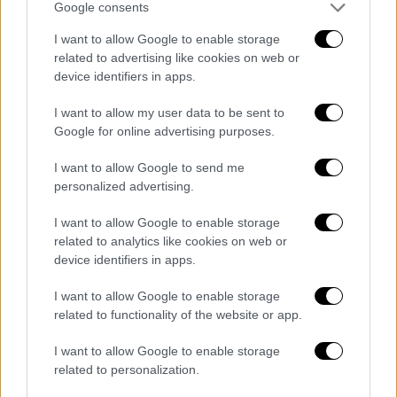
τους και χρησιμοποίησαν αυτή την
Google consents
ρατσιστική προπαγάνδα για να
I want to allow Google to enable storage
δικαιολογήσουν τη σφαγή έξι εκατομμυρίων
related to advertising like cookies on web or
Εβραίων
. Η διαστρέβλωση του
device identifiers in apps.
Ολοκαυτώματος είναι επικίνδυνη», έγραψε
I want to allow my user data to be sent to
στο Twitter ο Τζόναθαν Γκρίνμπλατ, ο
Google for online advertising purposes.
επικεφαλής της διεθνούς εβραϊκής μκο Anti-
Defamation League.
I want to allow Google to send me
personalized advertising.
«
Ο εβραϊκός λαός ανά τον κόσμο είχε
I want to allow Google to enable storage
ανέκαθεν τη στήριξή μου και δεν θα αλλάξει
related to analytics like cookies on web or
ποτέ αυτό. Λυπούμαι για τον πόνο που
device identifiers in apps.
προκάλεσα
», είπε η ηθοποιός
Γούπι
Γκόλντμπεργκ
ζητώντας συγγνώμη.
I want to allow Google to enable storage
related to functionality of the website or app.
Αρκετοί χρήστες των κοινωνικών μέσων
I want to allow Google to enable storage
δικτύωσης ζήτησαν από το κανάλι όπου
related to personalization.
προβάλλεται η εκπομπή «
The View»
να