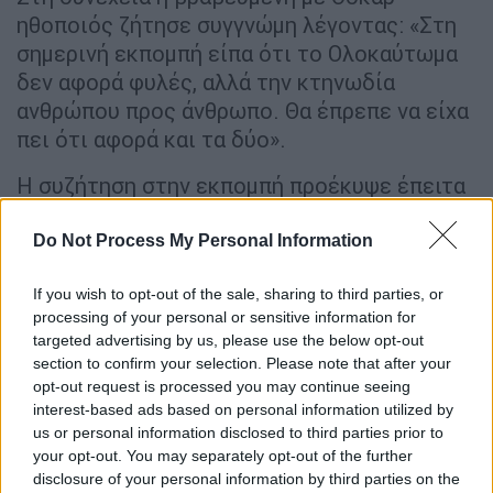
ηθοποιός ζήτησε συγγνώμη λέγοντας: «Στη
σημερινή εκπομπή είπα ότι το Ολοκαύτωμα
δεν αφορά φυλές, αλλά την κτηνωδία
ανθρώπου προς άνθρωπο. Θα έπρεπε να είχα
πει ότι αφορά και τα δύο».
Η συζήτηση στην εκπομπή προέκυψε έπειτα
από την απόφαση του διοικητικού
συμβουλίου ενός σχολείου στο Τενεσί να
Do Not Process My Personal Information
αφαιρέσει από το πρόγραμμα σπουδών της
If you wish to opt-out of the sale, sharing to third parties, or
Β΄ Γυμνασίου το βιβλίο κόμικ για το
processing of your personal or sensitive information for
Ολοκαύτωμα με τίτλο «Maus»
επικαλούμενο
targeted advertising by us, please use the below opt-out
αισχρολογίες και γυμνό στο περιεχόμενο
section to confirm your selection. Please note that after your
του βιβλίου του βραβευμένου με Πούλιτζερ
opt-out request is processed you may continue seeing
interest-based ads based on personal information utilized by
καρτουνίστα Αρτ Σπίγκελμαν
.
us or personal information disclosed to third parties prior to
your opt-out. You may separately opt-out of the further
disclosure of your personal information by third parties on the