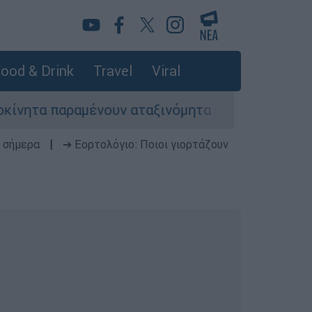
ood & Drink
Travel
Viral
μένουν αταξινόμητα - Λύση αναζητά το υπουργε
 σήμερα
|
➔ Εορτολόγιο: Ποιοι γιορτάζουν