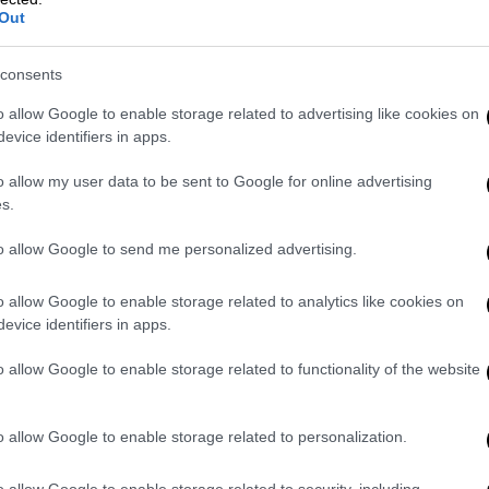
Out
λί για την πώληση του μεριδίου
consents
o allow Google to enable storage related to advertising like cookies on
ομίλου Stoli Group με έδρα το
evice identifiers in apps.
Μιραβάλ» από την Αντζελίνα Τζολί
o allow my user data to be sent to Google for online advertising
 με δελτίο Τύπου. Ο Πιτ υποστηρίζει ότι η
s.
 τους είχαν συμφωνήσει να μην πουλήσει
ateau - χωρίς προηγούμενη συναίνεση και
to allow Google to send me personalized advertising.
ήνυσή του που κατατέθηκε την Πέμπτη στο
Τζολί ότι πούλησε κρυφά το 50% του
o allow Google to enable storage related to analytics like cookies on
, του Chateau Miraval, σε μια εταιρεία που
evice identifiers in apps.
ούρι Σέφλερ, γνωρίζοντας πολύ καλά ότι «Ο
o allow Google to enable storage related to functionality of the website
ούσαν να ελέγξουν την επιχείρηση στην
o allow Google to enable storage related to personalization.
 Group, που παράγει και διαθέτει προς
τες αλκοολούχων, μεταξύ των οποίων και η
o allow Google to enable storage related to security, including