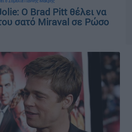
ει ο Σομελιέ Γιάννης Μακρής
lie: Ο Brad Pitt θέλει να
ου σατό Miraval σε Ρώσο