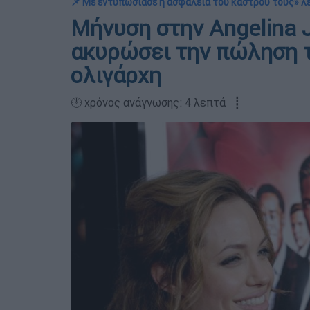
📌 Με εντυπωσίασε η ασφάλεια του κάστρου τους» λέ
Μήνυση στην Angelina Jo
ακυρώσει την πώληση τ
ολιγάρχη
🕛 χρόνος ανάγνωσης: 4 λεπτά ┋