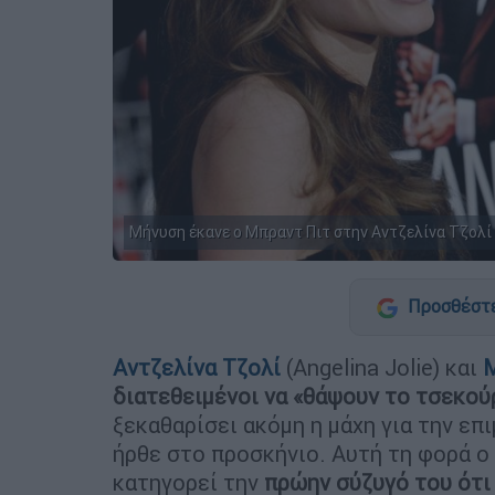
Μήνυση έκανε ο Μπραντ Πιτ στην Αντζελίνα Τζολί 
Προσθέστε
Αντζελίνα Τζολί
(Angelina Jolie) και
διατεθειμένοι να «θάψουν το τσεκού
ξεκαθαρίσει ακόμη η μάχη για την επ
ήρθε στο προσκήνιο. Αυτή τη φορά ο
κατηγορεί την
πρώην σύζυγό του ότι