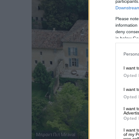
participants
Downstream 
Please note
information 
deny consent
in below Go
Persona
I want t
Opted 
I want t
Opted 
I want 
Advertis
Opted 
I want t
of my P
Μπραντ Πιτ Miraval
was col