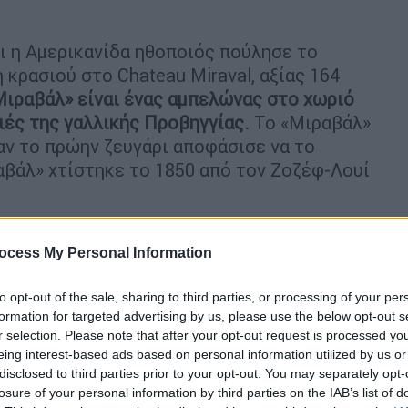
ι η Αμερικανίδα ηθοποιός πούλησε το
 κρασιού στο Chateau Miraval, αξίας 164
Μιραβάλ» είναι ένας αμπελώνας στο χωριό
ιές της γαλλικής Προβηγγίας.
Το «Μιραβάλ»
αν το πρώην ζευγάρι αποφάσισε να το
αβάλ» χτίστηκε το 1850 από τον Ζοζέφ-Λουί
 ο
Γάλλος πιανίστας της τζαζ, Ζακ Λουσιέρ,
χρονο στούντιο ηχογράφησης.
Εκεί είχαν
ocess My Personal Information
ι Pink Floyd. Ο
Μπραντ Πιτ
σύμφωνα με
to opt-out of the sale, sharing to third parties, or processing of your per
λη ανακαίνιση στα Miraval Studios στο
formation for targeted advertising by us, please use the below opt-out s
τικά χρηματικά ποσά.
r selection. Please note that after your opt-out request is processed y
eing interest-based ads based on personal information utilized by us or
disclosed to third parties prior to your opt-out. You may separately opt-
losure of your personal information by third parties on the IAB’s list of