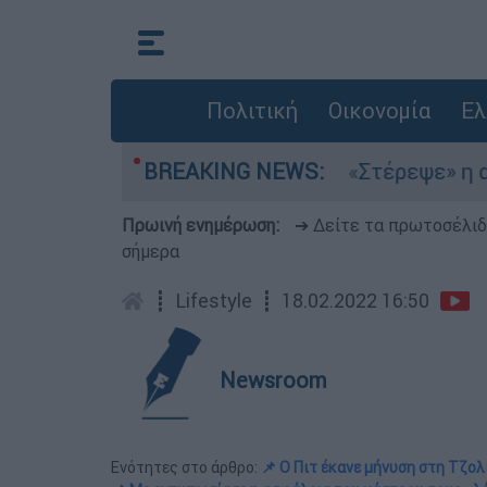
Πολιτική
Οικονομία
Ελ
μια στο Αιγαίο
BREAKING NEWS:
«Στέρεψε» η αγορά από πι
Πρωινή ενημέρωση:
➔ Δείτε τα πρωτοσέλι
σήμερα
┋
Lifestyle
┋
18.02.2022 16:50
Newsroom
Ενότητες στο άρθρο:
📌 Ο Πιτ έκανε μήνυση στη Τζολ