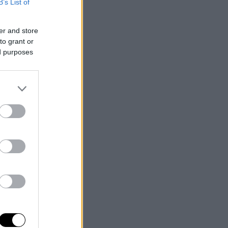
B’s List of
er and store
to grant or
ed purposes