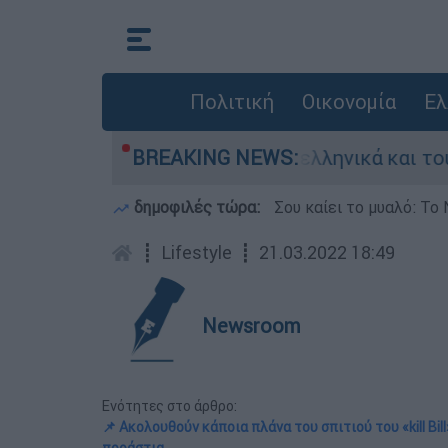
Πολιτική
Οικονομία
Ελ
αχία ανάμεσα σε ελληνικά και τουρκικά F-16
BREAKING NEWS:
δημοφιλές τώρα:
Σου καίει το μυαλό: Το 
┋
Lifestyle
┋
21.03.2022 18:49
Newsroom
Ενότητες στο άρθρο:
📌 Ακολουθούν κάποια πλάνα του σπιτιού του «kill Βi