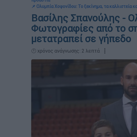
προάστια
📌 Ολυμπία Χοψονίδου: Το ξεκίνημα, τα καλλιστεία κα
Βασίλης Σπανούλης - Ο
Φωτογραφίες από το σπ
μετατραπεί σε γήπεδο
🕛 χρόνος ανάγνωσης: 2 λεπτά ┋