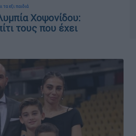
ι τα εξι παιδιά
λυμπία Χοψονίδου:
ίτι τους που έχει