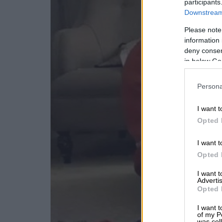
participants
Downstream 
Please note
information 
deny consent
in below Go
Persona
I want t
Opted 
I want t
Opted 
I want 
Advertis
Opted 
I want t
of my P
was col