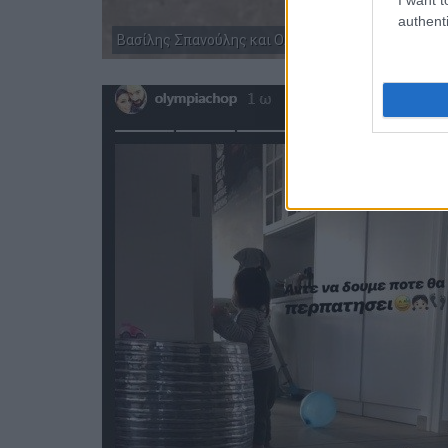
authenti
Βασίλης Σπανούλης και Ολυμπία Χοψονίδου Insta