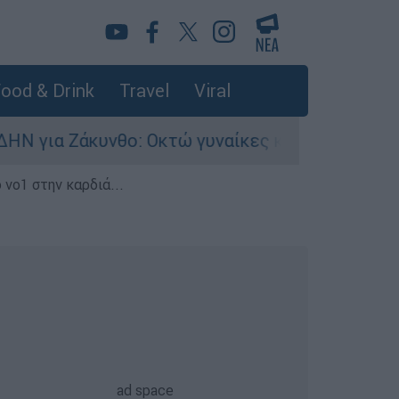
ood & Drink
Travel
Viral
ο: Οκτώ γυναίκες κατήγγειλαν βιασμό σε 20 μέ
 νο1 στην καρδιά...