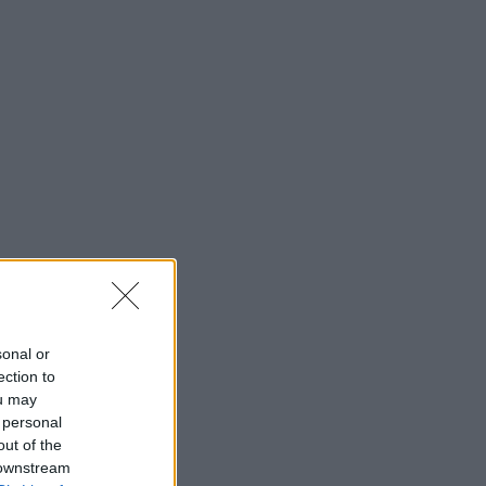
sonal or
ection to
ou may
 personal
out of the
 downstream