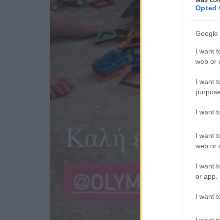
Opted 
Google 
I want t
web or d
I want t
purpose
I want 
I want t
web or d
I want t
or app.
I want t
I want t