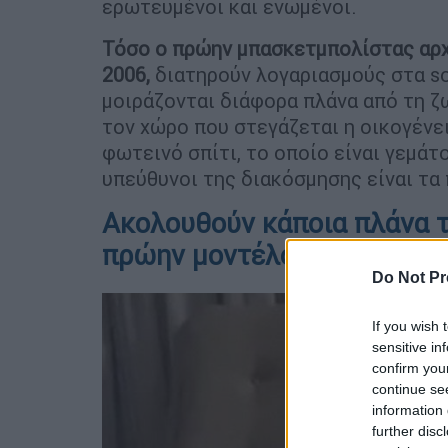
ερωτευμένοι και ενωμένοι.
Τόσο ο πρώην μπασκετμπολίστας αρχ
2006,
διατηρούν λογαριασμούς στα soc
μοιράζονται διάφορα πλάνα από τη ζω
τον χώρο που στεγάζεται η οικογένει
φωτεινό σπίτι, το οποίο είναι γεμάτ
υπεύθυνοι της διακόσμησης είναι τα 
Ακολουθούν κάποια πλάνα του
πρώην μοντέλου το οποίο β
Do Not Pr
If you wish 
sensitive in
confirm you
continue se
information 
further disc