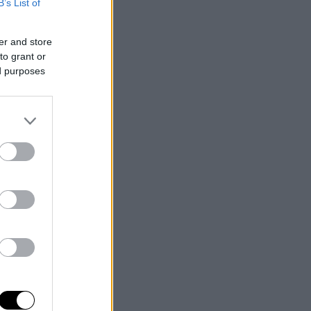
B’s List of
er and store
to grant or
ed purposes