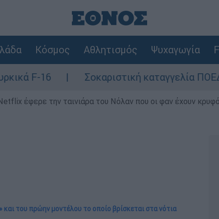
λάδα
Κόσμος
Αθλητισμός
Ψυχαγωγία
F
Σοκαριστική καταγγελία ΠΟΕΔΗΝ για Ζάκυνθ
Netflix έφερε την ταινιάρα του Νόλαν που οι φαν έχουν κρυφό
ll» και του πρώην μοντέλου το οποίο βρίσκεται στα νότια