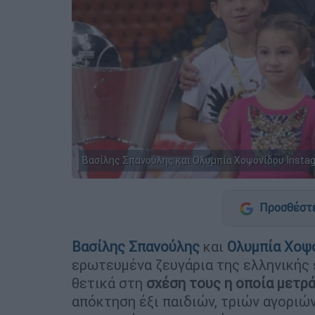
Βασίλης Σπανούλης και Ολυμπία Χοψονίδου Insta
Προσθέστε
Βασίλης Σπανούλης
και
Ολυμπία Χοψ
ερωτευμένα ζευγάρια της ελληνικής 
θετικά στη
σχέση τους η οποία μετρά
απόκτηση έξι παιδιών, τριών αγοριών