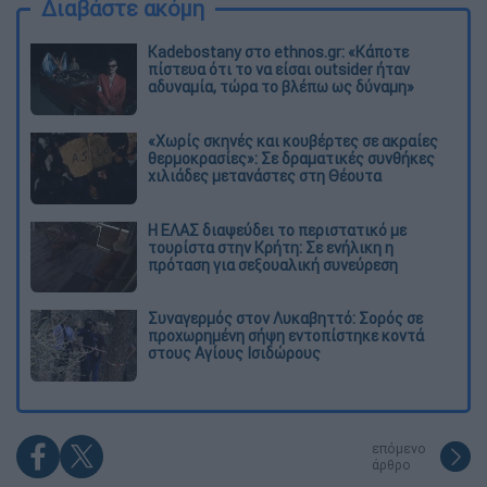
Διαβάστε ακόμη
Kadebostany στο ethnos.gr: «Κάποτε
πίστευα ότι το να είσαι outsider ήταν
αδυναμία, τώρα το βλέπω ως δύναμη»
«Χωρίς σκηνές και κουβέρτες σε ακραίες
θερμοκρασίες»: Σε δραματικές συνθήκες
χιλιάδες μετανάστες στη Θέουτα
Η ΕΛΑΣ διαψεύδει το περιστατικό με
τουρίστα στην Κρήτη: Σε ενήλικη η
πρόταση για σεξουαλική συνεύρεση
Συναγερμός στον Λυκαβηττό: Σορός σε
προχωρημένη σήψη εντοπίστηκε κοντά
στους Αγίους Ισιδώρους
επόμενο
άρθρο