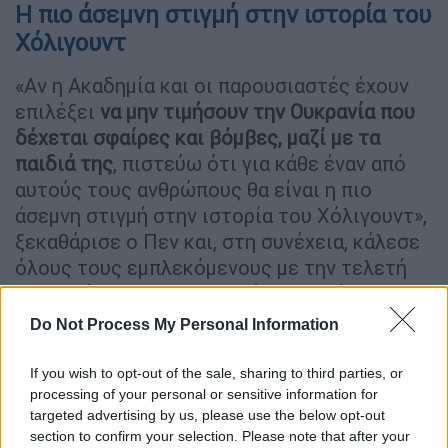
Η πιο άσεμνη στιγμή στην ιστορία του
Χόλιγουντ
«Αν η Ακαδημία και οι παρουσιαστές έχουν
επιλέξει
να μην τιμήσουν την Ουκρανία που
δέχεται σφαίρες και βόμβες, μαζί με τα
παιδιά της
, πιστεύω ότι για κάθε έναν από
αυτούς τους ανθρώπους θα είναι η πιο
άσεμνη στιγμή στην ιστορία του Χόλιγουντ»,
ξεκαθάρισε ο Πεν και, στη συνέχεια, κάλεσε
όλους τους εμπλεκόμενους με την τελετή
απονομής να την μποϊκοτάρουν, ακόμα κι αν
πρόκειται για υποψήφιους. «Σκοπεύω να
Do Not Process My Personal Information
ενθαρρύνω τον οποιονδήποτε να καταλάβει
ότι, παρά το γεγονός πως αυτή είναι η
If you wish to opt-out of the sale, sharing to third parties, or
στιγμή του, είναι πιο σημαντικό να
processing of your personal or sensitive information for
targeted advertising by us, please use the below opt-out
διαμαρτυρηθεί και να μποϊκοτάρει την
section to confirm your selection. Please note that after your