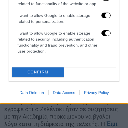
related to functionality of the website or app.
Lifestyle
|
24.03.2022 16:38
I want to allow Google to enable storage
Όσκαρ 2022: Μπιγιόνσε και Μπίλι
related to personalization.
Άιλις ανάμεσα σε εκείνους που θα
I want to allow Google to enable storage
τραγουδήσουν στην τελετή απονομής
related to security, including authentication
των βραβείων
functionality and fraud prevention, and other
user protection.
Τις προηγούμενες ημέρες πολλά
CONFIRM
δημοσιεύματα σε αμερικανικά μέσα
ανέφεραν ότι
η παρουσία του ουκρανού
Data Deletion
Data Access
Privacy Policy
προέδρου στην τελετή απονομής ήταν πολύ
πιθανή.
Η βρετανική DailyMail, μάλιστα,
έγραψε ότι ο Ζελένσκι ήταν σε συζητήσεις
με την Ακαδημία, προκειμένου να βγάλει
λόγο κατά τη διάρκεια της τελετής. Η
Έιμι