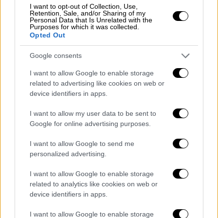
I want to opt-out of Collection, Use,
Retention, Sale, and/or Sharing of my
Σινεμά
|
26.03.2022 10:28
Personal Data that Is Unrelated with the
Purposes for which it was collected.
Βραβεία Όσκαρ: Ξεκίνησε η
Opted Out
αντίστροφη μέτρηση για τη λαμπερή
τελετή – Όσα πρέπει να ξέρετε για
Google consents
τα βραβεία
I want to allow Google to enable storage
related to advertising like cookies on web or
device identifiers in apps.
Σαν Σήμερα
|
27.03.2022 00:00
Τραύμα που πονάει ακόμα τα Όσκαρ:
I want to allow my user data to be sent to
Γιατί ο Μάρλον Μπράντο γύρισε την
Google for online advertising purposes.
πλάτη στην Ακαδημία
I want to allow Google to send me
Κινηματογράφου
personalized advertising.
I want to allow Google to enable storage
Σινεμά
|
27.03.2022 16:00
related to analytics like cookies on web or
Βραβεία Όσκαρ 1943: Έγραψε ιστορία
device identifiers in apps.
μιλώντας για 7 ολόκληρα λεπτά -
«Ήρθα σε αυτή τη χώρα, ξένη»
I want to allow Google to enable storage