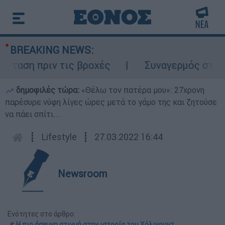
BREAKING NEWS:
αση πριν τις βροχές
Συναγερμός στον Λυκ
δημοφιλές τώρα:
«Θέλω τον πατέρα μου»: 27χρονη
παρέσυρε νύφη λίγες ώρες μετά το γάμο της και ζητούσε
να πάει σπίτι...
┋
Lifestyle
┋
27.03.2022 16:44
Newsroom
Ενότητες στο άρθρο:
📌 Η πιο άσεμνη στιγμή στην ιστορία του Χόλιγουντ