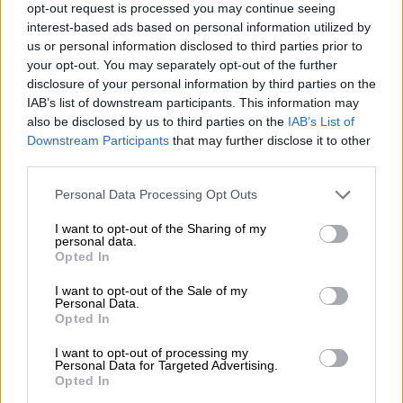
τελετή», είπε.
Ο Πεν, ο οποίος έχει κερδίσει
opt-out request is processed you may continue seeing
δύο βραβεία Όσκαρ (το 2003 και το 2008),
interest-based ads based on personal information utilized by
ενημέρωσε ακόμα ότι «Αν (ο Ζελένσκι) δεν
us or personal information disclosed to third parties prior to
your opt-out. You may separately opt-out of the further
μιλήσει, θα καταστρέψω τα βραβεία μου
disclosure of your personal information by third parties on the
δημοσίως».
IAB’s list of downstream participants. This information may
also be disclosed by us to third parties on the
IAB’s List of
Downstream Participants
that may further disclose it to other
ΔΙΑΒΑΣΤΕ ΕΠΙΣΗΣ
third parties.
Σινεμά
|
27.03.2022 08:52
Please note that this website/app uses one or more Google
Personal Data Processing Opt Outs
Όλα έτοιμα για τα Όσκαρ: Οι νέες
services and may gather and store information including but
not limited to your visit or usage behaviour. You may click to
I want to opt-out of the Sharing of my
κατηγορίες που κάνουν πρεμιέρα και
personal data.
grant or deny consent to Google and its third-party tags to
οι αντιδράσεις
Opted In
use your data for below specified purposes in below Google
consent section.
I want to opt-out of the Sale of my
Personal Data.
Σινεμά
|
26.03.2022 11:58
Opted In
Οργιάζουν οι φήμες - Θα μιλήσει ο
I want to opt-out of processing my
Βολοντιμίρ Ζελένσκι στην τελετή
Personal Data for Targeted Advertising.
απονομής των βραβείων Όσκαρ;
Opted In