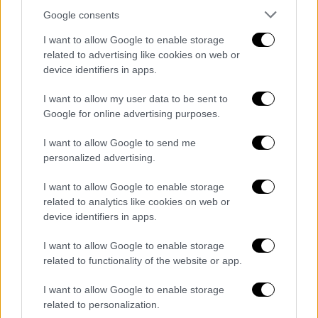
Google consents
I want to allow Google to enable storage
related to advertising like cookies on web or
device identifiers in apps.
I want to allow my user data to be sent to
video
Google for online advertising purposes.
I want to allow Google to send me
personalized advertising.
I want to allow Google to enable storage
Οι
Genesis
ξεκίνησαν το 1967 και η φήμη
related to analytics like cookies on web or
τους εκτοξεύτηκε τη δεκαετία του 1970,
device identifiers in apps.
πουλώντας πάνω από 100 εκατομμύρια
I want to allow Google to enable storage
δίσκους. Ο
Φιλ Κόλινς
ήταν και ντράμερ του
related to functionality of the website or app.
συγκροτήματος το 1970, πριν γίνει βασικός
τραγουδιστής το 1975. Οι σκληροπυρηνικοί
I want to allow Google to enable storage
related to personalization.
θαυμαστές τους δεν θα σταματήσουν ποτέ