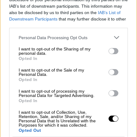
IAB’s list of downstream participants. This information may
Το πασίγνωστο συγκρότημα, μετά από 14
also be disclosed by us to third parties on the
IAB’s List of
χρόνια παύσης των ζωντανών εμφανίσεων,
Downstream Participants
that may further disclose it to other
είχε ανακοινώσει την επανένωσή του το
third parties.
2019 στο πλαίσιο της περιοδείας
«The Last
Please note that this website/app uses one or more Google
Personal Data Processing Opt Outs
Domino?»
. Ένα πρότζεκτ που στη συνέχεια
services and may gather and store information including but
αναβλήθηκε λόγω της πανδημίας της Covid-
not limited to your visit or usage behaviour. You may click to
I want to opt-out of the Sharing of my
personal data.
grant or deny consent to Google and its third-party tags to
19.
Opted In
use your data for below specified purposes in below Google
consent section.
Ο
Φιλ Κόλινς,
ο οποίος από το 2015
I want to opt-out of the Sale of my
Personal Data.
χρησιμοποιεί μπαστούνι όταν έκανε
Opted In
επέμβαση στην πλάτη του, είχε αποκαλύψεις
I want to opt-out of processing my
ότι «μετά βίας κρατάει» πλέον την μπαγκέτα.
Personal Data for Targeted Advertising.
Μάλιστα, έχει ταλαιπωρηθεί από διάφορα
Opted In
προβλήματα υγείας τα τελευταία χρόνια,
I want to opt-out of Collection, Use,
όπως μιας εξάρθρωσης σπονδύλων στο
Retention, Sale, and/or Sharing of my
Personal Data that Is Unrelated with the
λαιμό του το 2007, που του προκάλεσε
Purposes for which it was collected.
Opted Out
βλάβη στα νεύρα των χεριών του.