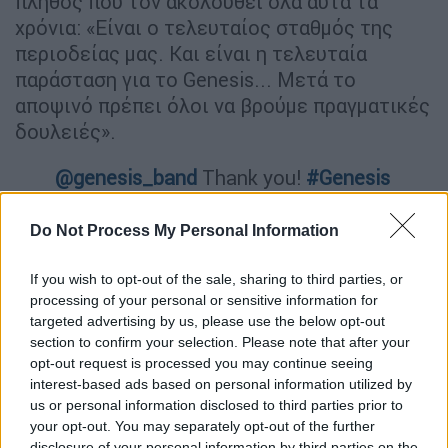
πλήθος που τον ακολουθεί όλα αυτά τα
χρόνια: «Είναι ο τελευταίος σταθμός της
περιοδείας μας. Και είναι η τελευταία
παράσταση για το Genesis... Μετά το
αποψινό πρέπει όλοι να βρούμε πραγματικές
δουλειές».
@genesis_band
Thank you!
#Genesis
#London
pic.twitter.com/2rDtaA47Rs
Do Not Process My Personal Information
— Horace Austin (@Horace_Austin)
If you wish to opt-out of the sale, sharing to third parties, or
March 25, 2022
processing of your personal or sensitive information for
targeted advertising by us, please use the below opt-out
https://twitter.com/ItsArupGanguly/status/15
section to confirm your selection. Please note that after your
opt-out request is processed you may continue seeing
07993028371304450
interest-based ads based on personal information utilized by
us or personal information disclosed to third parties prior to
https://twitter.com/WorldofGenesis/status/15
your opt-out. You may separately opt-out of the further
07914663702499334
disclosure of your personal information by third parties on the