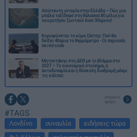
Απίστευτη ιστορία στην Ελλάδα – Πώς μια
μπάλα ταξίδεψε στη θάλασσα 80 μίλια για
να κρατήσει ζωντανό έναν 30χρονο!
Κορυφώνεται το κύμα ζέστης: Πού θα
δείξει 40αρια το θερμόμετρο - Οι περιοχές
σε red code
Μητσοτάκης στη ΔΕΘ με το βλέμμα στο
2027 – Το οικονομικό στοίχημα, η
αυτοδυναμία και η δύσκολη διαδρομή μέχρι
τις κάλπες
επόμενο
άρθρο
#TAGS
Λονδίνο
συναυλία
ειδήσεις τώρα