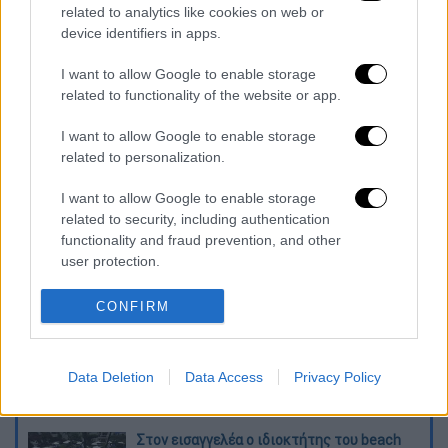
«Learn to Fly» ή το «Best of You».
related to analytics like cookies on web or
device identifiers in apps.
Το βράδυ της Παρασκευής άφησε την
τελευταία του πνοή σε
ηλικία μόλις 50 ετών.
I want to allow Google to enable storage
related to functionality of the website or app.
pic.twitter.com/ffPHhUKRT4
I want to allow Google to enable storage
related to personalization.
— Foo Fighters (@foofighters)
March
26, 2022
I want to allow Google to enable storage
related to security, including authentication
Διαβάστε ακόμη
functionality and fraud prevention, and other
user protection.
O στρατηγός ήταν σχιζοφρενής, εμμονικός,
πλησίαζε τα 75 όταν τον αντάμωσε η δόξα –
CONFIRM
Εκείνος που άλλαξε την πορεία της
Ιστορίας!
Ελισάβετ Κωνσταντινίδου στο ethnos.gr:
«Κάθε πόλεμος είναι ένας εμφύλιος, όλοι
Data Deletion
Data Access
Privacy Policy
είμαστε αδέλφια»
Στον εισαγγελέα ο ιδιοκτήτης του beach