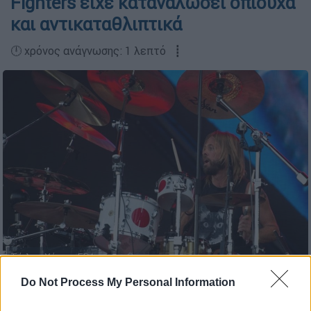
Fighters είχε καταναλώσει οπιούχα
και αντικαταθλιπτικά
🕛 χρόνος ανάγνωσης: 1 λεπτό ┋
Τέιλορ Χόκινς EPA
Do Not Process My Personal Information
Προσθέστε το ΕΘΝΟΣ στη Google