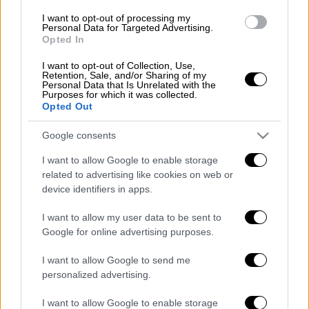
έσπευσε στο ξενοδοχείο επιχείρησε
I want to opt-out of processing my
Personal Data for Targeted Advertising.
καρδιοπνευμονική αναζωογόνηση, χωρίς
Opted In
όμως αποτέλεσμα, σύμφωνα με το δημαρχείο
της Μπογκοτά.
I want to opt-out of Collection, Use,
Retention, Sale, and/or Sharing of my
Personal Data that Is Unrelated with the
Το συγκρότημα, ένα από τα πιο επιδραστικά
Purposes for which it was collected.
Opted Out
και αναγνωρισμένα στον χώρο της
εναλλακτικής ροκ, επρόκειτο να εμφανιστεί
Google consents
στην Μπογκοτά, στο πλαίσιο του Φεστιβάλ
I want to allow Google to enable storage
Estereo Picnic.
related to advertising like cookies on web or
device identifiers in apps.
Η συναυλία ακυρώθηκε και οι θεατές
τήρησαν ενός λεπτού σιγή στη μνήμη του
I want to allow my user data to be sent to
ντράμερ των Foo Fighters.
Google for online advertising purposes.
Ο Χόκινς ήταν μέλος των Foo Fighters από
I want to allow Google to send me
personalized advertising.
το 1997 και συμμετείχε σε ορισμένες από
τις μεγαλύτερες επιτυχίες τους, όπως το
I want to allow Google to enable storage