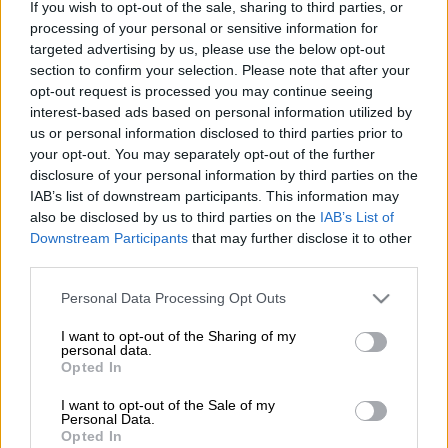
If you wish to opt-out of the sale, sharing to third parties, or
processing of your personal or sensitive information for
Ο ντράμερ του συγκροτήματος
Foo Fighters,
targeted advertising by us, please use the below opt-out
Τέιλορ Χόκινς,
είχε πάρει κάνναβη, οπιούχα
section to confirm your selection. Please note that after your
opt-out request is processed you may continue seeing
και αντικαταθλιπτικά προτού αφήσει την
interest-based ads based on personal information utilized by
τελευταία του πνοή, το βράδυ της
us or personal information disclosed to third parties prior to
Παρασκευής 25/3, σε ξενοδοχείο της
your opt-out. You may separately opt-out of the further
Μπογκοτά, όπως ανακοίνωσαν οι αρχές της
disclosure of your personal information by third parties on the
IAB’s list of downstream participants. This information may
Κολομβίας.
also be disclosed by us to third parties on the
IAB’s List of
Downstream Participants
that may further disclose it to other
«Η τοξικολογική εξέταση εντόπισε 10
third parties.
ουσίες μέχρι στιγμής στον οργανισμό του
Τέιλορ Χόκινς,
συμπεριλαμβανομένων
Please note that this website/app uses one or more Google
Personal Data Processing Opt Outs
services and may gather and store information including but
κάνναβης, αντικαταθλιπτικών,
not limited to your visit or usage behaviour. You may click to
I want to opt-out of the Sharing of my
βενζοδιαζεπινών και οπιούχων»,
personal data.
grant or deny consent to Google and its third-party tags to
Opted In
ανακοίνωσαν οι κολομβιανές αρχές.
use your data for below specified purposes in below Google
consent section.
I want to opt-out of the Sale of my
Λίγο πριν πεθάνει, ο Χόκινς παραπονέθηκε
Personal Data.
Opted In
για «πόνο στο στήθος». Ο γιατρός που