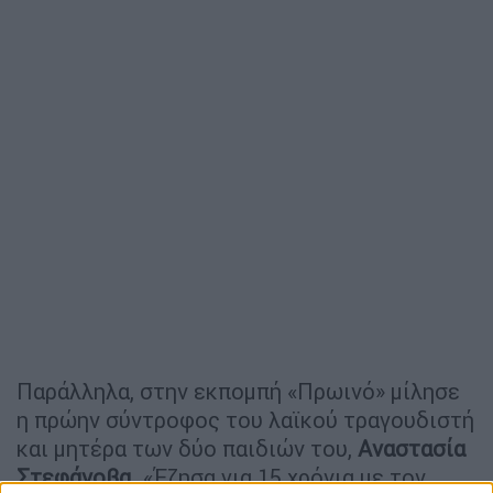
Παράλληλα, στην εκπομπή «Πρωινό» μίλησε
η πρώην σύντροφος του λαϊκού τραγουδιστή
και μητέρα των δύο παιδιών του,
Αναστασία
Στεφάνοβα
. «Έζησα για 15 χρόνια με τον