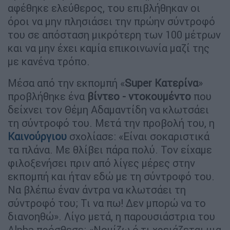
αφέθηκε ελεύθερος, του επιβλήθηκαν οι
όροι να μην πλησιάσει την πρώην σύντροφό
του σε απόσταση μικρότερη των 100 μέτρων
και να μην έχει καμία επικοινωνία μαζί της
με κανένα τρόπο.
Μέσα από την εκπομπή «
Super Κατερίνα
»
προβλήθηκε ένα
βίντεο - ντοκουμέντο
που
δείχνει τον Θέμη Αδαμαντίδη να κλωτσάει
τη σύντροφό του. Μετά την προβολή του, η
Καινούργιου
σχολίασε: «Είναι σοκαριστικά
τα πλάνα. Με θλίβει πάρα πολύ. Τον είχαμε
φιλοξενήσει πριν από λίγες μέρες στην
εκπομπή και ήταν εδώ με τη σύντροφό του.
Να βλέπω έναν άντρα να κλωτσάει τη
σύντροφό του; Τι να πω! Δεν μπορώ να το
διανοηθώ». Λίγο μετά, η παρουσιάστρια του
Alpha πρόσθεσε: «Νομίζω ό,τι χρειάζεται μια