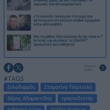
επόμενες μέρες με έως 9 μποφόρ - Οι
περιοχές που θα επηρεαστούν
«Το παιχνίδι τελείωσε»: Η στιγμή που
αστυνομικοί εντοπίζουν stalker κρυμμένο
κάτω από κρεβάτι
Θες να μάθεις ξένη γλώσσα; Αυτές είναι οι 7
εντολές για να κάνεις το ChatGPT
προσωπικό σου καθηγητή
επόμενο
άρθρο
#TAGS
ξυλοδαρμός
Σταματίνα Τσιμτσιλή
Θέμης Αδαμαντίδης
τραγουδιστής
ειδήσεις τώρα
Αλέξης Κούγιας