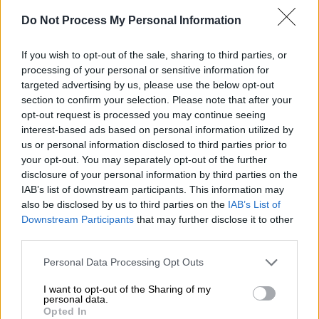
Θέμη, κάναμε δύο παιδιά, έφυγα πέρσι
Do Not Process My Personal Information
αθόρυβα, χωρίς να καταλάβει κανείς τίποτα.
Πήρα τα παιδιά και έφυγα γιατί δεν άντεχα
If you wish to opt-out of the sale, sharing to third parties, or
άλλο, γιατί συνέβησαν και με εμένα ακριβώς
processing of your personal or sensitive information for
τα ίδια πράγματα» είπε και συνέχισε: «είναι
targeted advertising by us, please use the below opt-out
άλλος ο Θέμης Αδαμαντίδης ο τραγουδιστής,
section to confirm your selection. Please note that after your
opt-out request is processed you may continue seeing
και άλλος ο Θέμης ο Αδαμαντίδης ο
interest-based ads based on personal information utilized by
σύντροφος, ο πατέρας. Όταν κλείνει η πόρτα
us or personal information disclosed to third parties prior to
του σπιτιού, συμβαίνουν άσχημα πράγματα».
your opt-out. You may separately opt-out of the further
disclosure of your personal information by third parties on the
Μετά το τέλος του βίντεο, η
Φαίη Σκορδά
,
IAB’s list of downstream participants. This information may
εμφανώς σοκαρισμένη, σχολίασε: «Πάντα
also be disclosed by us to third parties on the
IAB’s List of
Downstream Participants
that may further disclose it to other
μέσα μου αισθανόμουν, όπως και σε άλλες
third parties.
περιπτώσεις που είχαν πάει να του κάνουν
επίθεση, πως, όταν ένας άνθρωπος έχει ένα
Please note that this website/app uses one or more Google
Personal Data Processing Opt Outs
services and may gather and store information including but
θέμα, χρειάζεται μία βοήθεια. Πάντα
not limited to your visit or usage behaviour. You may click to
I want to opt-out of the Sharing of my
αναγνώριζα μία ευαισθησία, αυτή η
personal data.
grant or deny consent to Google and its third-party tags to
Opted In
ευαισθησία όμως όταν γίνεται
use your data for below specified purposes in below Google