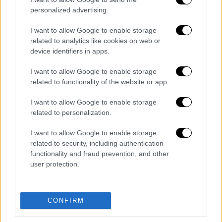
κουβέντα, αλλά επειδή δεν ξέρουμε τι
personalized advertising.
γίνεται πίσω από τις κλειστές πόρτες. Το
I want to allow Google to enable storage
ότι κάποιος είναι καλός συνεργάτης, δεν
related to analytics like cookies on web or
σημαίνει ότι ξέρουμε τι κάνει στο σπίτι του.
device identifiers in apps.
Δεν θέλω να επηρεάσω την κοινή γνώμη,
I want to allow Google to enable storage
αλλά όταν μία καταγγελία έρχεται και
related to functionality of the website or app.
κουμπώνει με μία άλλη, αυτό κάτι δείχνει.
Υπάρχει ας πούμε ένα pattern συμπεριφοράς»
I want to allow Google to enable storage
ανέφερε η παρουσιάστρια και πρόσθεσε:
related to personalization.
«Εγώ αυτό που θέλω να πω στις άλλες
I want to allow Google to enable storage
γυναίκες αλλά και στους άνδρες που
related to security, including authentication
ενδεχομένως να υφίστανται κάτι τέτοιο, μην
functionality and fraud prevention, and other
μένετε. Αν συμβαίνει και υφίσταστε μία
user protection.
τέτοια συμπεριφορά, πραγματικά δεν
χρειάζεται δεύτερη ευκαιρία».
CONFIRM