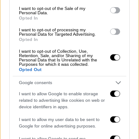
αυτοκαταστροφική είναι ένα θέμα. Όταν
consent section.
I want to opt-out of the Sale of my
Personal Data.
πηγαίνει σε άλλους, είναι τεράστιο
Opted In
πρόβλημα κι εκεί είσαι απέναντι».
I want to opt-out of processing my
Personal Data for Targeted Advertising.
Opted In
I want to opt-out of Collection, Use,
Retention, Sale, and/or Sharing of my
Personal Data that Is Unrelated with the
Purposes for which it was collected.
Opted Out
Google consents
I want to allow Google to enable storage
related to advertising like cookies on web or
device identifiers in apps.
Από τη μεριά της και η
Σταματίνα Τσιμιτσιλή
I want to allow my user data to be sent to
πήρε θέση, μέσα από την εκπομπή «Happy
Google for online advertising purposes.
Day»: «Καταλαβαίνω τη Σάσα Μπάστα και τον
συνεργάτη του πως θέλουν να πουν μία καλή
I want to allow Google to send me