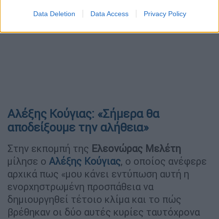
Data Deletion
Data Access
Privacy Policy
Αλέξης Κούγιας: «Σήμερα θα
αποδείξουμε την αλήθεια»
Στην εκπομπή της
Ελεονώρας Μελέτη
μίλησε ο
Αλέξης Κούγιας
, ο οποίος ανέφερε
αρχικά πως «μου κάνει εντύπωση αυτή η
ενορχηστρωμένη προσπάθεια να
δημιουργηθεί τέτοιο κλίμα και το πώς
βρέθηκαν οι δύο αυτές κυρίες ταυτόχρονα