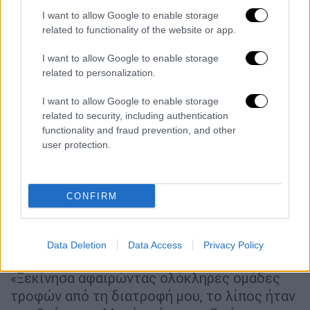
I want to allow Google to enable storage
related to functionality of the website or app.
I want to allow Google to enable storage
related to personalization.
Spice Girls (ΑP photo)
I want to allow Google to enable storage
related to security, including authentication
Στη συνέχεια, μίλησε για τον αγώνα που
functionality and fraud prevention, and other
έδωσε με την
ψυχικές και διατροφικές
user protection.
διαταραχές
. «Ήμουν άρρωστη για κάποια
χρόνια. Όταν κοιτάζω πίσω, δεν ξέρω πώς τα
κατάφερα σωματικά. Ζούσα με πολύ λίγα και
CONFIRM
παράλληλα γυμναζόμουν και είχα ένα σκληρό
πρόγραμμα υποχρεώσεων», τόνισε για τα 6
Data Deletion
Data Access
Privacy Policy
χρόνια που ζούσε με νευρική ανορεξία.
«Ξεκίνησα αφαιρώντας ολόκληρες ομάδες
τροφών από τη διατροφή μου, το λίπος ήταν