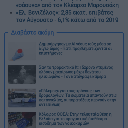
«σάουνα» από τον Κλέαρχο Μαρουσάκη
«Ελ. Βενιζέλος»: 2,85 εκατ. επιβάτες
τον Αύγουστο - 6,1% κάτω από το 2019
Διαβάστε ακόμη
Δημιούργησαν με AI νέους ιούς μέσα σε
λίγες ώρες - Γιατί προβληματίζονται οι
επιστήμονες
Σαν το τρομακτικό It: 15χρονο ντυμένος
κλόουν μαχαίρωσε μέχρι θανάτου
ηλικιωμένο - Τον κατέγραψε κάμερα
«Πόλεμος» για τους χρόνους των
δρομολογίων: Τα σωματεία απαντούν στις
καταγγελίες, οι παρατάξεις περνούν στην
αντεπίθεση
Κόλαφος ΟΟΣΑ: Στην τελευταία θέση η
Ελλάδα για το πραγματικό διαθέσιμο
εισόδημα των νοικοκυριών