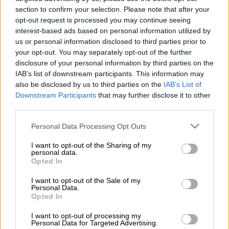
section to confirm your selection. Please note that after your
opt-out request is processed you may continue seeing
interest-based ads based on personal information utilized by
us or personal information disclosed to third parties prior to
your opt-out. You may separately opt-out of the further
disclosure of your personal information by third parties on the
IAB’s list of downstream participants. This information may
also be disclosed by us to third parties on the
IAB’s List of
Downstream Participants
that may further disclose it to other
third parties.
Please note that this website/app uses one or more Google
Personal Data Processing Opt Outs
services and may gather and store information including but
Spice Girls (ΑP photo)
not limited to your visit or usage behaviour. You may click to
I want to opt-out of the Sharing of my
personal data.
grant or deny consent to Google and its third-party tags to
Opted In
Οι διατροφικές διαταραχές και η
use your data for below specified purposes in below Google
κατάθλιψη
consent section.
I want to opt-out of the Sale of my
Personal Data.
Opted In
Η Mel παραδέχεται ότι πάλευε με
διατροφική διαταραχή - η οποία αργότερα
I want to opt-out of processing my
Personal Data for Targeted Advertising.
μετατράπηκε από το να τρώει πολύ λίγο σε