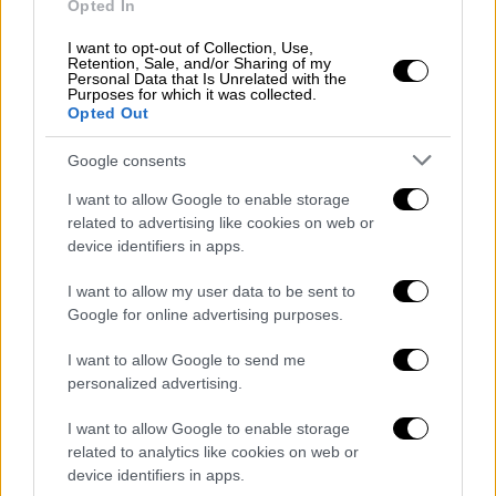
Opted In
βουλιμία - για έξι χρόνια, με την χειρότερη
I want to opt-out of Collection, Use,
περίοδο που βίωσε να ήταν όταν διαλύθηκαν
Retention, Sale, and/or Sharing of my
Personal Data that Is Unrelated with the
οι Spice Girls.
Purposes for which it was collected.
Opted Out
Εξήγησε ότι δεν ήταν το συγκρότημα που
της προκαλούσε προβλήματα, αλλά ο
Google consents
παγκόσμιος έλεγχος υπό τον οποίο
I want to allow Google to enable storage
βρίσκονταν, προσθέτοντας: «Ήταν
related to advertising like cookies on web or
περισσότερο το επίπεδο της φήμης. Και
device identifiers in apps.
πολλά από τα προβλήματά μου οφείλονταν
I want to allow my user data to be sent to
στον έλεγχο ή στην έλλειψη ελέγχου».
Google for online advertising purposes.
I want to allow Google to send me
personalized advertising.
I want to allow Google to enable storage
related to analytics like cookies on web or
device identifiers in apps.