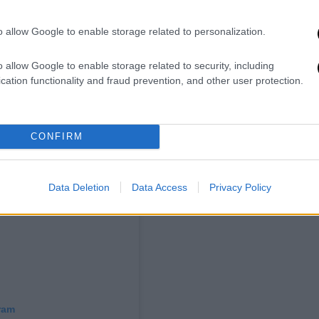
παν ότι χρειαζόμουν βοήθεια. Νομίζω ότι
o allow Google to enable storage related to personalization.
ότερά τους, δεν συνειδητοποιούν πόσο
o allow Google to enable storage related to security, including
cation functionality and fraud prevention, and other user protection.
CONFIRM
Data Deletion
Data Access
Privacy Policy
ram