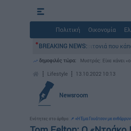
Πολιτική
Οικονομία
Ελ
 τη μεγάλη φωτιά τη γειτονιά που κάποτε τους 
BREAKING NEWS:
δημοφιλές τώρα:
Μυστράς: Είχε κάνει «ο
┋
Lifestyle
┋
13.10.2022 10:13
Newsroom
Ενότητες στο άρθρο:
📌 «Η Έμα Γουάτσον με ενθάρρυν
Tom Felton: Ο «Ντράκο 