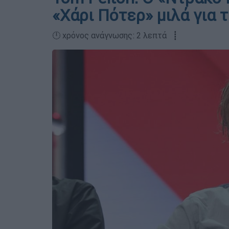
«Χάρι Πότερ» μιλά για 
🕛 χρόνος ανάγνωσης: 2 λεπτά ┋