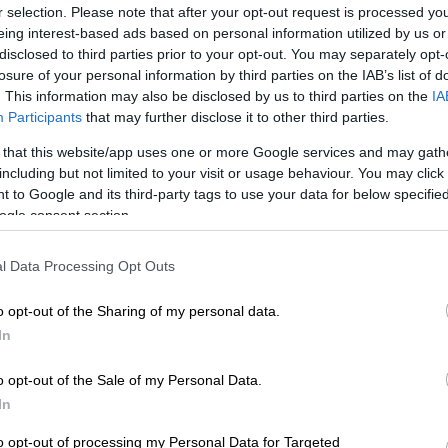
 από την κυκλοφορία του βιβλίου με τίτλο
r selection. Please note that after your opt-out request is processed y
yhem of Growing Up a Wizard»,
ο Felton
eing interest-based ads based on personal information utilized by us or
 την απόφασή του να γράψει και αποκάλυψε
disclosed to third parties prior to your opt-out. You may separately opt-
losure of your personal information by third parties on the IAB’s list of
ου
Έμα Γουάτσον (Emma Watson)
τον
. This information may also be disclosed by us to third parties on the
IA
 και όχι μόνο τα διασκεδαστικά κομμάτια.
Participants
that may further disclose it to other third parties.
 that this website/app uses one or more Google services and may gath
including but not limited to your visit or usage behaviour. You may click 
 to Google and its third-party tags to use your data for below specifi
ogle consent section.
l Data Processing Opt Outs
o opt-out of the Sharing of my personal data.
In
o opt-out of the Sale of my Personal Data.
In
to opt-out of processing my Personal Data for Targeted