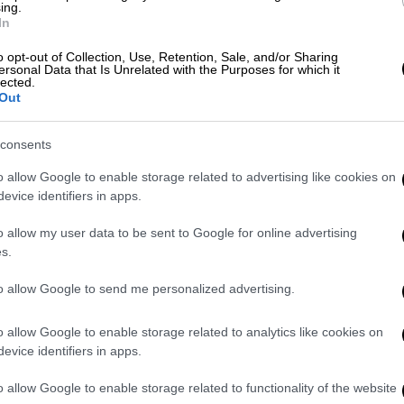
ing.
ram
In
o opt-out of Collection, Use, Retention, Sale, and/or Sharing
ersonal Data that Is Unrelated with the Purposes for which it
lected.
Out
consents
o allow Google to enable storage related to advertising like cookies on
evice identifiers in apps.
ς τις σκοτεινές περιόδους της ζωής του:
o allow my user data to be sent to Google for online advertising
πονοεί πως υπάρχει ένα σοβαρό πρόβλημα,
s.
τε κατάχρησης ουσιών, είτε οτιδήποτε
to allow Google to send me personalized advertising.
ά του με το
αλκοόλ
έγινε χειρότερο κατά το
o allow Google to enable storage related to analytics like cookies on
evice identifiers in apps.
 οι γονείς του. «Είχα ανθρώπους γύρω μου,
ν ότι δεν ήμουν πραγματικά ευτυχισμένος.
o allow Google to enable storage related to functionality of the website
φτόμουν καθαρά. Δεν είχε να κάνει τόσο με