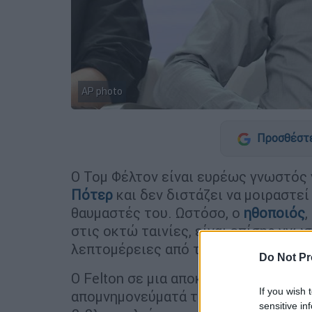
AP photo
Προσθέστε
Ο Τομ Φέλτον είναι ευρέως γνωστός γ
Πότερ
και δεν διστάζει να μοιραστε
θαυμαστές του. Ωστόσο, ο
ηθοποιός
,
στις οκτώ ταινίες, είναι επίσης γνω
λεπτομέρειες από την προσωπική το
Do Not Pr
Ο Felton σε μια αποκαλυπτική συνέν
If you wish 
απομνημονεύματά του, τα οποία πρόκ
sensitive in