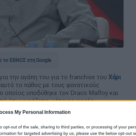
 το ΕΘΝΟΣ στη Google
ια την αγάπη του για το franchise του
Χάρι
ί αυτό το πάθος με τους φανατικούς
 ο οποίος υποδύθηκε τον Draco Malfoy και
στό ότι μοιράζεται κάποιες φορές
υ ζωή.
ocess My Personal Information
τευξη στον
Independent
, μίλησε για τα
to opt-out of the sale, sharing to third parties, or processing of your per
ειται να φτάσουν στα ράφια των
formation for targeted advertising by us, please use the below opt-out s