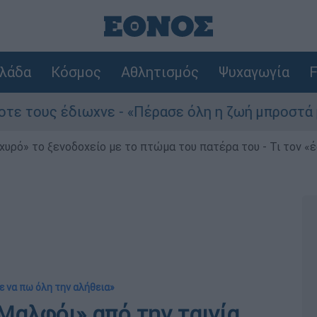
λάδα
Κόσμος
Αθλητισμός
Ψυχαγωγία
F
έδιωχνε - «Πέρασε όλη η ζωή μπροστά μου»
χυρό» το ξενοδοχείο με το πτώμα του πατέρα του - Τι τον «
ε να πω όλη την αλήθεια»
Μαλφόι» από την ταινία