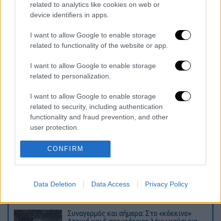
Τέλη κυκλοφορίας: Αντίστροφη μέτρηση
related to analytics like cookies on web or
device identifiers in apps.
για την ανάρτηση - Πότε πληρώνονται,
ποιοι εξαιρούνται
I want to allow Google to enable storage
Διαλεκτική: Από τον Σωκράτη έως τον
related to functionality of the website or app.
Elon Musk – Τι σημαίνει η λέξη που
I want to allow Google to enable storage
έγινε viral μέσα σε λίγες ώρες;
related to personalization.
Sean Penn
I want to allow Google to enable storage
related to security, including authentication
Διαβάστε ακόμη
functionality and fraud prevention, and other
user protection.
Το φθινοπωρινό σχέδιο Ανδρουλάκη: Η
αντεπίθεση του ΠΑΣΟΚ από την κοινωνία
έως τη ΔΕΘ
CONFIRM
Η παγίδα του Ορμούζ για τον Τραμπ και το
επικίνδυνο στοίχημα της Τεχεράνης - Ποιος
Data Deletion
Data Access
Privacy Policy
θα λυγίσει πρώτος
Συναγερμός και σήμερα: Στο «κόκκινο»