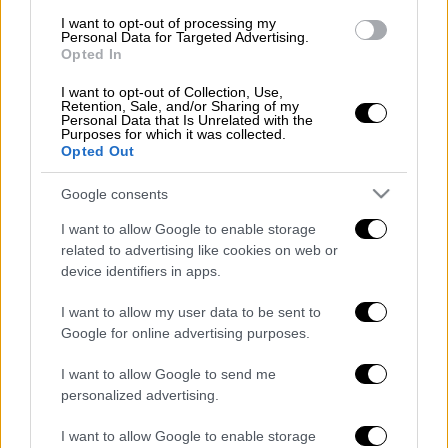
μέχρι την Ουκρανία και το
Λος 'Αντζελες
,
I want to opt-out of processing my
Personal Data for Targeted Advertising.
αποτελεί πηγή έμπνευση για όλους μας».
Opted In
Η εκδήλωση θα πραγματοποιηθεί την
I want to opt-out of Collection, Use,
Retention, Sale, and/or Sharing of my
Τετάρτη 16 Νοεμβρίου στο «Saban Media
Personal Data that Is Unrelated with the
Purposes for which it was collected.
Center».
Opted Out
ΟΛΕΣ ΟΙ ΕΙΔΗΣΕΙΣ
Google consents
Αδιανόητες δηλώσεις Πάτση μετά τη
I want to allow Google to enable storage
διαγραφή: «Αφού είναι νόμιμο τότε τι
related to advertising like cookies on web or
device identifiers in apps.
συζητάμε;»
Κατατέθηκε η τροπολογία για το
I want to allow my user data to be sent to
«καλάθι του νοικοκυριού»
Google for online advertising purposes.
6 συγκλονιστικές ιστορίες του
I want to allow Google to send me
Χόλιγουντ: Η απάνθρωπη μητέρα της
personalized advertising.
Νάταλι Γουντ, ο απαίσιος Φρανκ Σινάτρα,
η δολοφόνος κόρη της Λάνα Τέρνερ
I want to allow Google to enable storage