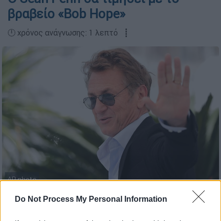
βραβείο «Bob Hope»
🕛 χρόνος ανάγνωσης: 1 λεπτό ┋
ΑP photo
Do Not Process My Personal Information
Προσθέστε το ΕΘΝΟΣ στη Google