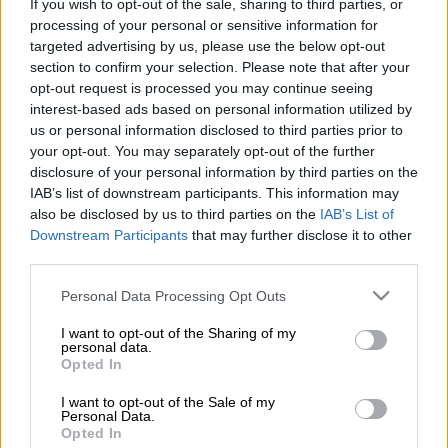
If you wish to opt-out of the sale, sharing to third parties, or
processing of your personal or sensitive information for
Για το ανθρωπιστικό του έργο με το διάσημο
targeted advertising by us, please use the below opt-out
βραβείο «
Bob Hope
» θα τιμηθεί ο
ηθοποιός
,
section to confirm your selection. Please note that after your
σκηνοθέτης και ακτιβιστής
Σον Πεν (Sean
opt-out request is processed you may continue seeing
interest-based ads based on personal information utilized by
Penn)
από την
Ακαδημία Τηλεόρασης
,
us or personal information disclosed to third parties prior to
σύμφωνα με το Variety.
your opt-out. You may separately opt-out of the further
disclosure of your personal information by third parties on the
«Ο ακτιβισμός και οι τεράστιες
IAB’s list of downstream participants. This information may
ανθρωπιστικές προσπάθειες του
Σον
είχαν
also be disclosed by us to third parties on the
IAB’s List of
βαθύ αντίκτυπο στην παγκόσμια κοινότητα.
Downstream Participants
that may further disclose it to other
third parties.
Χρησιμοποίησε αποτελεσματικά την
πλατφόρμα του για να κινητοποιήσει τον
Please note that this website/app uses one or more Google
Personal Data Processing Opt Outs
κόσμο», δήλωσε η Κιμ Κόλμαν (Kim Coleman)
services and may gather and store information including but
not limited to your visit or usage behaviour. You may click to
I want to opt-out of the Sharing of my
συμπροεδρεύων της
Επιτροπής
, μαζί με τον
personal data.
grant or deny consent to Google and its third-party tags to
Μάικλ Σπίλερ (Michael Spiller)
ο οποίος
Opted In
use your data for below specified purposes in below Google
πρόσθεσε: «Ο Σον είναι υπεύθυνος για την
consent section.
I want to opt-out of the Sale of my
παροχή βοήθειας στους ανθρώπους που την
Personal Data.
Opted In
έχουν μεγαλύτερη ανάγκη. Από την Αϊτή