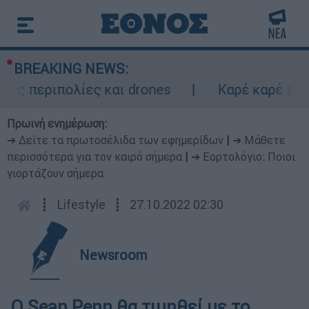
BREAKING NEWS:
ς περιπολίες και drones
Καρέ καρέ επεισ
Πρωινή ενημέρωση:
➔ Δείτε τα πρωτοσέλιδα των εφημερίδων
|
➔ Μάθετε
περισσότερα για τον καιρό σήμερα
|
➔ Εορτολόγιο: Ποιοι
γιορτάζουν σήμερα
┋
Lifestyle
┋
27.10.2022 02:30
Newsroom
Ο Sean Penn θα τιμηθεί με το