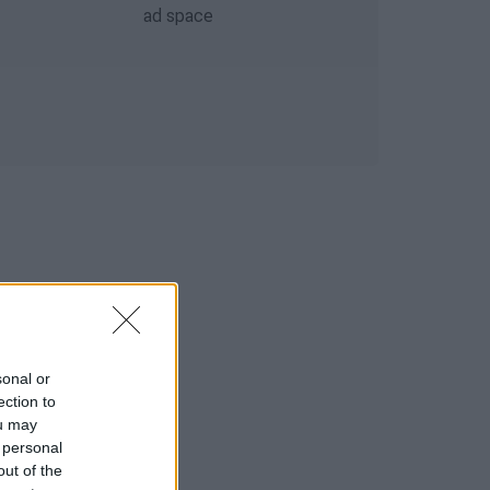
sonal or
ection to
ou may
 personal
out of the