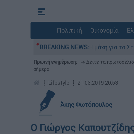
Πολιτική
Οικονομία
Ελ
πτη 6 Αυγούστου
BREAKING NEWS:
Η μάχη για τα Στενά το
Πρωινή ενημέρωση:
➔ Δείτε τα πρωτοσέλι
σήμερα
┋
Lifestyle
┋
21.03.2019 20:53
Άκης Φωτόπουλος
Ο Γιώργος Καπουτζίδης 