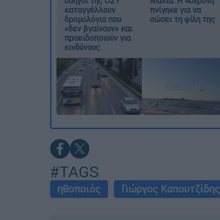
οδηγοί της ΟΣΥ
Μάλια: Η 40χρονη
καταγγέλλουν
πνίγηκε για να
δρομολόγια που
σώσει τη φίλη της
«δεν βγαίνουν» και
προειδοποιούν για
κινδύνους
#TAGS
ηθοποιός
Γιώργος Καπουτζίδης