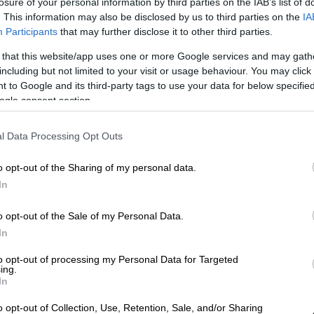
losure of your personal information by third parties on the IAB’s list of
. This information may also be disclosed by us to third parties on the
IA
 το ΕΘΝΟΣ στη Google
Participants
that may further disclose it to other third parties.
 that this website/app uses one or more Google services and may gath
ργος Καπουτζίδης
που όπως λένε οι πηγές
including but not limited to your visit or usage behaviour. You may click 
.
 to Google and its third-party tags to use your data for below specifi
ogle consent section.
τους
ethnos.gr
, o γνωστός παρουσιαστής –
γνωστό κανάλι και θα αναλάβει τα ηνία της
l Data Processing Opt Outs
λητικής παραγωγής, με άρωμα Ολυμπιακών
χουν βγει στον αέρα μέχρι σήμερα, στην
o opt-out of the Sharing of my personal data.
 δοκιμάζει τις ικανότητες του σε διάφορα
In
o opt-out of the Sale of my Personal Data.
τζίδης βρέθηκε στη Δράμα μαζί με τη
Χρυσή
In
ορακάκη
για τις ανάγκες της
to opt-out of processing my Personal Data for Targeted
ο τους έφαγαν ποπ κορν και ο ηθοποιός
ing.
ογαριασμό του στο Instagram, αναφέροντας
In
υμε! Και δεν είναι το ποπ κορν!».
o opt-out of Collection, Use, Retention, Sale, and/or Sharing