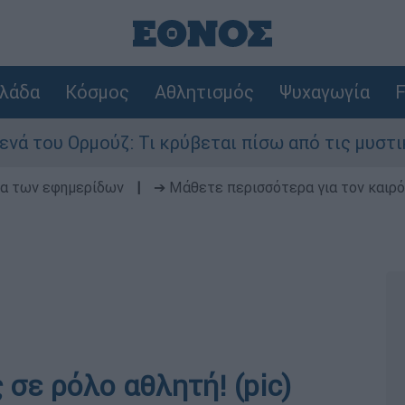
λάδα
Κόσμος
Αθλητισμός
Ψυχαγωγία
F
υ Ορμούζ: Τι κρύβεται πίσω από τις μυστικές δι
δα των εφημερίδων
|
➔ Μάθετε περισσότερα για τον καιρό
σε ρόλο αθλητή! (pic)