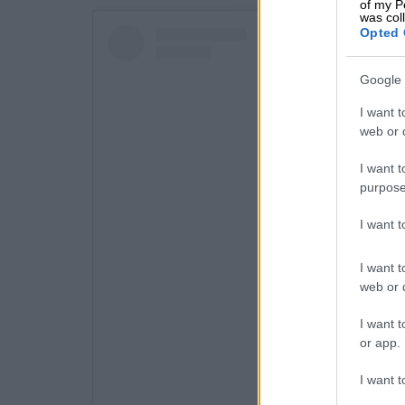
of my P
was col
Opted 
Google 
I want t
web or d
I want t
purpose
I want 
I want t
web or d
I want t
or app.
View this post 
I want t