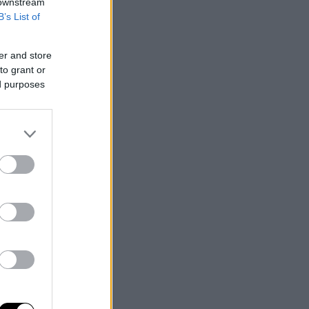
 downstream
B’s List of
er and store
to grant or
ed purposes