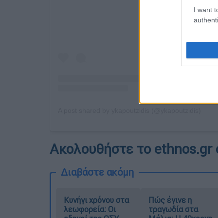
I want t
authenti
A post shared by ykapoutzidis (@ykapoutzidis)
Ακολουθήστε το ethnos.gr 
Διαβάστε ακόμη
Κυνήγι χρόνου στα
Πώς έγινε η
λεωφορεία: Οι
τραγωδία στα