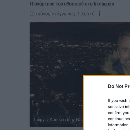
Η ανάρτηση του ηθοποιού στο Instagram
🕛 χρόνος ανάγνωσης: 1 λεπτό ┋
Do Not Pr
If you wish 
sensitive in
confirm you
continue se
Γιώργος Καπουτζίδης (Φωτογραφία: Instagram @Y
information 