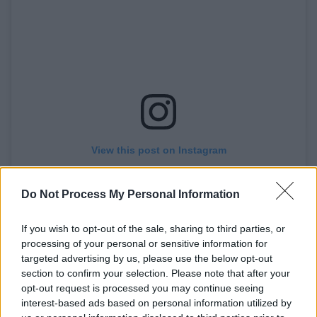
View this post on Instagram
Do Not Process My Personal Information
If you wish to opt-out of the sale, sharing to third parties, or
processing of your personal or sensitive information for
targeted advertising by us, please use the below opt-out
section to confirm your selection. Please note that after your
opt-out request is processed you may continue seeing
Σε μία από τις κοινές τους φωτογραφίες, οι
interest-based ads based on personal information utilized by
δυο τους ανταλλάσσουν ένα
φιλί
, σε άλλη