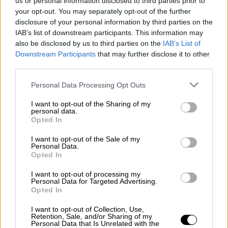
us or personal information disclosed to third parties prior to
εικόνα δείχνει το κρεβάτι τους που είναι
your opt-out. You may separately opt-out of the further
γεμάτο μπαλόνια, όπως επίσης και την
disclosure of your personal information by third parties on the
IAB’s list of downstream participants. This information may
Μαριάνα να κρατά ένα όμορφο λουλούδι.
also be disclosed by us to third parties on the
IAB’s List of
Downstream Participants
that may further disclose it to other
third parties.
Please note that this website/app uses one or more Google
Personal Data Processing Opt Outs
services and may gather and store information including but
not limited to your visit or usage behaviour. You may click to
I want to opt-out of the Sharing of my
personal data.
grant or deny consent to Google and its third-party tags to
Opted In
use your data for below specified purposes in below Google
consent section.
I want to opt-out of the Sale of my
Personal Data.
Opted In
I want to opt-out of processing my
Personal Data for Targeted Advertising.
Opted In
View this post on Instagram
I want to opt-out of Collection, Use,
Retention, Sale, and/or Sharing of my
Personal Data that Is Unrelated with the