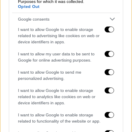
Purposes for which it was collected.
Opted Out
Google consents
I want to allow Google to enable storage
related to advertising like cookies on web or
H γνωριμία τους
device identifiers in apps.
Μέσα από τα προσωπικά τους προφίλ
I want to allow my user data to be sent to
στο
Instagram
, η Μις Αργεντινή Μαριάνα
Google for online advertising purposes.
Βαρελά (Mariana Varela) και η Μις Πουέρτο
I want to allow Google to send me
Ρίκο Φαμπιόλα Βαλεντίν (Fabiola
personalized advertising.
Valentin) ανακοίνωσαν τον
γάμο
τους,
έχοντας κρατήσει κρυφή τη σχέση τους επί
I want to allow Google to enable storage
δύο χρόνια.
related to analytics like cookies on web or
device identifiers in apps.
Οι δύο γυναίκες γνωρίστηκαν το 2020, όταν
I want to allow Google to enable storage
έλαβαν μέρος στον διαγωνισμό
related to functionality of the website or app.
ομορφιάς Miss Grand International (MGI). Στο