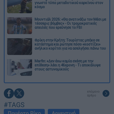
γνωστό τύπο μεταδοτικού καρκίνου στον
κόσμο
Μουντιάλ 2026: «Θα ανατινάξω τον Μέσι με
τέσσερις βόμβες» - Οι τρομοκρατικές
απειλές που ερεύνησε το FBI
Φρίκη στην Κρήτη: Τουρίστας μπήκε σε
κατάστημα και ρώτησε πόσο «κοστίζει»
ανήλικο κορίτσι για να ασελγήσει πάνω του
Marfin: «Δεν έχω καμία σχέση με την
επίθεση» λέει η 46χρονη - Τι αποκάλυψε
στους αστυνομικούς
επόμενο
άρθρο
#TAGS
Πουέρτο Ρίκο
Αργεντινή