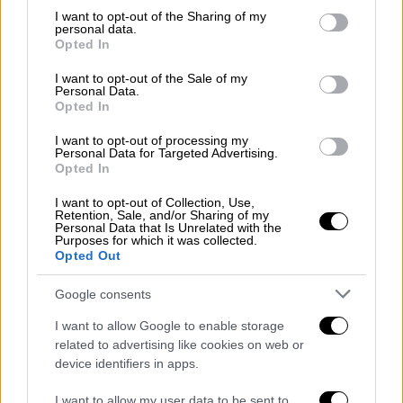
εκπρόσωπος του ηθοποιού στο Hollywood
not limited to your visit or usage behaviour. You may click to
I want to opt-out of the Sharing of my
Reporter.
personal data.
grant or deny consent to Google and its third-party tags to
Opted In
use your data for below specified purposes in below Google
O Ρένερ έχει ράντσο στη
λίμνη Τάχο
στα
consent section.
I want to opt-out of the Sale of my
βουνά της Σιέρα Νεβάδα. Τον Δεκέμβριο
Personal Data.
Opted In
μοιράστηκε στο Twitter μια φωτογραφία με
το χιονισμένο τοπίο στην περιοχή,
I want to opt-out of processing my
Personal Data for Targeted Advertising.
γράφοντας στο Twitter. «η χιονόπτωση στη
Opted In
λίμνη Tάχο δεν είναι αστείο», ενώ
I want to opt-out of Collection, Use,
δημοσίευσε την προσπάθεια του να
Retention, Sale, and/or Sharing of my
καθαρίσει τις χιονισμένες πλαγιές με την
Personal Data that Is Unrelated with the
Purposes for which it was collected.
βοήθεια ενός εκχιονιστικού, στο Instagram.
Opted Out
Ο Ρένερ πρωταγωνιστεί στη σειρά
«Mayor of
Google consents
Kingstown
» της οποίας η δεύτερη σεζόν
I want to allow Google to enable storage
κάνει πρεμιέρα στις 15 Ιανουαρίου, ενώ
related to advertising like cookies on web or
έγινε αγαπητός στο ευρύτερο κοινό μέσα
device identifiers in apps.
από τον ρόλο του Hawkeye στους
Avengers
.
I want to allow my user data to be sent to