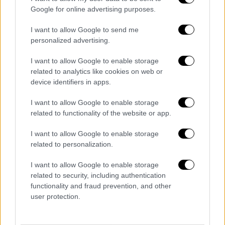
ΟΛΕΣ ΟΙ ΕΙΔΗΣΕΙΣ
Google for online advertising purposes.
I want to allow Google to send me
Νέα μέτρα και στο βάθος κάλπες: Τα
personalized advertising.
σενάρια που εξετάζει το Μαξίμου και ο…
ανανεωμένος εκλογικός χάρτης
I want to allow Google to enable storage
Απολογισμός μιας χρονιάς στη Βουλή: Τι
related to analytics like cookies on web or
device identifiers in apps.
συνέβη το 2022 και τι φέρνει το 2023 -
Τα νομοσχέδια που ψηφίστηκαν και τα
I want to allow Google to enable storage
«καυτά» θέματα
related to functionality of the website or app.
Nέα χρονιά με το βλέμμα στη σταθερή
I want to allow Google to enable storage
τροχιά - Αυτές είναι οι επεκτάσεις που
related to personalization.
έρχονται σε Μετρό και Προαστιακό
Κατώτατος μισθός: Τα 4 σενάρια για την
I want to allow Google to enable storage
αύξησή του από 1η Απριλίου - Τα νέα
related to security, including authentication
functionality and fraud prevention, and other
ποσά και οι τριετίες
user protection.
Apple: Μοιράζεται χρήσιμα tips και
απίθανα κόλπα για τους χρήστες iPhone