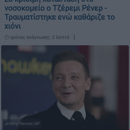
νοσοκομείο o Τζέρεμι Ρένερ -
Τραυματίστηκε ενώ καθάριζε το
χιόνι
🕛 χρόνος ανάγνωσης: 2 λεπτά ┋
Jeremy Renner/AP