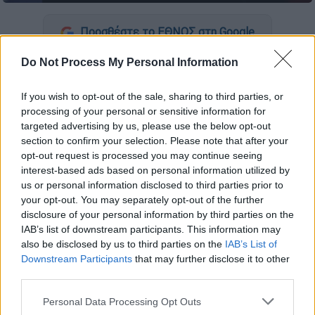
Προσθέστε το ΕΘΝΟΣ στη Google
Do Not Process My Personal Information
Σε κρίσιμη αλλά σταθερή κατάστασή
νοσηλεύεται ο Αμερικανός
ηθοποιός
Jeremy
If you wish to opt-out of the sale, sharing to third parties, or
Renner (
Τζέρεμι Ρένερ),
ο οποίος
processing of your personal or sensitive information for
τραυματίστηκε ενώ
καθάριζε το
χιόνι
στο
targeted advertising by us, please use the below opt-out
ράντσο του στη Νεβάδα.
section to confirm your selection. Please note that after your
opt-out request is processed you may continue seeing
«Μπορούμε να επιβεβαιώσουμε ότι ο
interest-based ads based on personal information utilized by
us or personal information disclosed to third parties prior to
Τζέρεμι είναι σε κρίσιμη αλλά σταθερή
your opt-out. You may separately opt-out of the further
κατάσταση με τραυματισμούς που υπέστη
disclosure of your personal information by third parties on the
έπειτα από ατύχημα που σχετίζεται με τις
IAB’s list of downstream participants. This information may
καιρικές συνθήκες ενώ προσπαθούσε να
also be disclosed by us to third parties on the
IAB’s List of
Downstream Participants
that may further disclose it to other
απομακρύνει το χιόνι. Η οικογένειά του
third parties.
είναι στο πλευρό του και λαμβάνει
εξαιρετική φροντίδα», δήλωσε ο
Please note that this website/app uses one or more Google
Personal Data Processing Opt Outs
services and may gather and store information including but