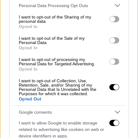
αυτώ Φιλίππα Διόσκορος Σωκράτη και
Please note that this website/app uses one or more Google
Personal Data Processing Opt Outs
services and may gather and store information including but
Διόνυσο τιμούμαι σήμερα, Τετάρτη 19
not limited to your visit or usage behaviour. You may click to
I want to opt-out of the Sharing of my
Απριλίου.
personal data.
grant or deny consent to Google and its third-party tags to
Opted In
use your data for below specified purposes in below Google
Τα ονόματα που γιορτάζουν σήμερα είναι:
consent section.
I want to opt-out of the Sale of my
Personal Data.
Φιλίππα, Φιλιππία, Φιλιώ
Opted In
Θεοχάρης, Θεοχαρούλα, Χαρούλα
I want to opt-out of processing my
Personal Data for Targeted Advertising.
Ανατολή
ήλιου
: 06:44 - Δύση ήλιου: 20:04 -
Opted In
Διάρκεια ημέρας: 13 ώρες 20 λεπτά
I want to opt-out of Collection, Use,
Retention, Sale, and/or Sharing of my
Σελήνη
28.7 ημερών
Personal Data that Is Unrelated with the
Purposes for which it was collected.
Opted Out
Διαβάστε ακόμη
Google consents
Συγκλονιστικά βίντεο: Η στιγμή που
σεισμός 7,4 Ρίχτερ χτυπά την Κολομβία -
I want to allow Google to enable storage
Πανικός στους δρόμους
related to advertising like cookies on web or
device identifiers in apps.