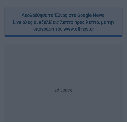
Ακολούθησε το Έθνος στο Google News!
Live όλες οι εξελίξεις λεπτό προς λεπτό, με την
υπογραφή του www.ethnos.gr