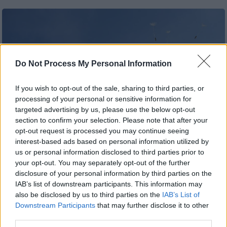
Do Not Process My Personal Information
If you wish to opt-out of the sale, sharing to third parties, or
processing of your personal or sensitive information for
targeted advertising by us, please use the below opt-out
section to confirm your selection. Please note that after your
opt-out request is processed you may continue seeing
interest-based ads based on personal information utilized by
Λουλούδι (Pixabay)
us or personal information disclosed to third parties prior to
your opt-out. You may separately opt-out of the further
disclosure of your personal information by third parties on the
Προσθέστε το ΕΘΝΟΣ στη Google
IAB’s list of downstream participants. This information may
also be disclosed by us to third parties on the
IAB’s List of
Των Αγίων Θεοχάρους και Αποστόλου των
Downstream Participants
that may further disclose it to other
third parties.
αυτάδελφων, τον Άγιο Θεόδωρο και συν