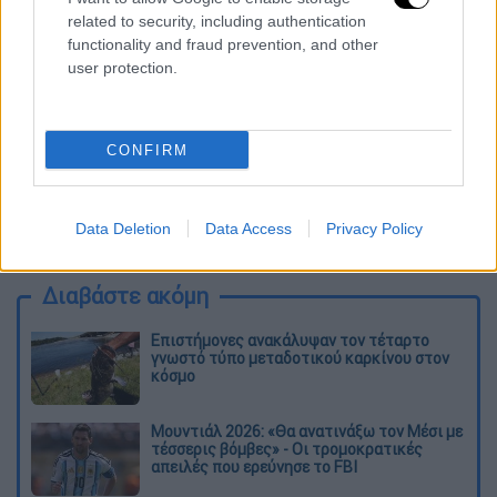
related to security, including authentication
functionality and fraud prevention, and other
user protection.
CONFIRM
Data Deletion
Data Access
Privacy Policy
Διαβάστε ακόμη
Επιστήμονες ανακάλυψαν τον τέταρτο
γνωστό τύπο μεταδοτικού καρκίνου στον
κόσμο
Μουντιάλ 2026: «Θα ανατινάξω τον Μέσι με
τέσσερις βόμβες» - Οι τρομοκρατικές
απειλές που ερεύνησε το FBI