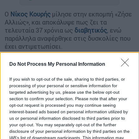
Ο
Νίκος Κουρής
μίλησε στην εκπομπή «Ζήσε
Αλλιώς», και αποκάλυψε πως ζει τα
τελευταία 37 χρόνια ως
διαβητικός
, ενώ
παράλληλα αναφέρθηκε στις δυσκολίες που
έχει αντιμετωπίσει.
«Διαγνώστηκα με
διαβήτη
όταν ήμουν 13
Do Not Process My Personal Information
ετών. Είχα πάρα πολλή δίψα, είχα μεγάλη
κόπωση, ήμουν πολύ κοντός, καχεκτικός.
If you wish to opt-out of the sale, sharing to third parties, or
Όταν μου είπαν πρώτη φορά ότι θα κάνω
processing of your personal or sensitive information for
ενέσεις ινσουλίνης σε όλη μου τη ζωή,
targeted advertising by us, please use the below opt-out
σοκαρίστηκα. Έχω περάσει από φάσεις που
section to confirm your selection. Please note that after your
opt-out request is processed you may continue seeing
δεν του έδινα καμία σημασία,
έχω περάσει
interest-based ads based on personal information utilized by
από φάσεις πολύ βαθιάς κατάθλιψης, έχω
us or personal information disclosed to third parties prior to
περάσει από φάσεις παραίτησης.
your opt-out. You may separately opt-out of the further
disclosure of your personal information by third parties on the
Είμαι 37 χρόνια διαβητικός.
Είναι ένα
IAB’s list of downstream participants. This information may