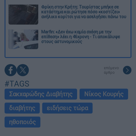
Φρίκη στην Κρήτη: Τουρίστας μπήκε σε
κατάστημα και ρώτησε πόσο «κοστίζει»
ανήλικο κορίτσι για να ασελγήσει πάνω του
Marfin: «Δεν έχω καμία σχέση με την
επίθεση» λέει η 46χρονη - Τι αποκάλυψε
στους αστυνομικούς
επόμενο
άρθρο
#TAGS
Σακχαρώδης Διαβήτης
Νίκος Κουρής
διαβήτης
ειδήσεις τώρα
ηθοποιός