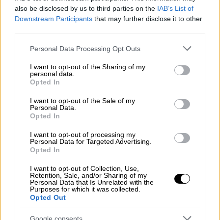
εμπόδιο που θέλει μια διαχείριση, να του
also be disclosed by us to third parties on the
IAB’s List of
Downstream Participants
that may further disclose it to other
δώσεις την προσοχή που του αναλογεί.
third parties.
Θέλει δηλαδή και χιούμορ, θέλει να μην το
παίρνεις πολύ στα σοβαρά. Δεν πειράζει αν
Please note that this website/app uses one or more Google
Personal Data Processing Opt Outs
services and may gather and store information including but
το ζάχαρο ανεβοκατεβαίνει, δεν πειράζει αν
not limited to your visit or usage behaviour. You may click to
I want to opt-out of the Sharing of my
δεν έχεις την τέλεια γλυκοζυλιωμένη, αν δεν
personal data.
grant or deny consent to Google and its third-party tags to
Opted In
είσαι τέλειος. Θέλω να πω, ας χαλαρώσουμε
use your data for below specified purposes in below Google
λίγο, ας φροντίζουμε το
ζάχαρό
μας για να
consent section.
I want to opt-out of the Sale of my
Personal Data.
έχουμε μια καλή ποιότητα ζωής και ηρεμίας.
Opted In
Για εμένα το ποιο σημαντικό στο ζάχαρο
I want to opt-out of processing my
είναι αυτή η σταθερότητα. Αν αγχωθείς
Personal Data for Targeted Advertising.
ανεβαίνει, αν στεναχωρηθείς ανεβαίνει, αν
Opted In
πονάς σωματικά ή ψυχικά ανεβαίνει.
I want to opt-out of Collection, Use,
Retention, Sale, and/or Sharing of my
Ο
διαβήτης
με έφερε σε μια επαφή με το
Personal Data that Is Unrelated with the
Purposes for which it was collected.
μέσα μου και τον εαυτό μου. Ό,τι αισθάνομαι
Opted Out
ότι μου κάνει κακό, το σταματώ. Έχω
Google consents