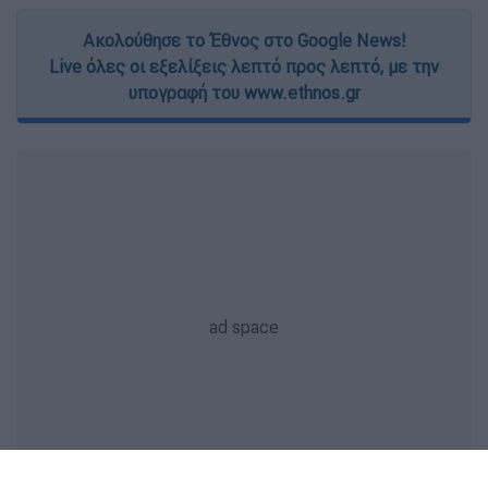
Ακολούθησε το Έθνος στο Google News!
Live όλες οι εξελίξεις λεπτό προς λεπτό, με την
υπογραφή του www.ethnos.gr