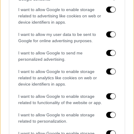
σταματήσει τελείως το αλεύρι, τα γλυκά δεν
το συζητάω, εννοείται. Δεν υπάρχουν για
I want to allow Google to enable storage
μένα τα γλυκά. Όταν παθαίνω υπογλυκαιμίες
related to advertising like cookies on web or
device identifiers in apps.
τρώω λίγο μέλι. Δεν το χαραμίζω πια και να
πω πως θα φάω αυτό και δεν πειράζει, γιατί
I want to allow my user data to be sent to
κάνω πολλές ώρες ή και μέρες να συνέλθω
Google for online advertising purposes.
και να μπω σε μια δημιουργική και
I want to allow Google to send me
ενεργητική κατάσταση. Αλκοόλ καθόλου,
personalized advertising.
εδώ και πάρα πολλά χρόνια. Αυτό έχω
πετύχει μετά από πάρα πολλά χρόνια
I want to allow Google to enable storage
εμπειρίας, να μην πέφτω ποτέ. Δεν μιλούσα
related to analytics like cookies on web or
device identifiers in apps.
για αυτό, το έκρυβα. Πράγμα το οποίο αν δεν
πεις σε κλείνει στον εαυτό σου και
I want to allow Google to enable storage
μεγαλώνει το πρόβλημα και το κάνει να
related to functionality of the website or app.
φαντάζει απροσπέλαστο και πολύ μεγάλο και
I want to allow Google to enable storage
δεν είναι έτσι», εξομολογήθηκε ο Νίκος
related to personalization.
Κουρής.
I want to allow Google to enable storage