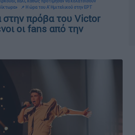
ιρκουάζ χαλί, καθώς προτίμησαν να κολατσίσουν
 Βίκτωρα»
📌 Η ώρα του Α' Ημιτελικού στην ΕΡΤ
 στην πρόβα του Victor
νοι οι fans από την