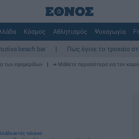
λλάδα
Κόσμος
Αθλητισμός
Ψυχαγωγία
Fo
 bar
Πώς έγινε το τροχαίο στη Λ. Σουνίο
δα των εφημερίδων
|
➔ Μάθετε περισσότερα για τον καιρό
Ελλάδα εκτός τελικού