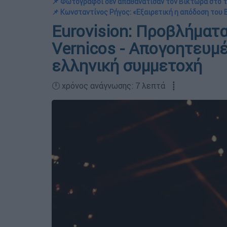
📌 Φωτογράφοι δεν απαθανάτισαν τον Βίκτωρα στο τ
📌 Κωνσταντίνος Ρήγος: «Εξαιρετική η απόδοση του
Eurovision: Προβλήματα
Vernicos - Απογοητευμέ
ελληνική συμμετοχή
🕛 χρόνος ανάγνωσης: 7 λεπτά ┋