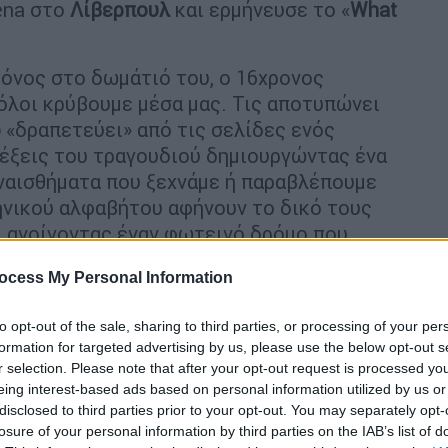
ena στο
Λίβερπουλ
και ερμήνευσε το «
What
μόνος στο δωμάτιό του, ο 16χρονος
 όλοι κρύβουμε μέσα μας. Τις αποτυπώνει
ο
«δραπετεύει» από τις σελίδες ενός
λέξεις του τραγουδιού δημιουργώντας ένα
συναισθήματα που ξεχνάμε ή παραβλέπουμε
ηνικού αλφαβήτου αφήνουν το δικό τους
, ανοίγοντας έναν φωτεινό δρόμο που
ocess My Personal Information
to opt-out of the sale, sharing to third parties, or processing of your per
formation for targeted advertising by us, please use the below opt-out s
r selection. Please note that after your opt-out request is processed y
eing interest-based ads based on personal information utilized by us or
disclosed to third parties prior to your opt-out. You may separately opt-
losure of your personal information by third parties on the IAB’s list of