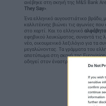
ανέβηκε στη σκηνή της M&S Bank Ar
They Say
».
Ένα ελληνικό αυγουστιάτικο βράδυ, 
καλλιτέχνης βιώνει τις αγωνίες που
στο χαρτί. Και το ελληνικό
αλφάβητ
εφηβικού λευκώματος, συναντά τις 
νέο, οικουμενικό λεξιλόγιο για τα 
μεγαλώνοντας. Τα γράμματα του ελλ
αποτύπωμα στη σκηνή της Eurovision
οδηγεί στον έναστρο ουρανό.
Do Not Pr
If you wish 
sensitive in
confirm you
continue se
information 
further disc