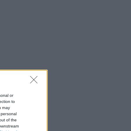
sonal or
ection to
ou may
 personal
out of the
 downstream