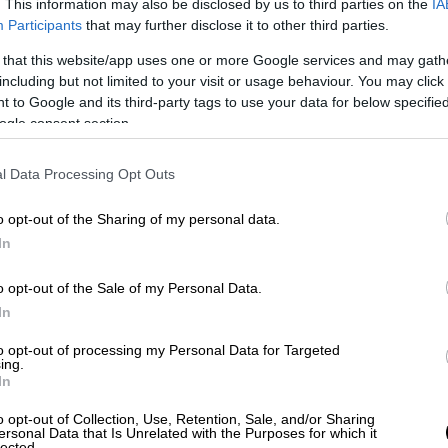
. This information may also be disclosed by us to third parties on the
IA
Participants
that may further disclose it to other third parties.
 that this website/app uses one or more Google services and may gath
including but not limited to your visit or usage behaviour. You may click 
 to Google and its third-party tags to use your data for below specifi
ogle consent section.
l Data Processing Opt Outs
o opt-out of the Sharing of my personal data.
In
o opt-out of the Sale of my Personal Data.
βίντεο, είναι αρκετά ασταθής φωνητικά ενώ
In
χανία στους θεατές. Τα σχόλια από τους
ς αρνητικά, με τον 16χρονο εκπρόσωπο της
to opt-out of processing my Personal Data for Targeted
ing.
ικό πρόβλημα στην πρόβα του και ότι δεν
In
o opt-out of Collection, Use, Retention, Sale, and/or Sharing
ersonal Data that Is Unrelated with the Purposes for which it
lected.