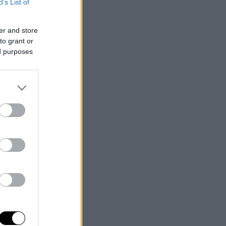
B’s List of
er and store
to grant or
ed purposes