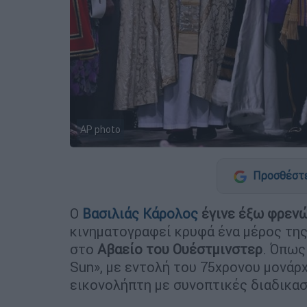
AP photo
Προσθέστε
Ο
Βασιλιάς Κάρολος
έγινε έξω φρεν
κινηματογραφεί κρυφά ένα μέρος της
στο
Αβαείο του Ουέστμινστερ
. Όπως
Sun», με εντολή του 75χρονου μονάρ
εικονολήπτη με συνοπτικές διαδικασ