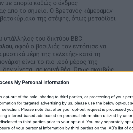
ν με απορία καθώς ο άνδρας
ας από το σημείο. Ο Βρετανός κάμεραμαν
ββατοκύριακο της στέψης, όπως μεταδίδει
όγω υπάλληλος του δικτύου BBC
ολου,
αφού ο βασιλιάς τον εντόπισε να
α μυστικά μέρη της τελετής» κατά τη
μονάρχη είναι το πιο ιερό μέρος της
, δεν γίνεται σε κοινή θέα. Όπως ακριβώς
,
Βασίλισσας Ελισάβετ,
το 1953.
ocess My Personal Information
α» του κάμεραμαν ήταν ότι είχε
σμένο σημείο του και εθεάθη να
to opt-out of the sale, sharing to third parties, or processing of your per
formation for targeted advertising by us, please use the below opt-out s
σω από το οποίο πραγματοποιείται το ιερό
r selection. Please note that after your opt-out request is processed y
απενεργοποιημένο. Ο διευθυντής του
BBC
,
eing interest-based ads based on personal information utilized by us or
να έσκισε επί τόπου τη διαπίστευση του
disclosed to third parties prior to your opt-out. You may separately opt-
ν βασιλική εντολή.
losure of your personal information by third parties on the IAB’s list of