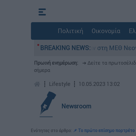
Πολιτική
Οικονομία
Ελ
8 ημερών - Νοσηλευόταν στη ΜΕΘ Νεογνών
BREAKING NEWS:
Πρωινή ενημέρωση:
➔ Δείτε τα πρωτοσέλι
σήμερα
┋
Lifestyle
┋
10.05.2023 13:02
Newsroom
Ενότητες στο άρθρο:
📌 Το πρώτο επίσημο πορτρέτο 