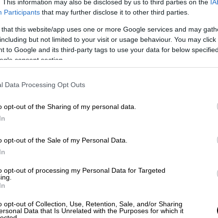
. This information may also be disclosed by us to third parties on the
IA
ικονολήπτη να προσπαθεί να τον
Participants
that may further disclose it to other third parties.
της πρόβας της στέψης
, στο πιο ευαίσθητο
 that this website/app uses one or more Google services and may gath
ου BBC έδειχνε επιθετικός κρατώντας το
including but not limited to your visit or usage behaviour. You may click 
α είναι εκεί. Είχε μια διαπιστευμένη θέση
 to Google and its third-party tags to use your data for below specifi
ogle consent section.
ερίδα «Sun» τονίζοντας ότι ήταν μία
ικό δίκτυο.
l Data Processing Opt Outs
 του βασιλιά Καρόλου μετά τη
o opt-out of the Sharing of my personal data.
In
ς επίσημους λογαριασμούς της βασιλικής
o opt-out of the Sale of my Personal Data.
σιεύτηκε το εντυπωσιακό πορτρέτο
In
έμμα του, κρατάει το σκήπτρο και τη
to opt-out of processing my Personal Data for Targeted
ing.
In
o opt-out of Collection, Use, Retention, Sale, and/or Sharing
ersonal Data that Is Unrelated with the Purposes for which it
lected.