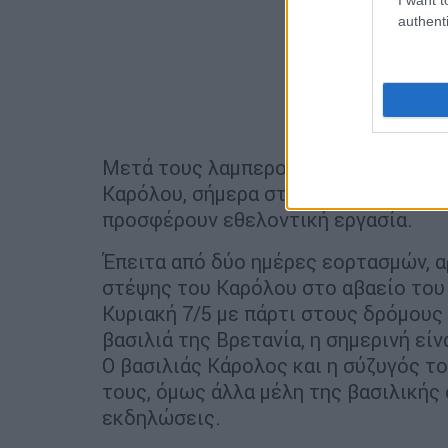
authenti
Μετά τους λαμπερούς εορτασμούς γι
Καρόλου, σήμερα στη Βρετανία είναι 
προσφέρουν εθελοντική εργασία.
Έπειτα από δύο ημέρες εορτασμών, α
στέψης του Καρόλου στο αβαείο του 
Κυριακή 7/5 με πάρτι στους δρόμους 
βασιλιά της Βρετανία, η σημερινή εί
Ο βασιλιάς Κάρολος και η σύζυγός τ
τους, όμως άλλα μέλη της βασιλικής
εκδηλώσεις.