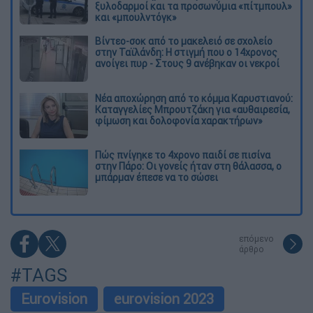
ξυλοδαρμοί και τα προσωνύμια «πίτμπουλ»
και «μπουλντόγκ»
Βίντεο-σοκ από το μακελειό σε σχολείο
στην Ταϊλάνδη: Η στιγμή που ο 14χρονος
ανοίγει πυρ - Στους 9 ανέβηκαν οι νεκροί
Νέα αποχώρηση από το κόμμα Καρυστιανού:
Καταγγελίες Μπρουτζάκη για «αυθαιρεσία,
φίμωση και δολοφονία χαρακτήρων»
Πώς πνίγηκε το 4χρονο παιδί σε πισίνα
στην Πάρο: Οι γονείς ήταν στη θάλασσα, ο
μπάρμαν έπεσε να το σώσει
επόμενο
άρθρο
#TAGS
Eurovision
eurovision 2023