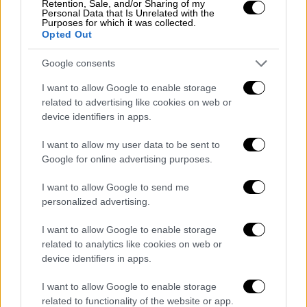
Retention, Sale, and/or Sharing of my
χειροκρότημα του κοινού.
Personal Data that Is Unrelated with the
Purposes for which it was collected.
Opted Out
Οι χώρες που πέρασαν στον τελικό
Google consents
Δανία - «Breaking My Heart» (Reiley)
Αρμενία - «Future Lover» (Brunette)
I want to allow Google to enable storage
related to advertising like cookies on web or
Ρουμανία - «D.G.T. (On and Off)» (Theodor
device identifiers in apps.
Andrei)
Εσθονία - «Bridges» (Alika)
I want to allow my user data to be sent to
Βέλγιο - «Because of You» (Gustaph)
Google for online advertising purposes.
Κύπρος - «Break a Broken Heart» (Andrew
I want to allow Google to send me
Lambrou)
personalized advertising.
Ισλανδία - «Power» (Dilja)
Ελλάδα - «What They Say» (Victor Vernicos)
I want to allow Google to enable storage
related to analytics like cookies on web or
Πολωνία - «Solo» (Blanka)
device identifiers in apps.
Σλοβενία - «Carpe Diem» (Joker Out)
Γεωργία - «Echo» (Iru)
I want to allow Google to enable storage
Άγιος Μαρίνος - «Like an Animal» (Piqued
related to functionality of the website or app.