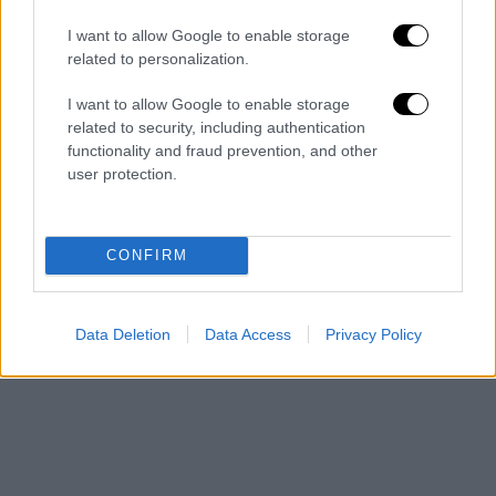
Jacks)
I want to allow Google to enable storage
Αυστρία - «Who the Hell is Edgar?» (Teya &
related to personalization.
Salena)
Αλβανία - «Duje» (Albina & Familja Kelmendi)
I want to allow Google to enable storage
related to security, including authentication
Λιθουανία - «Stay» (Monika Linkyte)
functionality and fraud prevention, and other
Αυστραλία - «Promise» (Voyager)
user protection.
CONFIRM
Data Deletion
Data Access
Privacy Policy