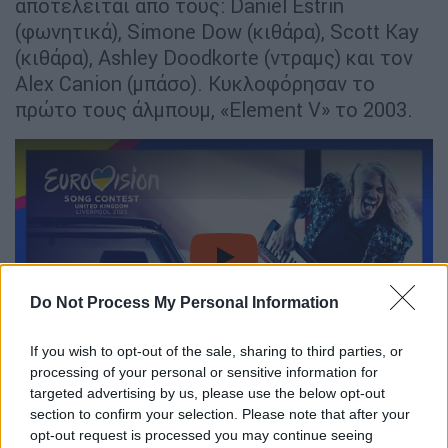
αποτελείται από τους: Daniel Estrin
(φωνητικά), Simone Dow (κιθάρα), Scott Kay
(κιθάρα), Ashley Doodkorte (ντραμς) και τον
Alex Canion (μπάσο). Κυκλοφόρησαν το
πρώτο τους άλμπουμ, «Element V» το 2003.
video
Do Not Process My Personal Information
If you wish to opt-out of the sale, sharing to third parties, or
processing of your personal or sensitive information for
targeted advertising by us, please use the below opt-out
Στη συνέχεια, το κοινό απόλαυσε το σόου «
Η
section to confirm your selection. Please note that after your
μουσική ενώνει γενιές
» (Music Unites
opt-out request is processed you may continue seeing