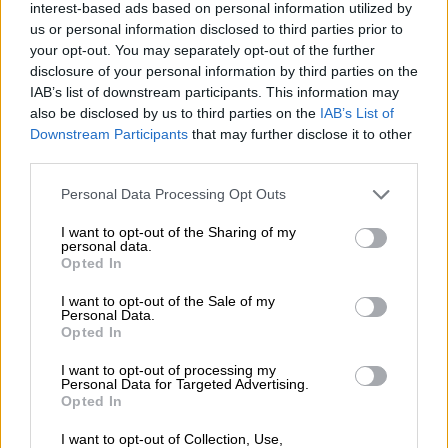
Generations), με θέμα τη σχέση μεταξύ
interest-based ads based on personal information utilized by
διαφορετικών γενεών της Ουκρανίας και της
us or personal information disclosed to third parties prior to
your opt-out. You may separately opt-out of the further
μουσικής που αγαπούν. Η εκπρόσωπος της
disclosure of your personal information by third parties on the
Ουκρανίας στη Eurovision 2014,
Mariya
IAB’s list of downstream participants. This information may
Yaremchuk
, παρουσίασε μία μείξη γνωστών
also be disclosed by us to third parties on the
IAB’s List of
τραγουδιών της χώρας της, σ' ένα μουσικό
Downstream Participants
that may further disclose it to other
third parties.
ταξίδι στον χρόνο. Στο τέλος εμφανίστηκαν
μαζί με τη Mariya, ο
ράπερ OTOY
και η
Please note that this website/app uses one or more Google
Personal Data Processing Opt Outs
14χρονη εκπρόσωπος της Ουκρανίας στην
services and may gather and store information including but
not limited to your visit or usage behaviour. You may click to
I want to opt-out of the Sharing of my
Junior Eurovision 2022,
Zlata Dzyunka
.
personal data.
grant or deny consent to Google and its third-party tags to
Opted In
use your data for below specified purposes in below Google
Παράλληλα, παρουσιάστηκε το σόου «
Be who
consent section.
I want to opt-out of the Sale of my
you want to be
», το οποίο τιμά το γεγονός
Personal Data.
ότι η Eurovision είναι ανοιχτή σε όλους,
Opted In
δίχως περιορισμούς.
Τρεις drag performers
,
I want to opt-out of processing my
μαζί με μία ομάδα χορευτών, παρουσίασαν
Personal Data for Targeted Advertising.
Opted In
ένα εντυπωσιακό, ποπ σόου στη σκηνή του
Λίβερπουλ, που κέρδισε το θερμό
I want to opt-out of Collection, Use,